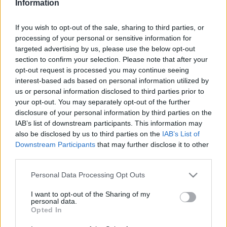
Information
zsűri 174-et – 89 festményt, 49 grafikát, 30 plasztikát és
hat egyéb kategóriájú alkotást – választott ki, melyeket a
If you wish to opt-out of the sale, sharing to third parties, or
processing of your personal or sensitive information for
művészetkedvelők december 3-ig láthatnak az Alföldi
targeted advertising by us, please use the below opt-out
Galéria földszintjén.
section to confirm your selection. Please note that after your
opt-out request is processed you may continue seeing
interest-based ads based on personal information utilized by
A tárlat díjzsűrijén az is eldőlt, hogy ki kapja az idei év fődíját,
us or personal information disclosed to third parties prior to
a Tornyai-plakettet. A szakmai grémium közel húsz
your opt-out. You may separately opt-out of the further
elismerésről döntött, amelyek a megnyitón válnak majd
disclosure of your personal information by third parties on the
IAB’s list of downstream participants. This information may
nyilvánossá.
also be disclosed by us to third parties on the
IAB’s List of
Downstream Participants
that may further disclose it to other
A Vásárhelyi Őszi Tárlat a maga nemében egyedülálló
third parties.
képzőművészeti seregszemle Európában, ugyanis nincs
Please note that this website/app uses one or more Google
Personal Data Processing Opt Outs
még egy olyan kiállítás, amelyet több mint hat évtizede
services and may gather and store information including but
not limited to your visit or usage behaviour. You may click to
I want to opt-out of the Sharing of my
minden esztendőben megrendeznek, egyedül a kétévente
personal data.
grant or deny consent to Google and its third-party tags to
Opted In
tartott Velencei Biennálé tekint vissza komolyabb múltra. Az
use your data for below specified purposes in below Google
első ízben 1954-ben megszervezett kiállítás mára
consent section.