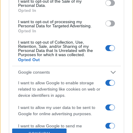
I want to opt-out of the Sale of my
Personal Data.
Magyarország legjelentősebb kortárs képzőművészeti
Opted In
seregszemléjévé vált.
I want to opt-out of processing my
Personal Data for Targeted Advertising.
Opted In
Nyitókép: érdeklődők a 68. Vásárhelyi Őszi Tárlat
megnyitóján a hódmezővásárhelyi Alföldi Galériában 2022.
I want to opt-out of Collection, Use,
Retention, Sale, and/or Sharing of my
október 9-én. MTI / Rosta Tibor
Personal Data that Is Unrelated with the
Purposes for which it was collected.
Opted Out
Google consents
I want to allow Google to enable storage
HÓDMEZŐVÁSÁRHELY
KORTÁRS KÉPZŐMŰVÉSZET
NÁTYI RÓBERT
related to advertising like cookies on web or
device identifiers in apps.
PROGRAM
VÁSÁRHELYI ŐSZI TÁRLAT
I want to allow my user data to be sent to
Google for online advertising purposes.
MEGOSZTÁS
I want to allow Google to send me
personalized advertising.