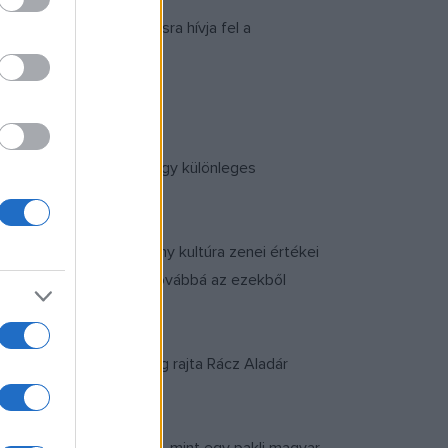
az intézeti csicskáztatásra hívja fel a
várják.
amint Beck Zoltán, aki egy különleges
retálni, amelyek a cigány kultúra zenei értékei
kosai és magyar nótái, továbbá az ezekből
 Kálmán szólaltatják meg rajta Rácz Aladár
s is felcsendül.