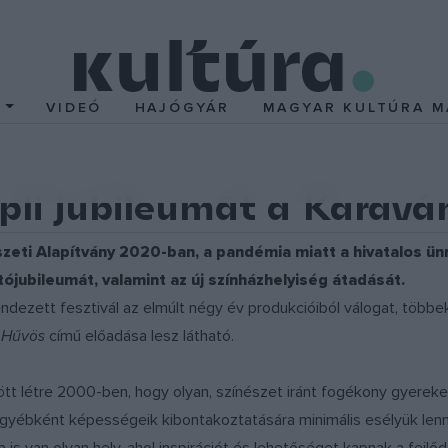
T
VIDEÓ
HAJÓGYÁR
MAGYAR KULTÚRA M
epli jubileumát a Karav
zeti Alapítvány 2020-ban, a pandémia miatt a hivatalos ü
utójubileumát, valamint az új színházhelyiség átadását.
dezett fesztivál az elmúlt négy év produkcióiból válogat, több
Hűvös
című előadása lesz látható
.
 jött létre 2000-ben, hogy olyan, színészet iránt fogékony gyerek
gyébként képességeik kibontakoztatására minimális esélyük lenn