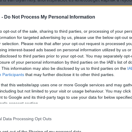
s van olyan hely, ahol inspirációt és lehetőséget kapnak a fejlő
logat, de október 1-én délután 16 órakor egy új bemutatóra is sor 
 -
Do Not Process My Personal Information
gyen Petőfi. Úgyis éve van. Számoljuk meg a szótagjait, ünnepelj
to opt-out of the sale, sharing to third parties, or processing of your per
s játsszunk a szótagokkal, csereberéljünk szövegeket és dallamo
formation for targeted advertising by us, please use the below opt-out s
estet Baranyi Zoltán hegedűművész kíséri.
r selection. Please note that after your opt-out request is processed y
eing interest-based ads based on personal information utilized by us or
disclosed to third parties prior to your opt-out. You may separately opt-
mű kétszereplős darabját nézheti meg a publikum Nyári Oszkár és 
losure of your personal information by third parties on the IAB’s list of
atosa van a lottón. Ám álmodozni könnyű, örülni nehéz. A félelme
. This information may also be disclosed by us to third parties on the
IA
Participants
that may further disclose it to other third parties.
e sikerrel játszott
I’m online,
amit Selmeczi Bea az internetes za
 that this website/app uses one or more Google services and may gath
solódhatnak az előadásba.
including but not limited to your visit or usage behaviour. You may click 
 to Google and its third-party tags to use your data for below specifi
ogle consent section.
űsorra, amit Nyári Oszkár és Nyári Szilvia mellett Pál András ját
mazza a feleségét. A nő azonban képtelen kilépni a házasságból, mer
l Data Processing Opt Outs
o opt-out of the Sharing of my personal data.