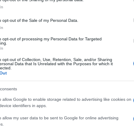
In
ható, amit Bereczki Csilla és Boda-Novy Emília állítottak színre, és 
erarchikus leosztottság, amelyből lehetetlen kitörni.
o opt-out of the Sale of my Personal Data.
In
mesék,
a
Gyere haza, Mikkamakka
és az
Egerek… és az egerek
to opt-out of processing my Personal Data for Targeted
ing.
In
ramot. Fellép a Gypsy Soloist, Balogh Kálmán és Farkas Rózsa, val
o opt-out of Collection, Use, Retention, Sale, and/or Sharing
ersonal Data that Is Unrelated with the Purposes for which it
lected.
Out
a származású fiatalokból álló tagjai olyan műveket kívánnak interp
etben. Repertoárjukban megtalálhatók a 19. század ismert verbun
consents
is.
o allow Google to enable storage related to advertising like cookies on
evice identifiers in apps.
al a Liszt-díjas Farkas Rózsa és a Prima Primissima-díjas Balogh
Bach- és Couperin-művek mellett még néhány népzenei összeállítá
o allow my user data to be sent to Google for online advertising
s.