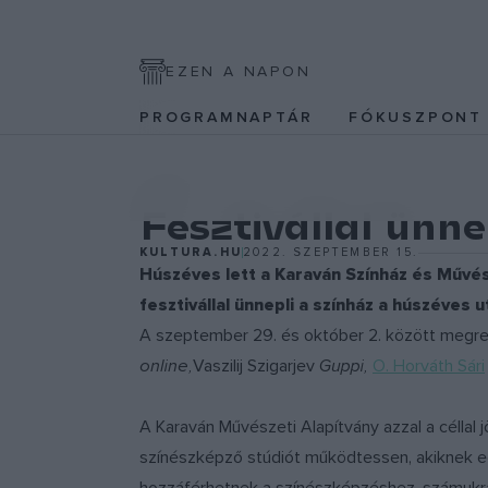
EZEN A NAPON
PROGRAMNAPTÁR
FÓKUSZPON
EGYÉB
Fesztivállal ünn
KULTURA.HU
2022. SZEPTEMBER 15.
Húszéves lett a Karaván Színház és Művés
fesztivállal ünnepli a színház a húszéves 
A szeptember 29. és október 2. között megren
online,
Vaszilij Szigarjev
Guppi,
O. Horváth Sári
A Karaván Művészeti Alapítvány azzal a céllal
színészképző stúdiót működtessen, akiknek e