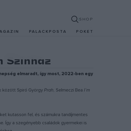
SHOP
AGAZIN
PALACKPOSTA
POKET
án Színház
nnepség elmaradt, így most, 2022-ben egy
ek között Spiró György
Prah,
Selmeczi Bea
I’m
eket kutasson fel, és számukra tandíjmentes
e. Így a szegényebb családok gyermekei is