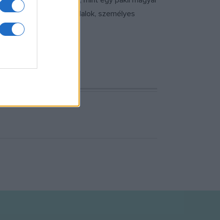
zönséggel. 32 lapjuk van, mint egy pakli magyar
hoz történetek, versek, dalok, személyes