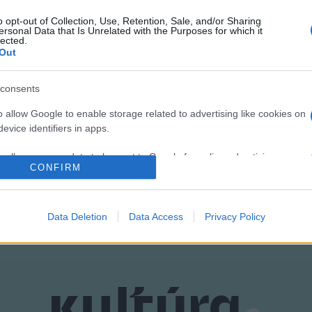
o opt-out of Collection, Use, Retention, Sale, and/or Sharing
ersonal Data that Is Unrelated with the Purposes for which it
lected.
Out
consents
o allow Google to enable storage related to advertising like cookies on
evice identifiers in apps.
o allow my user data to be sent to Google for online advertising
CONFIRM
s.
to allow Google to send me personalized advertising.
Data Deletion
Data Access
Privacy Policy
o allow Google to enable storage related to analytics like cookies on
evice identifiers in apps.
o allow Google to enable storage related to functionality of the website