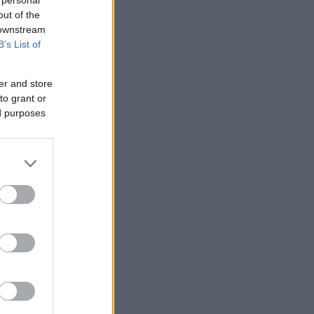
out of the
 downstream
B’s List of
er and store
to grant or
ed purposes