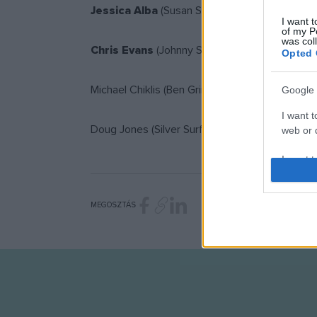
Jessica Alba
(Susan Storm)
I want t
of my P
was col
Chris Evans
(Johnny Storm)
Opted 
Michael Chiklis (Ben Grimm)
Google 
I want t
Doug Jones (Silver Surfer)
web or d
I want t
purpose
I want 
MEGOSZTÁS
I want t
web or d
I want t
or app.