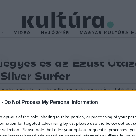
T
VIDEÓ
HAJÓGYÁR
MAGYAR KULTÚRA M
égyes és az Ezüst Utazó
Silver Surfer
ny egy kozmikus baleset következményeképpen mégis átalakult: egy
k engedelmeskedik a tűz. Mivel kigyógyulni nem lehet belőlük, igy
 -
Do Not Process My Personal Information
. Ezúttal a galaxison túlról érkezett ellenséggel kell leszámolniu
 és mindenütt káosz meg szenvedés jár a nyomában. És négy fanta
to opt-out of the sale, sharing to third parties, or processing of your per
t, Dr. Doomot is könnyebb lesz legyőzniük.
formation for targeted advertising by us, please use the below opt-out s
r selection. Please note that after your opt-out request is processed y
eing interest-based ads based on personal information utilized by us or