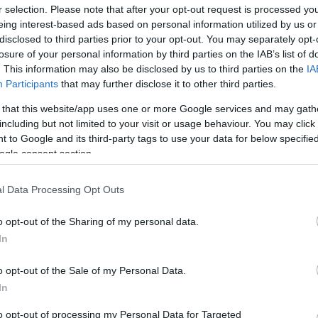
háború veszi kezdetét, az addigi harcostársak, legyenek akár tes
r selection. Please note that after your opt-out request is processed y
eing interest-based ads based on personal information utilized by us or
 magára haragította a brit sajtót, miszerint filmje egyoldalúan,
disclosed to third parties prior to your opt-out. You may separately opt-
losure of your personal information by third parties on the IAB’s list of
. This information may also be disclosed by us to third parties on the
IA
Participants
that may further disclose it to other third parties.
 that this website/app uses one or more Google services and may gath
including but not limited to your visit or usage behaviour. You may click 
 to Google and its third-party tags to use your data for below specifi
ogle consent section.
l Data Processing Opt Outs
o opt-out of the Sharing of my personal data.
 Thomas
In
o opt-out of the Sale of my Personal Data.
In
to opt-out of processing my Personal Data for Targeted