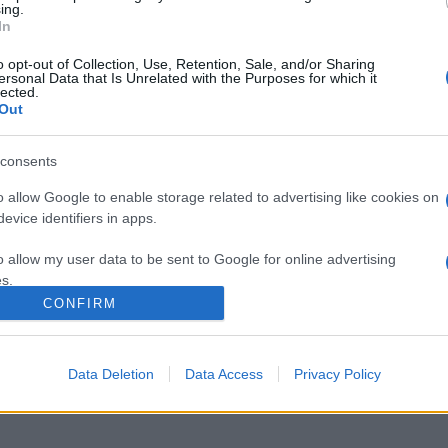
ing.
In
o opt-out of Collection, Use, Retention, Sale, and/or Sharing
ersonal Data that Is Unrelated with the Purposes for which it
lected.
Out
consents
o allow Google to enable storage related to advertising like cookies on
evice identifiers in apps.
o allow my user data to be sent to Google for online advertising
s.
CONFIRM
to allow Google to send me personalized advertising.
o allow Google to enable storage related to analytics like cookies on
Data Deletion
Data Access
Privacy Policy
evice identifiers in apps.
o allow Google to enable storage related to functionality of the website