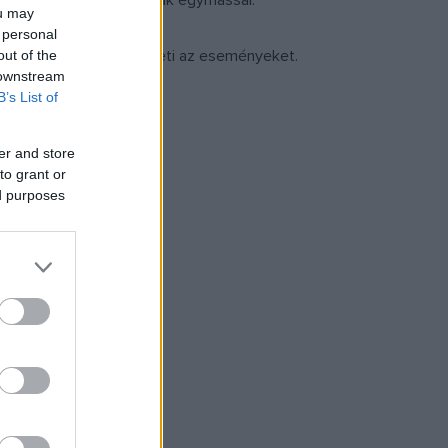
tvérek is, szembefordulnak egymással.
ou may
 personal
 az írek szemszögéből követi az eseményeket.
out of the
 downstream
B’s List of
er and store
to grant or
ed purposes