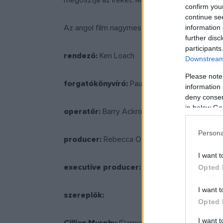
megosztja az íreket. Megalakul az IRA, polgár
confirm you
continue se
Az angol film nagymestere, Ken Loach filmjével
information 
further disc
participants
rendező:
Ken Loach
Downstream 
Please note
forgatókönyvíró:
Paul Laverty
information 
deny consent
in below Go
operatőr:
Barry Ackroyd
Persona
producer:
Rebecca O'Brien, Redmond Morris
I want t
executive producer:
Andrew Lowery, Nigel
Opted 
I want t
szereplők:
Opted 
I want 