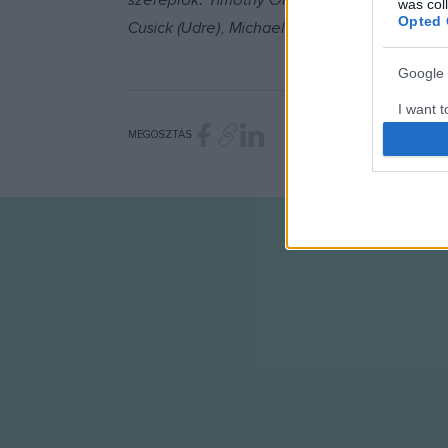
szereplők: Timothy Olyphant (47-es), Dougray
was col
Opted 
Cusick (Udre), Michael Offei
Google 
I want t
web or d
MEGOSZTÁS
I want t
purpose
I want 
I want t
web or d
I want t
or app.
I want t