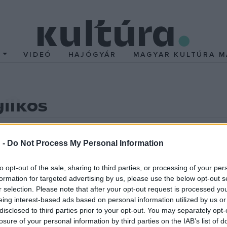
T
VIDEÓ
HAJÓGYÁR
MAGYAR KULTÚRA M
ilkos
 -
Do Not Process My Personal Information
to opt-out of the sale, sharing to third parties, or processing of your per
st talál a szobájában. A 47-es rá vár. De mielőtt végezne áldozat
formation for targeted advertising by us, please use the below opt-out s
yilkosságok és menekülések jelzik a 47-es útját, miközben az In
r selection. Please note that after your opt-out request is processed y
eing interest-based ads based on personal information utilized by us or
disclosed to third parties prior to your opt-out. You may separately opt-
kosságok macska-egér játékába bonyolódva élnek évek óta. Lass
losure of your personal information by third parties on the IAB’s list of