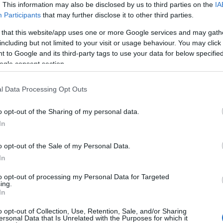
 leszámolás pillanata. Ám amikor titokzatos, közös múltjuk lezáru
. This information may also be disclosed by us to third parties on the
IA
megváltoztat.
Participants
that may further disclose it to other third parties.
 that this website/app uses one or more Google services and may gath
including but not limited to your visit or usage behaviour. You may click 
 to Google and its third-party tags to use your data for below specifi
ogle consent section.
l Data Processing Opt Outs
o opt-out of the Sharing of my personal data.
In
o opt-out of the Sale of my Personal Data.
In
e-Ange Le Pogam, Adrian Askarieh
to opt-out of processing my Personal Data for Targeted
ing.
In
o opt-out of Collection, Use, Retention, Sale, and/or Sharing
ersonal Data that Is Unrelated with the Purposes for which it