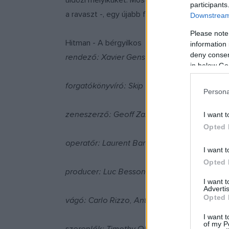
üldözi melyiküket. Most azonban eljött a végső
participants
a ravaszt -, egy újabb fordulat ismét mindent 
Downstream 
Please note
Hitman - A bérgyilkos
information 
deny consent
rendező: Xavier Gens
in below Go
forgatókönyvíró: Skip Woods
Persona
zeneszerző: Geoff Zanelli
I want t
Opted 
operatőr: Laurent Bares
I want t
Opted 
producer: Luc Besson, Chuck Gordon, Pierr
I want 
Advertis
Opted 
vágó: Carlo Rizzo, Antoine Vareille
I want t
of my P