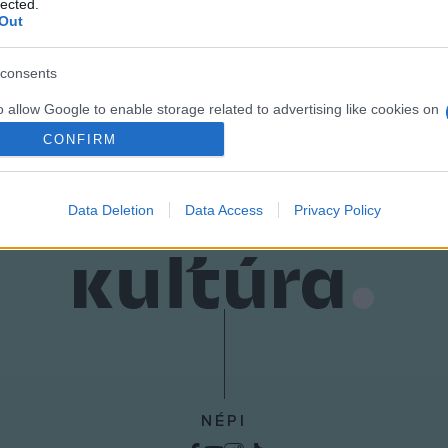
 Scott (Mike), Olga Kurylenko (Nika), Robert Knepper (Yuri), Ul
lected.
Out
consents
o allow Google to enable storage related to advertising like cookies on
evice identifiers in apps.
CONFIRM
o allow my user data to be sent to Google for online advertising
s.
Data Deletion
Data Access
Privacy Policy
to allow Google to send me personalized advertising.
o allow Google to enable storage related to analytics like cookies on
evice identifiers in apps.
o allow Google to enable storage related to functionality of the website
o allow Google to enable storage related to personalization.
NÉPI