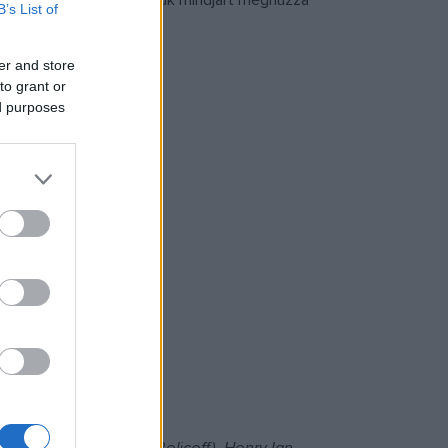
lni látszik - hiszen egyikük mindjárt meghúzza
B’s List of
er and store
to grant or
ed purposes