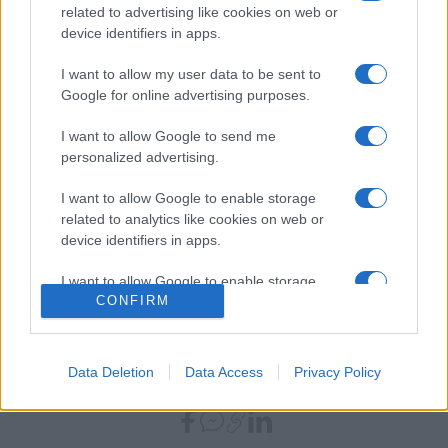
related to advertising like cookies on web or
device identifiers in apps.
zeneszerző: Temesvári Balázs (T. Bali)
I want to allow my user data to be sent to
Google for online advertising purposes.
operatőr: Gózon Francisco
I want to allow Google to send me
vágó: Czakó Judit
personalized advertising.
I want to allow Google to enable storage
szereplők: Varga Mária, Marian Rusache, Varga Rózsika,
related to analytics like cookies on web or
Marius Bodochi, Csere Ágnes, Fodor Noémi, Bogdán
device identifiers in apps.
Zsolt, Dan Tudor, Csonka Ibolya, Derzsi János, Ababi
I want to allow Google to enable storage
Csilla, Csutak Réka, Eugen Colonel, Geangos Anna Maria,
CONFIRM
related to functionality of the website or app.
Romulus Tordea
I want to allow Google to enable storage
related to personalization.
Data Deletion
Data Access
Privacy Policy
MEGOSZTÁS
I want to allow Google to enable storage
related to security, including authentication
functionality and fraud prevention, and other