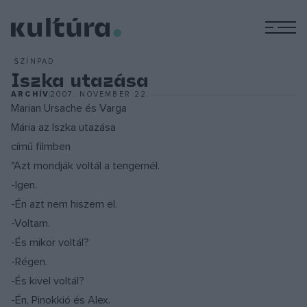
M
SZÍNPAD
Iszka utazása
ARCHÍV
2007. NOVEMBER 22.
Marian Ursache és Varga
Mária az Iszka utazása
című filmben
"Azt mondják voltál a tengernél.
-Igen.
-Én azt nem hiszem el.
-Voltam.
-És mikor voltál?
-Régen.
-És kivel voltál?
-Én, Pinokkió és Alex.