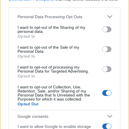
-Akarsz menni anyukához és apukához?
third parties.
-Igen.
Please note that this website/app uses one or more Google
Personal Data Processing Opt Outs
-Hiányoznak?
services and may gather and store information including but
not limited to your visit or usage behaviour. You may click to
I want to opt-out of the Sharing of my
-Egy kicsit.
personal data.
grant or deny consent to Google and its third-party tags to
Opted In
-És nem baj, hogy bántanak?
use your data for below specified purposes in below Google
-De. Az rossz.
consent section.
I want to opt-out of the Sale of my
Personal Data.
-De az előbb azt mondtad,hogy téged nem bántanak.
Opted In
-Nem mindennap bántanak engemet."
I want to opt-out of processing my
Personal Data for Targeted Advertising.
Opted In
Bollók Csaba, az Észak, észak és a Miraq rendezője 2005
őszén forgatta filmjét.
I want to opt-out of Collection, Use,
Retention, Sale, and/or Sharing of my
Personal Data that Is Unrelated with the
Purposes for which it was collected.
Iszka utazása
Opted Out
rendező: Bollók Csaba
Google consents
forgatókönyvíró: Bollók Csaba
I want to allow Google to enable storage