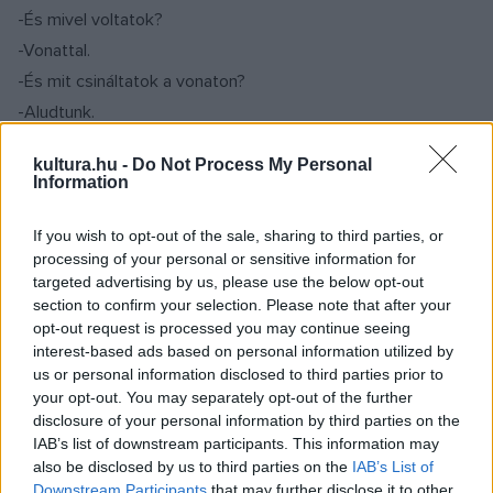
-És mivel voltatok?
-Vonattal.
-És mit csináltatok a vonaton?
-Aludtunk.
-És még?
kultura.hu -
Do Not Process My Personal
-Kértek ennivalót.
Information
-Kitől?
-Emberektől.
If you wish to opt-out of the sale, sharing to third parties, or
processing of your personal or sensitive information for
-És hogy kértek ennivalót?
targeted advertising by us, please use the below opt-out
-Én tudom? Én aludtam.
section to confirm your selection. Please note that after your
-És hol van most az Alex meg a Pinokkió?
opt-out request is processed you may continue seeing
interest-based ads based on personal information utilized by
-Bezárták őket az emberek.
us or personal information disclosed to third parties prior to
-Te nem akarsz oda menni, ugye?
your opt-out. You may separately opt-out of the further
-Nem.
disclosure of your personal information by third parties on the
IAB’s list of downstream participants. This information may
-Te hová akarsz menni?
also be disclosed by us to third parties on the
IAB’s List of
-Hol lakunk mink.
Downstream Participants
that may further disclose it to other