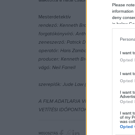
alakította a fiatal csábítót. Ezúttal az öreg r
Please note
information 
Mesterdetektív
deny consent
in below Go
rendező: Kenneth Branagh
forgatókönyvíró: Anthony Shaffer, Harold Pin
Persona
zeneszerző: Patrick Doyle
operatőr: Haris Zambarloukos
I want t
producer: Kenneth Branagh, Simon Halfon, J
Opted 
vágó: Neil Farrell
I want t
Opted 
szereplők: Jude Law (Milo Tindle), Michael
I want 
Advertis
A FILM ADATLAPJA VIDEO-ELŐZETESSEL, K
Opted 
VETÍTÉSI IDŐPONTOKKAL
IDE
KATTINTVA 
I want t
of my P
was col
Opted 
MEGOSZTÁS