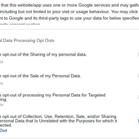
óka szerepében tündököl.
 that this website/app uses one or more Google services and may gath
including but not limited to your visit or usage behaviour. You may click 
 to Google and its third-party tags to use your data for below specifi
ogle consent section.
ter
l Data Processing Opt Outs
o opt-out of the Sharing of my personal data.
ude Law, Simon Moseley, Marion Pilowsky, Tom Sternberg
In
o opt-out of the Sale of my Personal Data.
In
 Caine (Andrew Wyke)
to opt-out of processing my Personal Data for Targeted
ing.
ÉPGALÉRIÁVAL,
In
ELÉRHETŐ
o opt-out of Collection, Use, Retention, Sale, and/or Sharing
ersonal Data that Is Unrelated with the Purposes for which it
lected.
Out