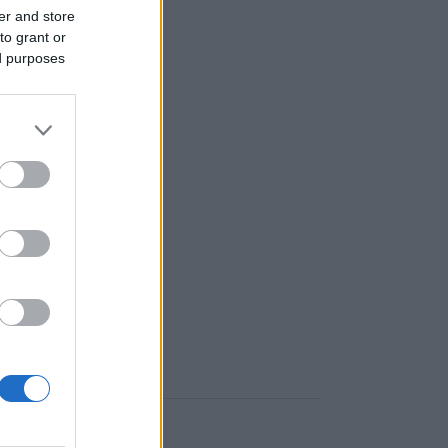
er and store
to grant or
ed purposes