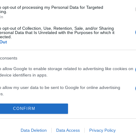
to opt-out of processing my Personal Data for Targeted
ing.
In
o opt-out of Collection, Use, Retention, Sale, and/or Sharing
ersonal Data that Is Unrelated with the Purposes for which it
lected.
Out
consents
o allow Google to enable storage related to advertising like cookies on
evice identifiers in apps.
o allow my user data to be sent to Google for online advertising
s.
to allow Google to send me personalized advertising.
CONFIRM
o allow Google to enable storage related to analytics like cookies on
evice identifiers in apps.
Data Deletion
Data Access
Privacy Policy