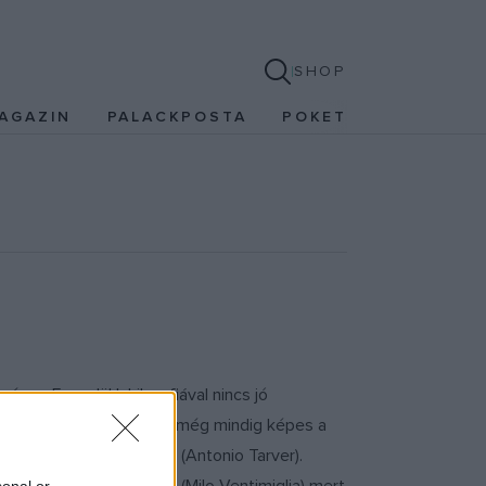
SHOP
AGAZIN
PALACKPOSTA
POKET
gre. Egyedül lakik, a fiával nincs jó
y megmutatja a világnak: még mindig képes a
 Mason "The Line" Dixont (Antonio Tarver).