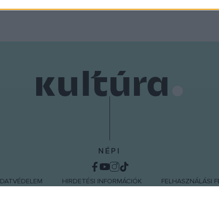
o allow Google to enable storage related to functionality of the website
o allow Google to enable storage related to personalization.
o allow Google to enable storage related to security, including
cation functionality and fraud prevention, and other user protection.
NÉPI
DATVÉDELEM
HIRDETÉSI INFORMÁCIÓK
FELHASZNÁLÁSI F