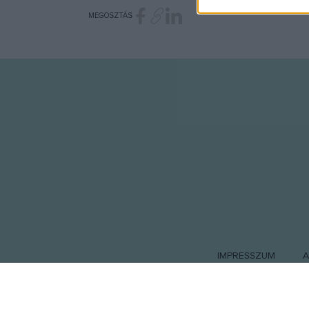
I want t
MEGOSZTÁS
or app.
I want t
I want t
authenti
IMPRESSZUM
A