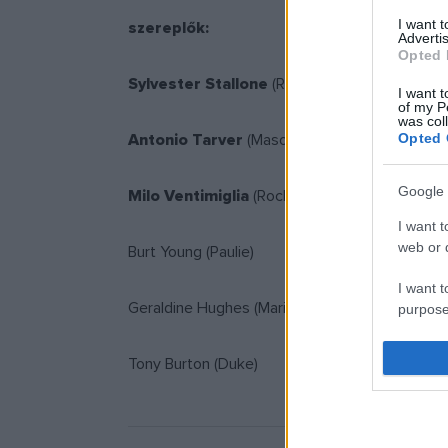
I want 
szereplők:
Advertis
Opted 
Sylvester Stallone
(Rocky Balboa)
I want t
of my P
was col
Antonio Tarver
(Mason 'The Line' Dixon)
Opted 
Google 
Milo Ventimiglia
(Rocky Balboa Jr.)
I want t
web or d
Burt Young (Paulie)
I want t
Geraldine Hughes (Marie)
purpose
I want 
Tony Burton (Duke)
I want t
web or d