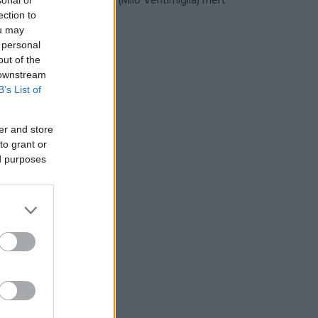
lja, fia segítségével (Milo Ventimiglia) mert
sonal or
ection to
ou may
 personal
out of the
 downstream
B’s List of
er and store
to grant or
ed purposes