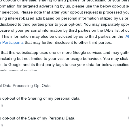
esélye? Természetesen nincs. És ő természetesen mégis megpróbá
to opt-out of the sale, sharing to third parties, or processing of your per
formation for targeted advertising by us, please use the below opt-out s
 legszebbek és legizgalmasabbak - és a legveszélyesebbek is.
r selection. Please note that after your opt-out request is processed y
eing interest-based ads based on personal information utilized by us or
disclosed to third parties prior to your opt-out. You may separately opt-
losure of your personal information by third parties on the IAB’s list of
. This information may also be disclosed by us to third parties on the
IA
Participants
that may further disclose it to other third parties.
 that this website/app uses one or more Google services and may gath
including but not limited to your visit or usage behaviour. You may click 
 to Google and its third-party tags to use your data for below specifi
ogle consent section.
l Data Processing Opt Outs
s Winkler, David Winkler
o opt-out of the Sharing of my personal data.
In
o opt-out of the Sale of my Personal Data.
In