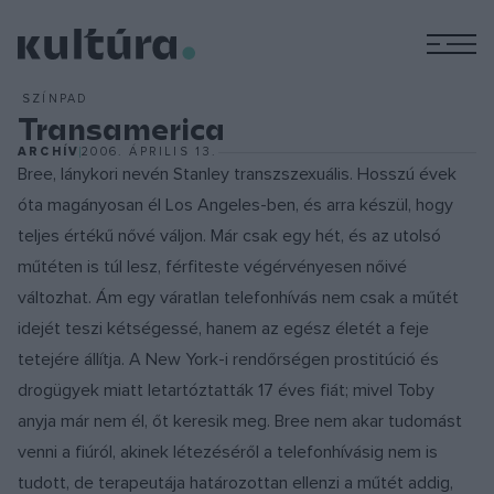
M
SZÍNPAD
Transamerica
ARCHÍV
2006. ÁPRILIS 13.
Bree, lánykori nevén Stanley transzszexuális. Hosszú évek
óta magányosan él Los Angeles-ben, és arra készül, hogy
teljes értékű nővé váljon. Már csak egy hét, és az utolsó
műtéten is túl lesz, férfiteste végérvényesen nőivé
változhat. Ám egy váratlan telefonhívás nem csak a műtét
idejét teszi kétségessé, hanem az egész életét a feje
tetejére állítja. A New York-i rendőrségen prostitúció és
drogügyek miatt letartóztatták 17 éves fiát; mivel Toby
anyja már nem él, őt keresik meg. Bree nem akar tudomást
venni a fiúról, akinek létezéséről a telefonhívásig nem is
tudott, de terapeutája határozottan ellenzi a műtét addig,