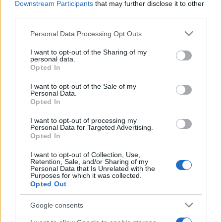
Downstream Participants
that may further disclose it to other
játékának. A Született feleségek egyik főszereplőjeként
third parties.
világhírűvé lett színésznő alakítását Golden Globe - díjjal
Please note that this website/app uses one or more Google
Personal Data Processing Opt Outs
jutalmazták és Oscar - díjra jelölték.
services and may gather and store information including but
not limited to your visit or usage behaviour. You may click to
I want to opt-out of the Sharing of my
personal data.
grant or deny consent to Google and its third-party tags to
rendező:
Duncan Tucker
Opted In
use your data for below specified purposes in below Google
consent section.
I want to opt-out of the Sale of my
forgatókönyvíró:
Duncan Tucker
Personal Data.
Opted In
zeneszerző:
David Mansfield
I want to opt-out of processing my
Personal Data for Targeted Advertising.
Opted In
operatőr:
Tom Camarda, Stephen Kazmierski
I want to opt-out of Collection, Use,
Retention, Sale, and/or Sharing of my
Personal Data that Is Unrelated with the
producer:
Rene Bastian, Sebastian Dungan, Linda Moran
Purposes for which it was collected.
Opted Out
vágó:
Pam Wise
Google consents