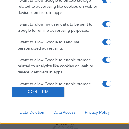
I want to allow Google to enable storage
szereplők:
related to advertising like cookies on web or
device identifiers in apps.
Felicity Huffman
(Stanley 'Bree' Osbourne)
I want to allow my user data to be sent to
Google for online advertising purposes.
Kevin Zegers
(Toby)
I want to allow Google to send me
personalized advertising.
Fionnula Flanagan
(Elizabeth Osbourne)
I want to allow Google to enable storage
related to analytics like cookies on web or
Graham Greene (Calvin Manygoats)
device identifiers in apps.
I want to allow Google to enable storage
Burt Young (Murray Osbourne)
related to functionality of the website or app.
CONFIRM
Carrie Preston (Sydney)
I want to allow Google to enable storage
related to personalization.
Data Deletion
Data Access
Privacy Policy
I want to allow Google to enable storage
MEGOSZTÁS
related to security, including authentication