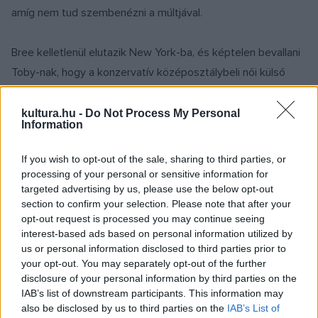
amíg nem tud szembenézni a múltjával.
Bree kelletlenül elutazik New York-ba, és képtelen bevallani
Toby-nak, hogy a konzervatív középosztálybeli női külső
valójában az apját rejti; inkább egy egyházi segélyszolgálat
tagjaként tünteti fel magát. Amikor rájön, hogy Toby Los
kultura.hu -
Do Not Process My Personal
Information
Angeles-ig akar stoppolni, csak hogy megkeresse az apját,
felajánlja, hogy magával viszi. Mindezt azzal a hátsó
If you wish to opt-out of the sale, sharing to third parties, or
szándékkal teszi, hogy útközben majd kirakja a
processing of your personal or sensitive information for
targeted advertising by us, please use the below opt-out
nevelőapjánál.
section to confirm your selection. Please note that after your
opt-out request is processed you may continue seeing
A hosszú út alatt találkoznak múltjuk szereplőivel, és
interest-based ads based on personal information utilized by
us or personal information disclosed to third parties prior to
nemcsak egymást, hanem saját magukat is megismerik...
your opt-out. You may separately opt-out of the further
disclosure of your personal information by third parties on the
A film egyszerre szórakoztató és megrendítő,
IAB’s list of downstream participants. This information may
also be disclosed by us to third parties on the
IAB’s List of
köszönhetően Felicity Huffmann mesteri és őszinte