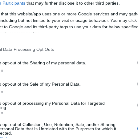
y több állomásból álló vetélkedővel várják a gyermekeket. Hétvé
Participants
that may further disclose it to other third parties.
 that this website/app uses one or more Google services and may gath
including but not limited to your visit or usage behaviour. You may click 
 to Google and its third-party tags to use your data for below specifi
artnere is képviselteti magát. Egész héten működik az Országos E
ogle consent section.
en, szombaton és vasárnap a Duna-Ipoly Nemzeti Park Igazgatósá
n és a közönség megismerkedhet az Ipolytarnócon fellelt őslénye
l Data Processing Opt Outs
tésről is számos érdekességet tudhatnak meg a látogatók.
o opt-out of the Sharing of my personal data.
dagógusok számára rendezett hagyományos nyílt nappal zárul, am
In
 az állatkert által kínált pedagógiai lehetőségekkel.
o opt-out of the Sale of my Personal Data.
In
további látnivaló is akad, hiszen az elmúlt hetekben számos áll
to opt-out of processing my Personal Data for Targeted
ing.
In
o opt-out of Collection, Use, Retention, Sale, and/or Sharing
ersonal Data that Is Unrelated with the Purposes for which it
lected.