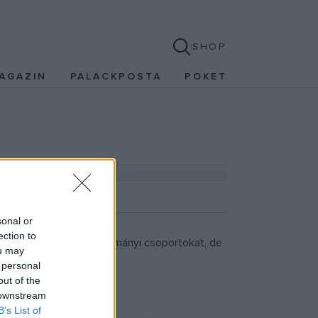
SHOP
AGAZIN
PALACKPOSTA
POKET
sonal or
ection to
k során elsősorban tanulmányi csoportokat, de
ou may
 personal
out of the
 downstream
B’s List of