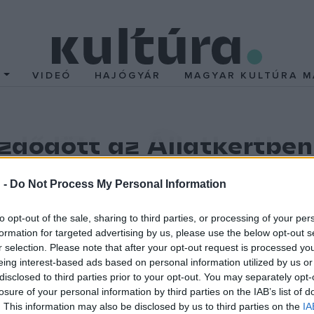
T
VIDEÓ
HAJÓGYÁR
MAGYAR KULTÚRA M
ezdődött az Állatkertben
 -
Do Not Process My Personal Information
to opt-out of the sale, sharing to third parties, or processing of your per
formation for targeted advertising by us, please use the below opt-out s
 Föld napja egyhetes programsorozattá bővített változata, amelyne
r selection. Please note that after your opt-out request is processed y
.
eing interest-based ads based on personal information utilized by us or
disclosed to third parties prior to your opt-out. You may separately opt-
losure of your personal information by third parties on the IAB’s list of
. This information may also be disclosed by us to third parties on the
IA