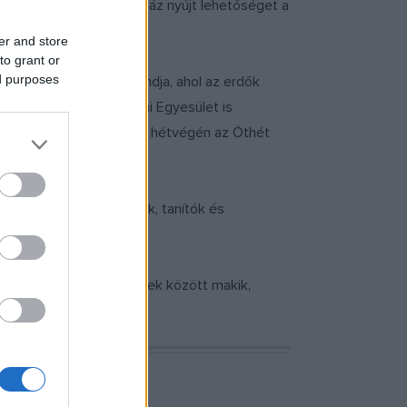
gén az Ökocsiga Játszóház nyújt lehetőséget a
er and store
to grant or
ed purposes
rdészeti Egyesület standja, ahol az erdők
g és a Magyar Madártani Egyesület is
k világával is. Emellett hétvégén az Öthét
elynek során a tanárok, tanítók és
atkölyök született: többek között makik,