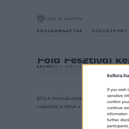
EZEN A NAPON
PROGRAMNAPTÁR
FÓKUSZPON
EGYÉB
Föld Fesztivál k
ARCHÍV
2012. ÁPRILIS 17.
kultura.hu
If you wish 
sensitive in
(MTI) A fesztivál voltaképpen az április 22-i
confirm you
családokat is várnak a városligeti intézménybe
continue se
information 
further disc
participants