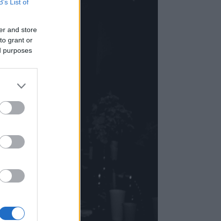
B’s List of
er and store
to grant or
ed purposes