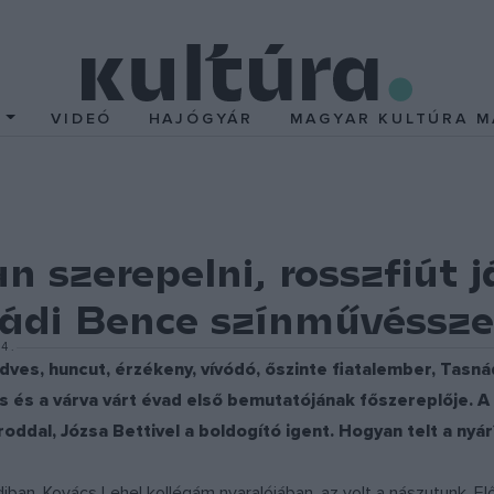
T
VIDEÓ
HAJÓGYÁR
MAGYAR KULTÚRA M
 szerepelni, rosszfiút j
ádi Bence színművéssze
4.
es, huncut, érzékeny, vívódó, őszinte fiatalember, Tasnád
as és a várva várt évad első bemutatójának főszereplője. A 
oddal, Józsa Bettivel a boldogító igent. Hogyan telt a nyár
iban, Kovács Lehel kollégám nyaralójában, az volt a nászutunk. E