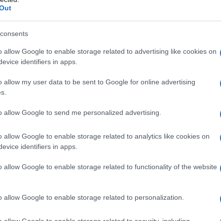
Out
consents
o allow Google to enable storage related to advertising like cookies on
evice identifiers in apps.
 lettél volna?
o allow my user data to be sent to Google for online advertising
s.
val, de ahogy magamat ismerem, nem hiszem, hogy elvégeztem vo
to allow Google to send me personalized advertising.
 a színészet nélkül. Alaposnak tekintem magam szakmailag, de ami
volna a szociológiának. Persze az is lehet, hogy elkapott volna a g
o allow Google to enable storage related to analytics like cookies on
evice identifiers in apps.
lni nincs türelmem, az a középiskolában sem ment. Tanulmányokat
eladtam volna.
o allow Google to enable storage related to functionality of the website
zerre tucatnyi darabot játszol párhuzamosan a Katonában,
o allow Google to enable storage related to personalization.
korlatias elfoglaltság. Jó érzés, ha végül sikert aratok vele a sz
o allow Google to enable storage related to security, including