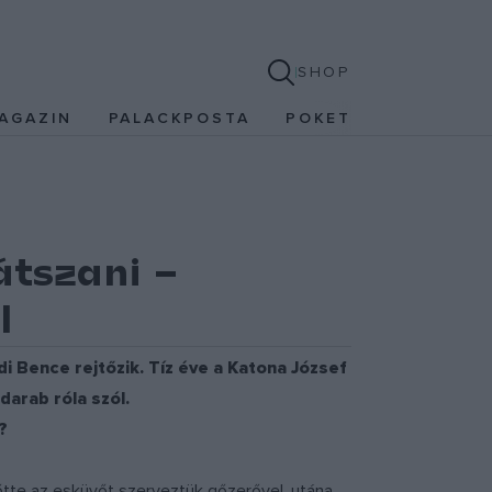
SHOP
AGAZIN
PALACKPOSTA
POKET
átszani –
l
i Bence rejtőzik. Tíz éve a Katona József
darab róla szól.
?
lőtte az esküvőt szerveztük gőzerővel, utána