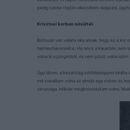
pedig szinte rögtön elkezdtem dolgozni, úgyho
Krisztusi korban nősültél.
Biztosan van valami oka annak, hogy ez a kor mi
harmincháromnál is. Ha nincs a karantén, nem
volna ki a pörgésből, és nem jutott volna időm
Úgy látom, a bezártság kétféleképpen bírálta 
mit csináltam volna az elmúlt egy évben és hogy
társasága, nélküle megbolondultam volna. Mun