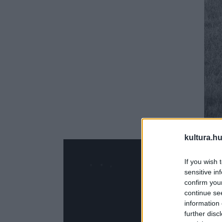
kultura.hu
If you wish 
sensitive in
confirm you
continue se
information 
further disc