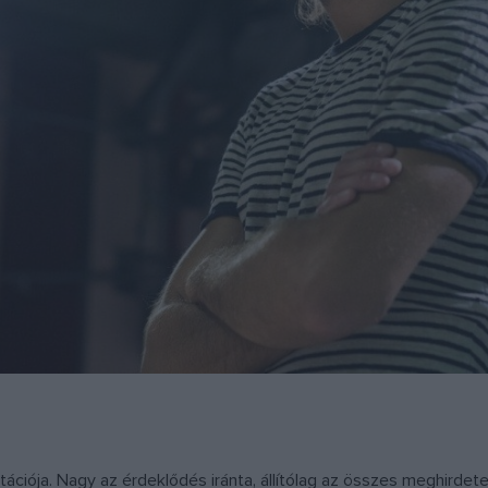
ációja. Nagy az érdeklődés iránta, állítólag az összes meghirdet