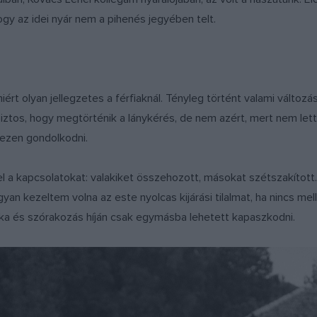
gy az idei nyár nem a pihenés jegyében telt.
ért olyan jellegzetes a férfiaknál. Tényleg történt valami változ
 biztos, hogy megtörténik a lánykérés, de nem azért, mert nem l
 ezen gondolkodni.
el a kapcsolatokat: valakiket összehozott, másokat szétszakított
an kezeltem volna az este nyolcas kijárási tilalmat, ha nincs mel
ka és szórakozás híján csak egymásba lehetett kapaszkodni.