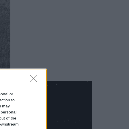
sonal or
ection to
ou may
 personal
out of the
 downstream