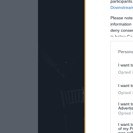
participants
Downstream 
Please note
information 
deny consent
in below Go
Persona
I want t
Opted 
I want t
Opted 
I want 
Advertis
Opted 
I want t
of my P
was col