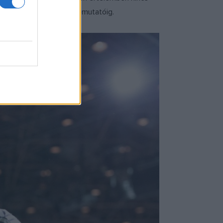
dig három hét sincs a bemutatóig.