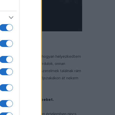
lna, vagy nem is tudom, hogyan helyezkedtem
 nem érdekel, attól elfordulok, onnan
épszíj, és új barátok, új szerelmek találnak rám
 és szakirodalmat bújni éjszakákon át nekem
 és nem is kis szerepeket.
ínpadon. A tanulással ilyen értelemben nincs