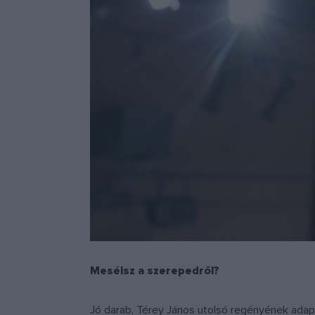
Mesélsz a szerepedről?
Jó darab, Térey János utolsó regényének adapt