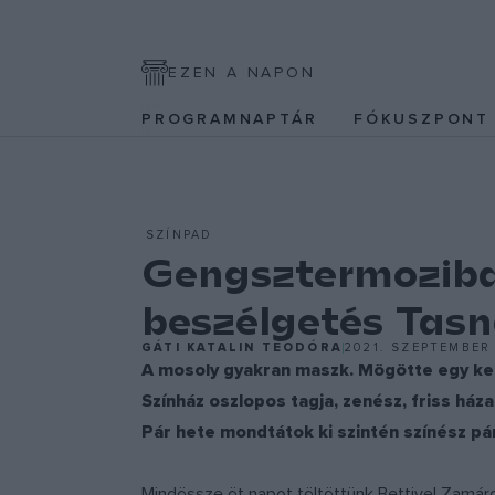
EZEN A NAPON
PROGRAMNAPTÁR
FÓKUSZPON
SZÍNPAD
Gengsztermoziban
beszélgetés Tasn
GÁTI KATALIN TEODÓRA
2021. SZEPTEMBER 
A mosoly gyakran maszk. Mögötte egy kedv
Színház oszlopos tagja, zenész, friss ház
Pár hete mondtátok ki szintén színész pár
Mindössze öt napot töltöttünk Bettivel Zamárd