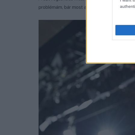
authenti
problémám, bár most a
Káli holtak
ra rengeteg