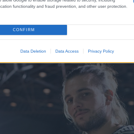
cation functionality and fraud prevention, and other user protection.
 szöveget kell megtanulnom, és egyelőre hadilábon állok vele, pe
CONFIRM
Data Deletion
Data Access
Privacy Policy