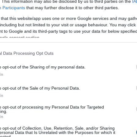
. This information may also be disclosed by us to third parties on the
IA
Participants
that may further disclose it to other third parties.
 that this website/app uses one or more Google services and may gath
including but not limited to your visit or usage behaviour. You may click 
 to Google and its third-party tags to use your data for below specifi
ogle consent section.
l Data Processing Opt Outs
o opt-out of the Sharing of my personal data.
In
o opt-out of the Sale of my Personal Data.
In
to opt-out of processing my Personal Data for Targeted
ing.
In
o opt-out of Collection, Use, Retention, Sale, and/or Sharing
ersonal Data that Is Unrelated with the Purposes for which it
lected.