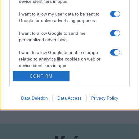
device identifiers in apps.
álltak. Mára országos mozgalommá terebélyesedett a
I want to allow my user data to be sent to
babakészítés, a győri rendezvénynek híre van a szakmában,
Google for online advertising purposes.
s a versenyekre beküldött munkák zöme valóban európai
színvonalú ? jegyezte meg Keglovich Ferencné.
I want to allow Google to send me
personalized advertising.
A kiállítás április 26-ig látogatható.
I want to allow Google to enable storage
related to analytics like cookies on web or
device identifiers in apps.
CONFIRM
I want to allow Google to enable storage
PROGRAM
related to functionality of the website or app.
I want to allow Google to enable storage
Data Deletion
Data Access
Privacy Policy
MEGOSZTÁS
related to personalization.
I want to allow Google to enable storage
related to security, including authentication
functionality and fraud prevention, and other
user protection.