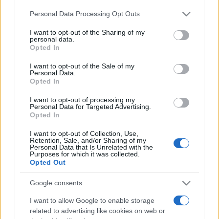
mesefeldolgozásokat javasoltak a versenyzőknek, a
Please note that this website/app uses one or more Google
Personal Data Processing Opt Outs
services and may gather and store information including but
népviselet kategóriában pedig a nyugat-dunántúli német
not limited to your visit or usage behaviour. You may click to
I want to opt-out of the Sharing of my
népviselet megjelenítését állították középpontba.
personal data.
grant or deny consent to Google and its third-party tags to
Opted In
use your data for below specified purposes in below Google
consent section.
A versenyre beküldött munkák legsikeresebb darabjait a
I want to opt-out of the Sale of my
Personal Data.
fesztiválközpont, továbbá a Kiss Áron Magyar Játék
Opted In
Társaság, a Győri Barokk és Baba Alapítvány, a Magyar
I want to opt-out of processing my
Bababarátok Egyesülete és
Kovács Jánosné
által
Personal Data for Targeted Advertising.
Opted In
felajánlott díjakkal jutalmazzák.
I want to opt-out of Collection, Use,
Retention, Sale, and/or Sharing of my
A babakiállítás célja másfél évtized alatt mit sem változott:
Personal Data that Is Unrelated with the
Purposes for which it was collected.
továbbra is az ízlésformálást, egy magasabb szintű
Opted Out
játékkultúra elterjesztését és a babakészítési hobbi
Google consents
népszerűsítését tekinti feladatának ? fogalmazott a
I want to allow Google to enable storage
projektvezető, utalva arra, hogy a játékkal foglalkozó
related to advertising like cookies on web or
szaktekintélyek kezdettől a győriek kezdeményezése mellé