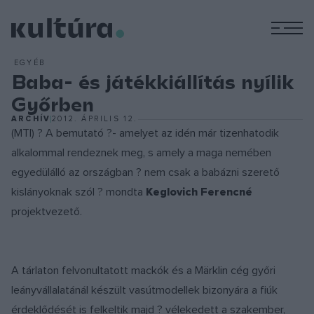
M
EGYÉB
Baba- és játékkiállítás nyílik
Győrben
ARCHÍV
2012. ÁPRILIS 12.
(MTI) ? A bemutató ?- amelyet az idén már tizenhatodik
alkalommal rendeznek meg, s amely a maga nemében
egyedülálló az országban ? nem csak a babázni szerető
kislányoknak szól ? mondta
Keglovich Ferencné
projektvezető.
A tárlaton felvonultatott mackók és a Märklin cég győri
leányvállalatánál készült vasútmodellek bizonyára a fiúk
érdeklődését is felkeltik majd ? vélekedett a szakember,