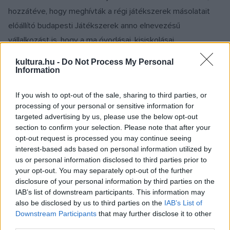
hozzátéve, hogy meghívták a régi játékszerek másolatait
előállító budapesti Játékszerek anno elnevezésű
vállalkozást is, hogy a ma óvodásai, kisiskolásai
megismerhessék azokat a játékokat, amelyekkel szüleik,
kultura.hu -
Do Not Process My Personal
nagyszüleik játszottak egykor.
Information
If you wish to opt-out of the sale, sharing to third parties, or
Az eseményt összekapcsolják a babakészítési verseny
processing of your personal or sensitive information for
eredményhirdetésével, amelyre a kiállítás megnyitóját
targeted advertising by us, please use the below opt-out
megelőzően, április 13-án kerül sor a Xántus János Múzeum
section to confirm your selection. Please note that after your
opt-out request is processed you may continue seeing
dísztermében.
interest-based ads based on personal information utilized by
us or personal information disclosed to third parties prior to
A szervező Győri Művészeti és Fesztiválközpont hirdette
your opt-out. You may separately opt-out of the further
disclosure of your personal information by third parties on the
meg a babakészítési versenyt, amelyen kizárólag a hazai
IAB’s list of downstream participants. This information may
mezőny méri össze tudását különféle témájú alkotásokkal.
also be disclosed by us to third parties on the
IAB’s List of
A témaválasztást ajánlásokkal igyekeztek megkönnyíteni a
Downstream Participants
that may further disclose it to other
third parties.
rendezők, így a Grimm-emlékév tiszteletére például