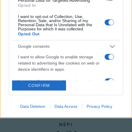
Personal Data for Targeted Advertising.
Opted In
I want to opt-out of Collection, Use,
Retention, Sale, and/or Sharing of my
Personal Data that Is Unrelated with the
PROGRAM
Purposes for which it was collected.
Opted Out
MEGOSZTÁS
Google consents
I want to allow Google to enable storage
related to advertising like cookies on web or
device identifiers in apps.
I want to allow my user data to be sent to
CONFIRM
Google for online advertising purposes.
I want to allow Google to send me
personalized advertising.
Data Deletion
Data Access
Privacy Policy
I want to allow Google to enable storage
related to analytics like cookies on web or
NÉPI
device identifiers in apps.