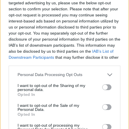
targeted advertising by us, please use the below opt-out
elsősorban a kiállításra, amelynek tagjai szeretnének többet
section to confirm your selection. Please note that after your
megtudni Janikovszky Éváról, vagy az iskolai tananyag
opt-out request is processed you may continue seeing
keretei között foglalkoznak műveivel, munkásságával, és
interest-based ads based on personal information utilized by
us or personal information disclosed to third parties prior to
ezért egy kicsit más, a könyvekben nem szereplő oldaláról
your opt-out. You may separately opt-out of the further
is szeretnék megismerni őt. Az iskolás csoportokat
disclosure of your personal information by third parties on the
foglalkoztatófüzettel várják a kiállításon, hogy a látottakat a
IAB’s list of downstream participants. This information may
also be disclosed by us to third parties on the
IAB’s List of
füzetben szereplő kérdések alapján rendszerezhessék. A
Downstream Participants
that may further disclose it to other
további tervek között szerepel, hogy a kiállítás anyagából
third parties.
egy sokszorosítható, pedagógusok által igényelhető
Please note that this website/app uses one or more Google
Personal Data Processing Opt Outs
anyagot készítenek. 2013 során szeretnék a kiállítást az
services and may gather and store information including but
ország több könyvtárában, művelődési házában is
not limited to your visit or usage behaviour. You may click to
I want to opt-out of the Sharing of my
personal data.
grant or deny consent to Google and its third-party tags to
bemutatni.
Opted In
use your data for below specified purposes in below Google
consent section.
I want to opt-out of the Sale of my
Personal Data.
Opted In
(Forrás: Felelős Szülők Iskolája)
I want to opt-out of processing my
(Fotó: kotvefuzve.postr.hu)