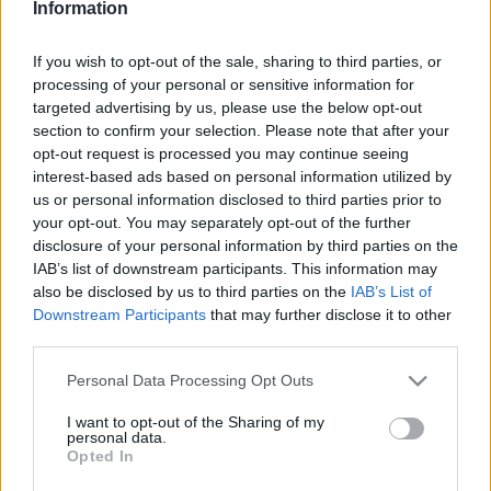
Information
amelyek jó példával szolgálnak a pedagógusok és családok
számára is. A produkciósorozat Kardos-Horváth Janó és a
If you wish to opt-out of the sale, sharing to third parties, or
Hahó együttes
Földlakó
című gyereklemezének dalaira és
processing of your personal or sensitive information for
targeted advertising by us, please use the below opt-out
szövegeire építve a gyerekek nyelvén, szórakoztatva segít
section to confirm your selection. Please note that after your
megérteni a legkisebbek számára is a fenntartható
opt-out request is processed you may continue seeing
fejlődést, a környezettudatosságot és egymás
interest-based ads based on personal information utilized by
us or personal information disclosed to third parties prior to
elfogadásának fontosságát. A dalokon és játékos
your opt-out. You may separately opt-out of the further
gyakorlatokon keresztül lesz szó egyebek közt a globális
disclosure of your personal information by third parties on the
felmelegedésről, az egészséges táplálkozásról, a tudatos
IAB’s list of downstream participants. This information may
also be disclosed by us to third parties on the
IAB’s List of
vásárlásról, a testi és lelki egészségről, vagy a planetáris
Downstream Participants
that may further disclose it to other
tudatról és a gyermeki énről is.
third parties.
Please note that this website/app uses one or more Google
Personal Data Processing Opt Outs
A Földlakók turné június 2-án indul országjárásra, először a
services and may gather and store information including but
pécsi Kulturális Központ Szivárvány Gyermekházában
not limited to your visit or usage behaviour. You may click to
I want to opt-out of the Sharing of my
personal data.
grant or deny consent to Google and its third-party tags to
mutatkozik be. Októberig további 4 hasonló, úgynevezett
Opted In
use your data for below specified purposes in below Google
fenntarthatósági családi nyílt napot rendeznek az ország
consent section.