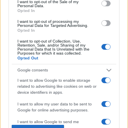
I want to opt-out of the Sale of my
különböző nagyvárosaiban. Újrahasznosítható anyagokból
Personal Data.
Opted In
hangszerkészítés, origami, kézműves foglalkozások, játékos
vetélkedők, filmvetítés és sok-sok zene várja a látogatókat
I want to opt-out of processing my
Personal Data for Targeted Advertising.
az ingyenes rendezvényeken ? ígérik a szervezők. A turné
Opted In
részeként a Hahó együttes és Kardos-Horváth Janó
I want to opt-out of Collection, Use,
ellátogat az érintett kistérségek egy-egy óvodájába is, hogy
Retention, Sale, and/or Sharing of my
Personal Data that Is Unrelated with the
az ottani gyerekekkel töltsön egy napot.
Purposes for which it was collected.
Opted Out
További információ
www.foldlakok.eu
honlapon.
Google consents
I want to allow Google to enable storage
related to advertising like cookies on web or
device identifiers in apps.
PROGRAM
I want to allow my user data to be sent to
Google for online advertising purposes.
MEGOSZTÁS
I want to allow Google to send me
personalized advertising.