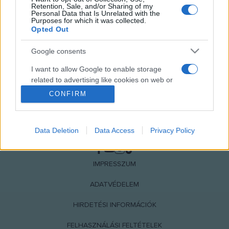
Retention, Sale, and/or Sharing of my
Personal Data that Is Unrelated with the
Purposes for which it was collected.
Opted Out
Google consents
I want to allow Google to enable storage
related to advertising like cookies on web or
device identifiers in apps.
CONFIRM
I want to allow my user data to be sent to
Google for online advertising purposes.
Data Deletion
Data Access
Privacy Policy
NÉPI
I want to allow Google to send me
personalized advertising.
IMPRESSZUM
I want to allow Google to enable storage
ADATVÉDELEM
related to analytics like cookies on web or
device identifiers in apps.
HIRDETÉSI INFORMÁCIÓK
I want to allow Google to enable storage
FELHASZNÁLÁSI FELTÉTELEK
related to functionality of the website or app.