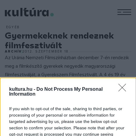
M
EGYÉB
Gyermekeknek rendeznek
filmfesztivált
ARCHÍV
2012. SZEPTEMBER 18.
Az Uránia Nemzeti Filmszínházban december 7-én rendezik
meg a
filmkészítő gyerekek negyedik magyarországi
filmfesztiválját, a Gyerekszem Filmfesztivált. A 4 és 19 év
közöttiek rövidfilmmel, animációs filmmel,
kultura.hu -
Do Not Process My Personal
dokumentumfilmmel, zenés videoklippel és kísérleti filmmel
Information
október 17-ig, három kategóriában nevezhetnek a
fesztiválra, melyre a határon túli magyar gyerekek és
If you wish to opt-out of the sale, sharing to third parties, or
processing of your personal or sensitive information for
fiatalok munkáit is várják. Emellett az eseményre
targeted advertising by us, please use the below opt-out
Magyarországon és más országokban élő külföldi gyerekek
section to confirm your selection. Please note that after your
is jelentkezhetnek, de az általuk beküldött filmeket magyar
opt-out request is processed you may continue seeing