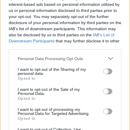
interest-based ads based on personal information utilized by
vagy angol felirattal fogadják csak el. A szervezők minden
us or personal information disclosed to third parties prior to
létező képrögzítő eszközzel felvett filmet várnak, melyet
your opt-out. You may separately opt-out of the further
DVD-n kell eljuttatniuk a versenyzőknek. További
disclosure of your personal information by third parties on the
IAB’s list of downstream participants. This information may
információkat a fesztivál honlapján, a
also be disclosed by us to third parties on the
IAB’s List of
www.gyerekszemfilmfesztival.hu
címen
szerezhetnek az
Downstream Participants
that may further disclose it to other
érdeklődők.
third parties.
Please note that this website/app uses one or more Google
Personal Data Processing Opt Outs
services and may gather and store information including but
not limited to your visit or usage behaviour. You may click to
I want to opt-out of the Sharing of my
(Forrás, fotó: gyerekszemfilmfesztival.hu)
personal data.
grant or deny consent to Google and its third-party tags to
Opted In
use your data for below specified purposes in below Google
consent section.
I want to opt-out of the Sale of my
Personal Data.
Opted In
PROGRAM
I want to opt-out of processing my
Personal Data for Targeted Advertising.
Opted In
MEGOSZTÁS
I want to opt-out of Collection, Use,