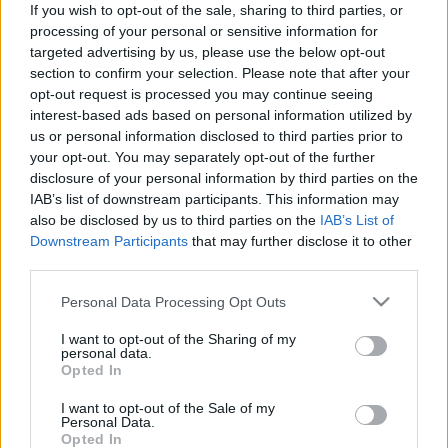
Igazi különlegességnek ígérkezik június 16-án szombaton a
If you wish to opt-out of the sale, sharing to third parties, or
Nyulász Péter
IBBY-díjas regényéből készült vízi
processing of your personal or sensitive information for
targeted advertising by us, please use the below opt-out
bábszínházi előadás, a
Helka, a Balaton tündére
: a
section to confirm your selection. Please note that after your
díszletben valódi vizes medence is lesz, és a szereplők
opt-out request is processed you may continue seeing
többször a víz alól bukkannak elő.
interest-based ads based on personal information utilized by
us or personal information disclosed to third parties prior to
your opt-out. You may separately opt-out of the further
Lesznek kézműves foglalkozások, a legkisebbeknek szóló
disclosure of your personal information by third parties on the
babaelőadások, homok animáció készítés, valamint a
IAB’s list of downstream participants. This information may
also be disclosed by us to third parties on the
IAB’s List of
Moholy-Nagy Művészeti Egyetem animáció szakos
Downstream Participants
that may further disclose it to other
hallgatóinak gyerekversekből született kisfilmjeit is levetítik.
third parties.
A kíváncsiak királyi pikniken vehetnek részt vagy közös
Please note that this website/app uses one or more Google
Personal Data Processing Opt Outs
fotót készíthetnek Habakuk királlyal és Boróka királynéval a
services and may gather and store information including but
trónteremben.
not limited to your visit or usage behaviour. You may click to
I want to opt-out of the Sharing of my
personal data.
grant or deny consent to Google and its third-party tags to
Opted In
use your data for below specified purposes in below Google
A hagyományokhoz híven a szombati napon koncert várja a
consent section.
I want to opt-out of the Sale of my
családokat:
Bognár Szilvia
és zenekara lesz a vendég
Personal Data.
Opted In