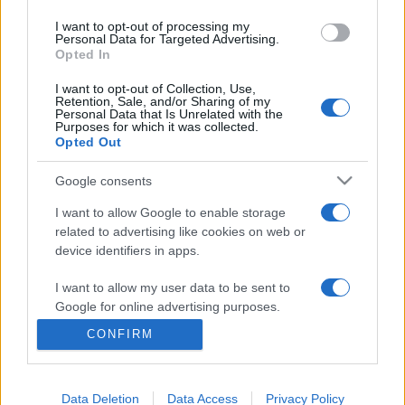
Csintekerintő
című műsorral.
I want to opt-out of processing my
Personal Data for Targeted Advertising.
A Kabóciádét ezúttal a Veszprémi Várban, a Szaléziánumban
Opted In
és a Dubniczay-palotában zárják, királyi látogatással és záró
I want to opt-out of Collection, Use,
ceremóniával.
Retention, Sale, and/or Sharing of my
Personal Data that Is Unrelated with the
Purposes for which it was collected.
Opted Out
Google consents
PROGRAM
I want to allow Google to enable storage
related to advertising like cookies on web or
MEGOSZTÁS
device identifiers in apps.
I want to allow my user data to be sent to
Google for online advertising purposes.
CONFIRM
I want to allow Google to send me
personalized advertising.
Data Deletion
Data Access
Privacy Policy
I want to allow Google to enable storage