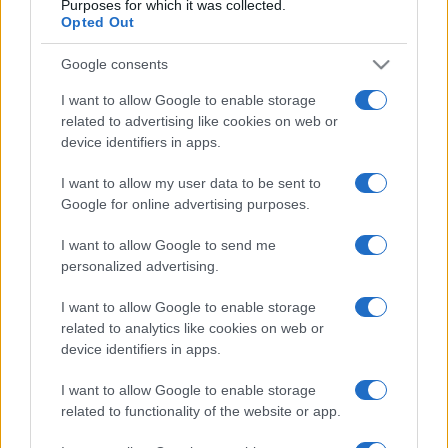
Purposes for which it was collected.
Opted Out
rendeznének gyerekeknek, amelyen ők maguk játszhatnák a
Vitéz László bábjátékot - tette hozzá az alapítvány elnöke.
Google consents
I want to allow Google to enable storage
Láposi Terka beszélt arról is, hogy Kemény Henrik hamvait a
related to advertising like cookies on web or
Népligetben helyezték el, azon a területen, ahol a család
device identifiers in apps.
egykori bábszínházának színpada állt. Erre a helyre hársfát
I want to allow my user data to be sent to
ültettek, mivel abból faragta bábjait a művész. A fa köré
Google for online advertising purposes.
emlékkertet szeretnének létrehozni, oszlopokkal,
I want to allow Google to send me
szobrokkal, bábokkal. Hozzátette, hogy a Kolibri Színház
personalized advertising.
kezdeményezésére - amelynek a bábjátékos alapító tagja
volt - a színház homlokzatán emléktáblát helyeznek el,
I want to allow Google to enable storage
related to analytics like cookies on web or
amelyet tudomása szerint a szeptemberi Kolibri Fesztiválon
device identifiers in apps.
fognak felavatni.
I want to allow Google to enable storage
related to functionality of the website or app.
Láposi Terka kitért arra, hogy az
Életem a bábjáték,
bölcsőtől a sírig
című kiállítás a Pécsi Országos Színházi