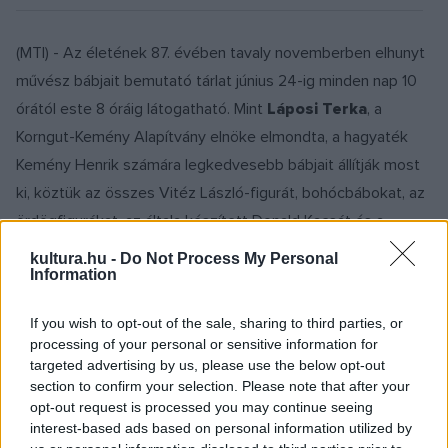
(MTI) - Az életének 87. évében tavaly novemberben elhunyt
művész bábjait bemutató tárlat június 24-ig minden nap 10
órától este 8 óráig látogatható. Mint
Láposi Terka
, a
Korngut-Kemény Alapítvány elnöke elmondta, a hagyaték
Kemény Henrik számára legkedvesebb bábjait állítják most
ki, köztük az összes Vitéz László-figurát, bohócbábokat, az
ördögfigurákat, az általa készített Donald Kacsát és a
Zsebtévé Hakapeszi Makiját. Ez a válogatás itt látható
kultura.hu -
Do Not Process My Personal
Information
először - tette hozzá.
If you wish to opt-out of the sale, sharing to third parties, or
Felhívta a figyelmet arra, hogy a péntek esti megnyitóhoz
processing of your personal or sensitive information for
időzítették a Kemény Henrik életútját bemutató, személyes
targeted advertising by us, please use the below opt-out
section to confirm your selection. Please note that after your
visszaemlékezéseit tartalmazó,
Életem a bábjáték,
opt-out request is processed you may continue seeing
bölcsőtől a sírig
című kötet bemutatóját is. Felidézte, hogy
interest-based ads based on personal information utilized by
még Kemény Henrik is látta a könyvet a nyomdába küldés