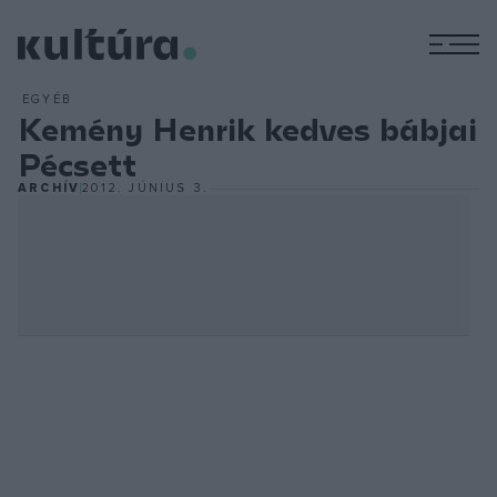
M
EGYÉB
Kemény Henrik kedves bábjai
Pécsett
ARCHÍV
2012. JÚNIUS 3.