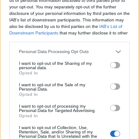
us or personal information disclosed to third parties prior to
your opt-out. You may separately opt-out of the further
előtt, de a kiadás folyamata a bábjátékos halálával
disclosure of your personal information by third parties on the
megtorpant, ám a szövegen ezt követően sem változtattak.
IAB’s list of downstream participants. This information may
A könyv hangja olyan személyes, mintha Kemény Henrik
also be disclosed by us to third parties on the
IAB’s List of
Downstream Participants
that may further disclose it to other
még köztünk lenne és úgy mesélne - hangsúlyozta Láposi
third parties.
Terka.
Please note that this website/app uses one or more Google
Personal Data Processing Opt Outs
services and may gather and store information including but
Szólt arról is, hogy nem céljuk a bábok további utaztatása,
not limited to your visit or usage behaviour. You may click to
I want to opt-out of the Sharing of my
personal data.
inkább állandó kiállításon szeretnék őket bemutatni, és még
grant or deny consent to Google and its third-party tags to
Opted In
use your data for below specified purposes in below Google
nem mondtak le arról, hogy Debrecenben találjon otthonra a
consent section.
I want to opt-out of the Sale of my
bábos hagyaték.
Personal Data.
Opted In
Az alapítvány tervei között szerepel egy állandó kiállítóhely
I want to opt-out of processing my
Personal Data for Targeted Advertising.
létrehozása, elképzelése szerint interaktív múzeumról lenne
Opted In
szó, amelyben a vásári bábjáték műfaja életre kelhetne.
I want to opt-out of Collection, Use,
Céljuk láthatóvá és dinamikussá tenni a hagyatékot: a
Retention, Sale, and/or Sharing of my
Personal Data that Is Unrelated with the
közönségnek megmutatni és kutathatóvá tenni. Fesztivált is