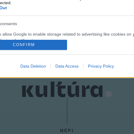
lected.
Out
consents
o allow Google to enable storage related to advertising like cookies on
evice identifiers in apps.
CONFIRM
o allow my user data to be sent to Google for online advertising
s.
Data Deletion
Data Access
Privacy Policy
to allow Google to send me personalized advertising.
o allow Google to enable storage related to analytics like cookies on
evice identifiers in apps.
o allow Google to enable storage related to functionality of the website
o allow Google to enable storage related to personalization.
NÉPI