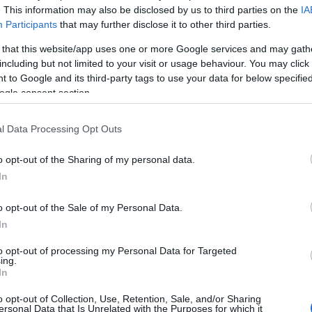
. This information may also be disclosed by us to third parties on the
IA
Participants
that may further disclose it to other third parties.
svári, brüsszeli, luxemburgi - fellépéseiket, valamint a
Hamupip
 that this website/app uses one or more Google services and may gath
a azt is, hogy az idényre tervezett hat bemutatójukból csak né
including but not limited to your visit or usage behaviour. You may click 
gi forrásaik miatt. Utóbbihoz hozzáfűzte: a pályázati lehetősége
 to Google and its third-party tags to use your data for below specifi
ogle consent section.
l Data Processing Opt Outs
ás bérlettípus mellé bevezetik az ifjúsági bérletet is, a jegyá
o opt-out of the Sharing of my personal data.
In
elelős alpolgármestere azt emelte ki, hogy a debreceni önkormány
o opt-out of the Sale of my Personal Data.
tikus ennek kapcsán kitért a város egyéb, kötelező feladataira, am
In
int a bábszínház finanszírozását.
to opt-out of processing my Personal Data for Targeted
ing.
igyelmét a város új tereire, például a megújult Emlékkertre a Nag
In
lpolgármester.
o opt-out of Collection, Use, Retention, Sale, and/or Sharing
ersonal Data that Is Unrelated with the Purposes for which it