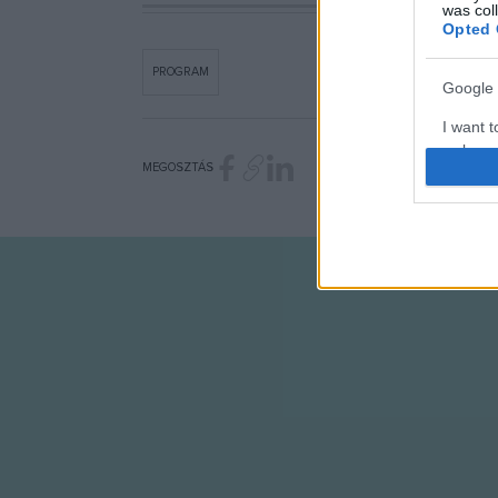
was col
Opted 
PROGRAM
Google 
I want t
web or d
MEGOSZTÁS
I want t
purpose
I want 
I want t
web or d
I want t
or app.
I want t