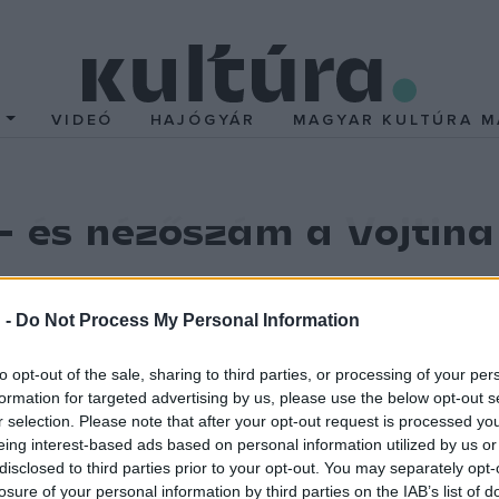
T
VIDEÓ
HAJÓGYÁR
MAGYAR KULTÚRA M
- és nézőszám a Vojtin
 -
Do Not Process My Personal Information
to opt-out of the sale, sharing to third parties, or processing of your per
formation for targeted advertising by us, please use the below opt-out s
r selection. Please note that after your opt-out request is processed y
eing interest-based ads based on personal information utilized by us or
 családok elszegényedésének lehetünk tanúi nagyon jó eredmény, 
disclosed to third parties prior to your opt-out. You may separately opt-
0 ezren voltak jelen, míg a színháztermi fellépéseiket 25 ezer v
losure of your personal information by third parties on the IAB’s list of