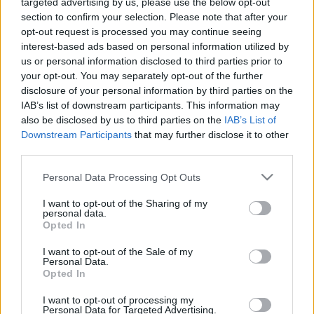
Ízelítő a tábor programjából: Mi történik a Múzeum kulisszái
targeted advertising by us, please use the below opt-out
section to confirm your selection. Please note that after your
mögött? Ki az a restaurátor és mit csinál? Hogyan dolgozik
opt-out request is processed you may continue seeing
egy régész? Egy nap Báthori Miklós püspök udvarában.
interest-based ads based on personal information utilized by
Nekünk is van múmiánk! Legyél Te is honfoglaló!
us or personal information disclosed to third parties prior to
your opt-out. You may separately opt-out of the further
disclosure of your personal information by third parties on the
Részvételi díj: 7.500Ft/fő/5 nap (1.500 Ft/fő/nap). A tábor
IAB’s list of downstream participants. This information may
ára tartalmazza a múzeumi belépőket és a
also be disclosed by us to third parties on the
IAB’s List of
Downstream Participants
that may further disclose it to other
múzeumpedagógiai foglalkozások költségeit, amely
third parties.
magában foglalja az anyagköltséget is. A költségek
Please note that this website/app uses one or more Google
étkezést nem tartalmaznak.
Personal Data Processing Opt Outs
services and may gather and store information including but
not limited to your visit or usage behaviour. You may click to
I want to opt-out of the Sharing of my
personal data.
A tábort min. 5 fő jelentkezése esetén tudják elindítani,
grant or deny consent to Google and its third-party tags to
Opted In
use your data for below specified purposes in below Google
jelentkezési határidő: 2012. június 20. Jelentkezés és
consent section.
I want to opt-out of the Sale of my
információ Kis Bernadett múzeumpedagógusnál (e-mail:
Personal Data.
kis.bernadett@pmmi.hu
, tel.: 27/500-750
Opted In
mobil: 30/681-6395).
I want to opt-out of processing my
Personal Data for Targeted Advertising.