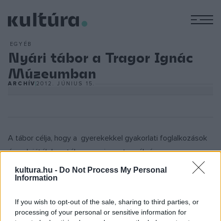
M
EGYÉB
Nyári tábor a Tragor Ignác
Múzeumban
ARCHÍV
2012. JÚNIUS 15.
A tábor célja, hogy a gyerekekkel gyakorlati foglalkozások
és sok játék keretében megismertessék és
megszerettessék a múzeumot, a múzeumi
kultura.hu -
Do Not Process My Personal
Information
tevékenységeket és értékeket.
If you wish to opt-out of the sale, sharing to third parties, or
processing of your personal or sensitive information for