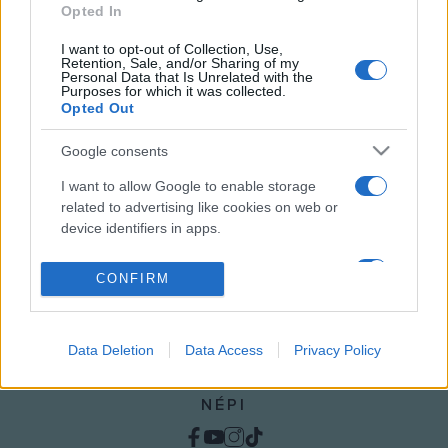
Opted In
I want to opt-out of Collection, Use,
Retention, Sale, and/or Sharing of my
PROGRAM
Personal Data that Is Unrelated with the
Purposes for which it was collected.
Opted Out
MEGOSZTÁS
Google consents
I want to allow Google to enable storage
related to advertising like cookies on web or
device identifiers in apps.
I want to allow my user data to be sent to
CONFIRM
Google for online advertising purposes.
I want to allow Google to send me
Data Deletion
Data Access
Privacy Policy
personalized advertising.
I want to allow Google to enable storage
NÉPI
related to analytics like cookies on web or
device identifiers in apps.