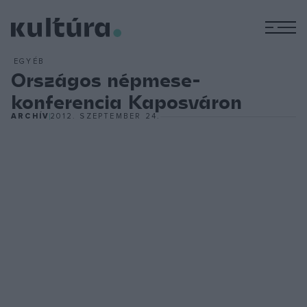
M
EGYÉB
Országos népmese-
konferencia Kaposváron
ARCHÍV
2012. SZEPTEMBER 24.