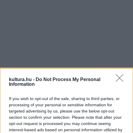
kultura.hu -
Do Not Process My Personal
Information
A határon átívelő kulturális és társadalmi mozgalmat a
If you wish to opt-out of the sale, sharing to third parties, or
processing of your personal or sensitive information for
Magyar Olvasástársaság hívta életre 2005-ben. Azóta a
targeted advertising by us, please use the below opt-out
határon innen és túlról több száz intézmény és szervezet
section to confirm your selection. Please note that after your
csatlakozott saját szervezésű programokkal.
opt-out request is processed you may continue seeing
interest-based ads based on personal information utilized by
A kaposvári konferencia nyitónapján kerekasztal-