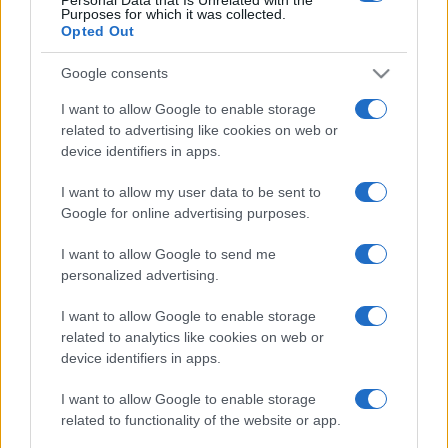
Purposes for which it was collected.
A konferencia időpontja kapcsolódik a Népmese Napjához ?
Opted Out
szeptember 30. ?, amely a magyar mese- és
Google consents
gyermekirodalom megteremtőjeként számon tartott ?nagy
mesemondó?, Benedek Elek (1859-1929) születésnapja. ?Ő
I want to allow Google to enable storage
related to advertising like cookies on web or
a népmeséből született gyermekmese igazi megteremtője
device identifiers in apps.
és az első színpadi mesemondónk is. Ennek
elismeréseképpen a Magyar Olvasástársaság
I want to allow my user data to be sent to
Google for online advertising purposes.
kezdeményezésére az ő tiszteletére ünnepeljük születése
napján a meséinket, mesemondóinkat és mesegyűjtőinket?
I want to allow Google to send me
? írták a szervezők a rendezvény beharangozójában.
personalized advertising.
A program fővédnöke Fésűs Éva kaposvári meseíró, a város
I want to allow Google to enable storage
díszpolgára, a támogatók között megtalálható a Nemzeti
related to analytics like cookies on web or
Kulturális Alap, az Apáczai Kiadó, valamint Kaposvár
device identifiers in apps.
önkormányzata és több intézménye, a társszervező pedig a
I want to allow Google to enable storage
Kaposvári Egyetem.
related to functionality of the website or app.
A programról a
www.nepmesenap.hu
és
http://www.hunra.hu