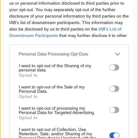
us or personal information disclosed to third parties prior to
beszélgetéssel és mesemondásokkal tarkítva előadásokat
your opt-out. You may separately opt-out of the further
hallhatnak a résztvevők a cigány varázsmesékről, a
disclosure of your personal information by third parties on the
IAB’s list of downstream participants. This information may
népmesék közösségekben és oktatásban betöltött
also be disclosed by us to third parties on the
IAB’s List of
szerepétől, este pedig filmmel, koncerttel és
Downstream Participants
that may further disclose it to other
mesemondással zárják a napot.
third parties.
A szakmai program szombaton a népmesemondók
Please note that this website/app uses one or more Google
Personal Data Processing Opt Outs
országos találkozójával folytatódik, melyet
services and may gather and store information including but
not limited to your visit or usage behaviour. You may click to
I want to opt-out of the Sharing of my
hagyományteremtő szándékkal az idén első alkalommal
personal data.
grant or deny consent to Google and its third-party tags to
Opted In
rendeznek meg, és célja ?a mesélő emberek fórumának?
use your data for below specified purposes in below Google
létrehozása. Ugyanezen a napon mesemondás, családi
consent section.
I want to opt-out of the Sale of my
Personal Data.
programok, ?mesemaraton? és koncertek biztosítanak
Opted In
egész napos kikapcsolódást a résztvevőknek. A
I want to opt-out of processing my
mesemondók közül előadóként, illetve szereplőként is ott
Personal Data for Targeted Advertising.
Opted In
lesz Berecz András, Kóka Rozália, Kovács Marianna, Csernik
Szende, Gulyás László, a kísérő programokon egyebek
I want to opt-out of Collection, Use,
Retention, Sale, and/or Sharing of my
mellett fellép a Fonó zenekar és az Alma együttes.
Personal Data that Is Unrelated with the