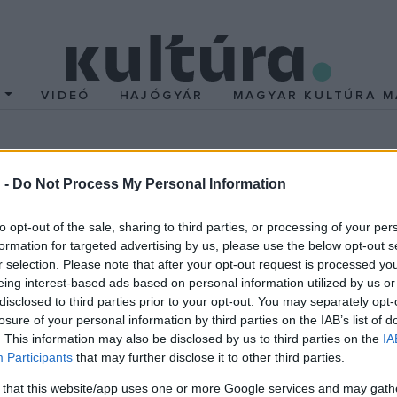
T
VIDEÓ
HAJÓGYÁR
MAGYAR KULTÚRA M
 mutatkozik be a kölyö
 -
Do Not Process My Personal Information
to opt-out of the sale, sharing to third parties, or processing of your per
formation for targeted advertising by us, please use the below opt-out s
ta meg vállalatunk németországi központjában, és mostanára a vi
r selection. Please note that after your opt-out request is processed y
eing interest-based ads based on personal information utilized by us or
nden esztendőben ? mondta el
Béldi-Betegh Aliz
, a BASF német v
disclosed to third parties prior to your opt-out. You may separately opt-
yezret ? tette hozzá.
losure of your personal information by third parties on the IAB’s list of
. This information may also be disclosed by us to third parties on the
IA
Participants
that may further disclose it to other third parties.
, így például Indiában egy egész országot végigjáró vonatszerelv
 that this website/app uses one or more Google services and may gath