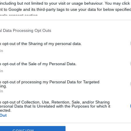
including but not limited to your visit or usage behaviour. You may click 
laborokat. Ezeknek a példáknak alapján is úgy gondoltuk, hogy p
 to Google and its third-party tags to use your data for below specifi
 érdeklődő 6?12 éves korosztály helyben vehet részt az interaktí
ogle consent section.
l Data Processing Opt Outs
n is könnyen szállíthatók, valamint mindhárom kísérletünk a vízz
o opt-out of the Sharing of my personal data.
el Béldi-Betegh Aliz. Anyacégük hozzájárul a kölyöklabor progra
In
n működhessen.
o opt-out of the Sale of my Personal Data.
In
to opt-out of processing my Personal Data for Targeted
ing.
In
o opt-out of Collection, Use, Retention, Sale, and/or Sharing
ersonal Data that Is Unrelated with the Purposes for which it
lected.
Out
consents