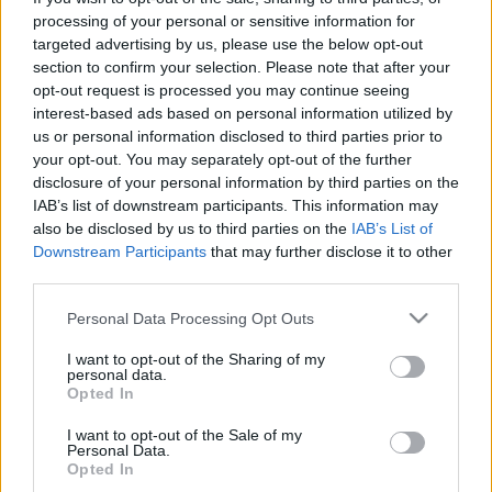
processing of your personal or sensitive information for
targeted advertising by us, please use the below opt-out
Az éjfélig tartó programok során lesz reneszánsz táncház,
section to confirm your selection. Please note that after your
és szintén a XV. századot idéző reneszánsz konyhában
opt-out request is processed you may continue seeing
interest-based ads based on personal information utilized by
korabeli fűszereket is meg lehet kóstolni. Az esti órákban a
us or personal information disclosed to third parties prior to
vár négy állandó gyűjteményében, a reneszánsz
your opt-out. You may separately opt-out of the further
kastélytermekben, az Esterházy családtörténeti tárlaton,
disclosure of your personal information by third parties on the
IAB’s list of downstream participants. This information may
gróf Almásy László ? az "angol beteg" ? afrikai útját
also be disclosed by us to third parties on the
IAB’s List of
bemutató fotókiállításon és az Illyés Gyula emlékkiállításon
Downstream Participants
that may further disclose it to other
kalandozhatnak a látogatók.
third parties.
Please note that this website/app uses one or more Google
Personal Data Processing Opt Outs
A dunaföldvári vár fafaragó galériájában, amely szombaton
services and may gather and store information including but
not limited to your visit or usage behaviour. You may click to
I want to opt-out of the Sharing of my
ingyen látogatható, a Duna-Tisza köze népművészetét
personal data.
grant or deny consent to Google and its third-party tags to
bemutató tárlat nyílik, és kiállításon mutatkozik be
Matyasi
Opted In
use your data for below specified purposes in below Google
Gábor
fotóművész. Este a blues-t játszó Johnny Biglip Band
consent section.
I want to opt-out of the Sale of my
Personal Data.
ad koncertet, az éjszaka folyamán pedig az egykori
Opted In
várbörtönnel is megismerkedhetnek az érdeklődők.