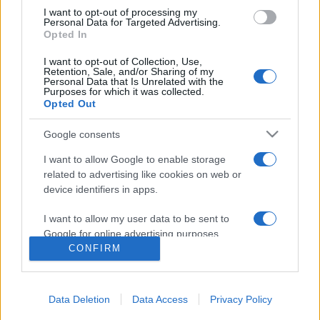
I want to opt-out of processing my
Personal Data for Targeted Advertising.
A programot mindkét helyszínen Szent Iván-éji tűzugrás,
Opted In
tűzzsonglőr-bemutató zárja.
I want to opt-out of Collection, Use,
Retention, Sale, and/or Sharing of my
Personal Data that Is Unrelated with the
Purposes for which it was collected.
Opted Out
PROGRAM
Google consents
I want to allow Google to enable storage
MEGOSZTÁS
related to advertising like cookies on web or
device identifiers in apps.
I want to allow my user data to be sent to
Google for online advertising purposes.
CONFIRM
I want to allow Google to send me
personalized advertising.
Data Deletion
Data Access
Privacy Policy
I want to allow Google to enable storage