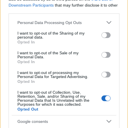
Downstream Participants
that may further disclose it to other
nagyon hosszú és nem érez vele szagokat, ezért a
third parties.
szobororrokkal szagoltat maga helyett ? tette hozzá.
Please note that this website/app uses one or more Google
Personal Data Processing Opt Outs
services and may gather and store information including but
"Átérezve a szoborlány szomorúságát, elkezdtem utánajárni,
not limited to your visit or usage behaviour. You may click to
I want to opt-out of the Sharing of my
personal data.
hogyan kaphatná vissza az orrát: segített a XIII. kerületi
grant or deny consent to Google and its third-party tags to
Opted In
use your data for below specified purposes in below Google
helytörténeti gyűjtemény és végül a Budapesti Történeti
consent section.
I want to opt-out of the Sale of my
Múzeum adott engedélyt a megvalósításra,
Soós László
Personal Data.
Opted In
restaurátor pedig ingyen elkészítette a szobor orrát" ?
mondta, hozzátéve, hogy mesébe illő történetről van szó: az
I want to opt-out of processing my
Personal Data for Targeted Advertising.
egész csupán egy kis jóindulatba és odaadásba került.
Opted In
I want to opt-out of Collection, Use,
A Radnóti Miklós utca és a Pozsonyi út sarkán, a Herman
Retention, Sale, and/or Sharing of my
Personal Data that Is Unrelated with the
Ottó Általános Iskola előtt csütörtök délután 17 óra 30
Purposes for which it was collected.
Opted Out
perckor kezdődő könyvbemutatón
Nagy Ervin
színművész
olvas fel a kötetből, a szobororrot pedig
Török András
Google consents
művelődéstörténész avatja fel. Az eseményen a szobor