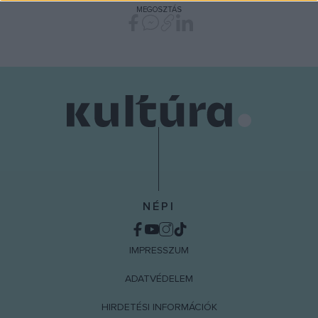
MEGOSZTÁS
functionality and fraud prevention, and other
user protection.
NÉPI
IMPRESSZUM
ADATVÉDELEM
HIRDETÉSI INFORMÁCIÓK