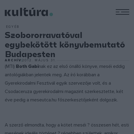
M
EGYÉB
Szobororravatóval
egybekötött könyvbemutató
Budapesten
ARCHÍV
2012. MÁJUS 31.
(MTI)
Both Gabi
nak ez az első önálló könyve, meséi eddig
antológiákban jelentek meg. Az író korábban a
Gyerekirodalmi Fesztivál egyik szervezője volt, és a
Csodaceruza gyerekirodalmi magazint szerkesztette, két
éve pedig a meseutca.hu főszerkesztőjeként dolgozik.
A szerző elmondta, hogy a kötet meséi ? összesen hét, esti
mesének ideális történet ? régebben születtek, amikor