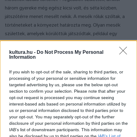
három gyereke még egész kicsi volt, és séta közben,
játszótérre menet mesélt nekik. A mesék róluk szóltak, a
történeteket a környezet határozta meg. Olyan mesék
születtek, amelyek körülöttük játszódtak, például egy
elveszett kutyáról, egy fél pár cipőről vagy az iskola előtti
szoborról, amelyiknek nem volt orra ? sorolta.
kultura.hu -
Do Not Process My Personal
Information
"A Judit nevű kőszobrot, Kárpáti Anna alkotását, 1962-ben
If you wish to opt-out of the sale, sharing to third parties, or
avatták fel. Amióta mi az Újlipótvárosban lakunk, le volt
processing of your personal or sensitive information for
törve a szobor orra, a gyerekeket nagyon izgatta a kérdés,
targeted advertising by us, please use the below opt-out
section to confirm your selection. Please note that after your
hogy mi történhetett vele. Az egész mesélés
opt-out request is processed you may continue seeing
tulajdonképpen ebből indult ki: az elveszett orr
interest-based ads based on personal information utilized by
történetének ezer különböző változata született meg,
us or personal information disclosed to third parties prior to
your opt-out. You may separately opt-out of the further
mindig más és más mese" ? mondta. A most megjelent
disclosure of your personal information by third parties on the
változat szerint a Morrgó nevű orrontó manó vitte el, aki
IAB’s list of downstream participants. This information may
azért lopkodja a környékbeli szobororrokat, mert a saját orra
also be disclosed by us to third parties on the
IAB’s List of