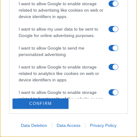
I want to allow Google to enable storage
egykori modellje is jelen lesz.
related to advertising like cookies on web or
device identifiers in apps.
A mese a könyvbemutatón valósággá válik. Mivel a
I want to allow my user data to be sent to
mesében mindig a gyerekek oldják meg a rejtélyeket, a
Google for online advertising purposes.
könyvbemutató végén kalandos nyomozáson vehetnek
I want to allow Google to send me
részt: a történetek helyszíneit felkeresve a szobor
personalized advertising.
"darabjait" kell megtalálniuk, mesebeli segítőkkel. A kaland a
I want to allow Google to enable storage
kötetet megjelentető Pagony Kiadó könyvesboltjában
related to analytics like cookies on web or
fejeződik be, ahol Both Gabi és
Maros Krisztina
dedikálja is
device identifiers in apps.
a mesekönyvet.
I want to allow Google to enable storage
related to functionality of the website or app.
CONFIRM
I want to allow Google to enable storage
related to personalization.
PROGRAM
Data Deletion
Data Access
Privacy Policy
I want to allow Google to enable storage
related to security, including authentication