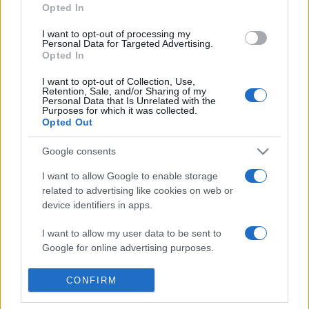
Hajdu Klára
, valamint
Szőke Nikoletta
.
Opted In
I want to opt-out of processing my
A családi biciklitúrákat 11, 22 és 55 kilométeres távokon
Personal Data for Targeted Advertising.
Opted In
rendezik meg szombaton és vasárnap, a három kilométeres
falubemutató gyalogtúra mellett egy 15 kilométerest is
I want to opt-out of Collection, Use,
Retention, Sale, and/or Sharing of my
indítanak. A helyben maradókat ügyességi, mese- és
Personal Data that Is Unrelated with the
Purposes for which it was collected.
táncudvar várja.
Opted Out
Google consents
I want to allow Google to enable storage
PROGRAM
related to advertising like cookies on web or
device identifiers in apps.
MEGOSZTÁS
I want to allow my user data to be sent to
Google for online advertising purposes.
I want to allow Google to send me
CONFIRM
personalized advertising.