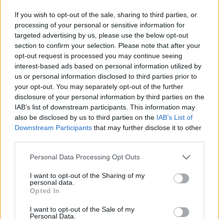
If you wish to opt-out of the sale, sharing to third parties, or
processing of your personal or sensitive information for
"Magunk között térképre felhelyező fesztiválnak hívjuk
targeted advertising by us, please use the below opt-out
Tündérvölgyet, mert hiába fekszik a község 35 kilométerre
section to confirm your selection. Please note that after your
a fővárostól, senki sem tud róla. Nem titkolt célja a
opt-out request is processed you may continue seeing
interest-based ads based on personal information utilized by
szervezést magára vállaló Csabdi-Vasztély Jövőjéért
us or personal information disclosed to third parties prior to
Egyesületnek, hogy megismertessük az emberekkel az
your opt-out. You may separately opt-out of the further
itteni csodálatos környezetet, amely turisztikailag teljesen
disclosure of your personal information by third parties on the
IAB’s list of downstream participants. This information may
kihasználatlan. Szeretnénk Csabdit a kedvelt turisztikai
also be disclosed by us to third parties on the
IAB’s List of
célpontok közé emelni" - hangsúlyozta.
Downstream Participants
that may further disclose it to other
third parties.
A programokkal elsősorban a világ- és népzenét kedvelő
Please note that this website/app uses one or more Google
Personal Data Processing Opt Outs
gyerekes családokat célozzák meg. Színpadra lép többek
services and may gather and store information including but
not limited to your visit or usage behaviour. You may click to
I want to opt-out of the Sharing of my
között a Kaláka együttes,
Gryllus Vilmos, Hajós András
, a
personal data.
grant or deny consent to Google and its third-party tags to
Opted In
Besh o droM, a CimbaliBand, a kárpátaljai Técsői Banda,
Dés
use your data for below specified purposes in below Google
László
és
Esterházy Péter
, az Etnofoun, a Mesetandem,
consent section.
I want to opt-out of the Sale of my
Personal Data.