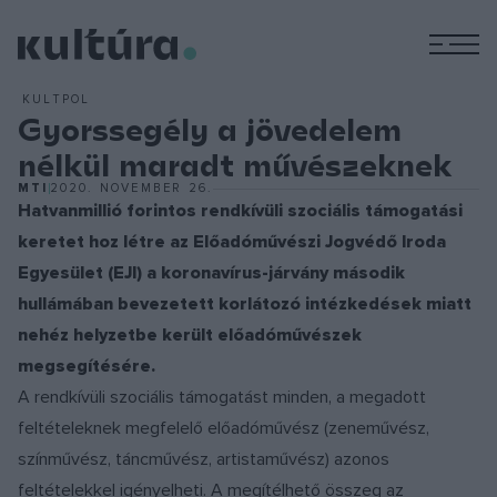
M
KULTPOL
Gyorssegély a jövedelem
nélkül maradt művészeknek
MTI
2020. NOVEMBER 26.
Hatvanmillió forintos rendkívüli szociális támogatási
keretet hoz létre az Előadóművészi Jogvédő Iroda
Egyesület (EJI) a koronavírus-járvány második
hullámában bevezetett korlátozó intézkedések miatt
nehéz helyzetbe került előadóművészek
megsegítésére.
A rendkívüli szociális támogatást minden, a megadott
feltételeknek megfelelő előadóművész (zeneművész,
színművész, táncművész, artistaművész) azonos
feltételekkel igényelheti. A megítélhető összeg az