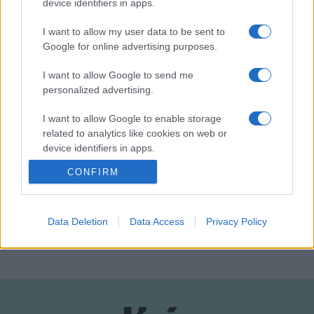
device identifiers in apps.
Tavasszal az EJI 90 millió forintos segélyezési keretet
I want to allow my user data to be sent to
állapított meg, amelyből áprilisban és májusban folyósított a
Google for online advertising purposes.
rászorultaknak.
I want to allow Google to send me
personalized advertising.
Nyitókép forrása: az EJI Facebook oldala
I want to allow Google to enable storage
related to analytics like cookies on web or
device identifiers in apps.
CONFIRM
I want to allow Google to enable storage
ELŐADÓMŰVÉSZI JOGVÉDŐ IRODA EGYESÜLET
TÁMOGATÁS
related to functionality of the website or app.
I want to allow Google to enable storage
Data Deletion
Data Access
Privacy Policy
MEGOSZTÁS
related to personalization.
I want to allow Google to enable storage
related to security, including authentication
functionality and fraud prevention, and other
user protection.