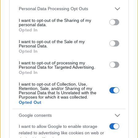
ismét jelentős jövedelemkiesést okoznak az
Please note that this website/app uses one or more Google
Personal Data Processing Opt Outs
services and may gather and store information including but
előadóművészeknek. „Jóllehet, a károk elhárítása
not limited to your visit or usage behaviour. You may click to
I want to opt-out of the Sharing of my
elsősorban állami kötelesség, azonban az egyesület ezúttal
personal data.
grant or deny consent to Google and its third-party tags to
Opted In
is feladatának tartja, hogy a tavaszi támogatáshoz
use your data for below specified purposes in below Google
consent section.
hasonlóan most is azonnal lépjen a rászoruló előadók
I want to opt-out of the Sale of my
Personal Data.
megsegítése érdekében” – írják, hozzátéve, hogy az EJI a
Opted In
bajba jutott előadókat saját forrásból segíti, amelynek
I want to opt-out of processing my
fedezetét a jogdíjak biztosítják.
Personal Data for Targeted Advertising.
Opted In
„Az EJI feladatának tekinti a hazai előadóművészek
I want to opt-out of Collection, Use,
Retention, Sale, and/or Sharing of my
egzisztenciális, jogi és szociális helyzetének javítását, így az
Personal Data that Is Unrelated with the
Purposes for which it was collected.
eddigi és további intézkedéseivel is mindent megtesz azért,
Opted Out
hogy a koronavírus-járvány okozta negatív
Google consents
következményeket enyhítse és segítséget nyújtson a
I want to allow Google to enable storage
bajban” – idézi a közlemény Gyimesi László, az EJI elnökét.
related to advertising like cookies on web or