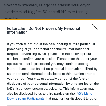
eltartottak számától, az egy háztartáson belüli egyéb
jövedelmektől függően 50 ezertől 140 ezer forintig
terjedhet.
kultura.hu -
Do Not Process My Personal
A kérelmeket kizárólag elektronikus úton, december 4-ig
Information
lehet benyújtani, azokról az egyesület gyorsított eljárással,
If you wish to opt-out of the sale, sharing to third parties, or
még karácsony előtt dönt.
processing of your personal or sensitive information for
targeted advertising by us, please use the below opt-out
Ha a benyújtott igények meghaladják a támogatás
section to confirm your selection. Please note that after your
opt-out request is processed you may continue seeing
rendelkezésre álló forrásait, előnyben részesülnek azok az
interest-based ads based on personal information utilized by
előadóművészek, akik a 2020 márciusában elrendelt
us or personal information disclosed to third parties prior to
veszélyhelyzet ideje alatt nem kaptak az EJI-től rendkívüli
your opt-out. You may separately opt-out of the further
disclosure of your personal information by third parties on the
szociális támogatást, illetve azok, akik magukon kívül más
IAB’s list of downstream participants. This information may
személyeket is eltartanak.
also be disclosed by us to third parties on the
IAB’s List of
Downstream Participants
that may further disclose it to other
third parties.
A járványhelyzet miatt országszerte betiltott rendezvények