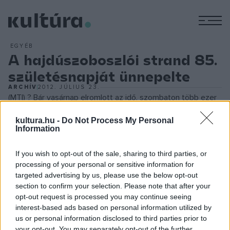
M
EGYÉB
A hajdúszoboszlói strand 85.
születésnapját ünnepelte
ARCHÍV
2012. JÚLIUS 23.
(MTI) ? Bár vasárnap elromlott az idő, szombaton több ezer
látogatója volt a nemzetközi hírű strandnak, közülük több
kultura.hu -
Do Not Process My Personal
százan vettek részt a születésnapi partin is ? tette hozzá
Information
Czeglédi Gyula
.
If you wish to opt-out of the sale, sharing to third parties, or
processing of your personal or sensitive information for
A Hajdúság szépe verseny 16 döntőse közül a 20 éves
targeted advertising by us, please use the below opt-out
debreceni
Székely Cintia
nyerte el a koronát,
section to confirm your selection. Please note that after your
opt-out request is processed you may continue seeing
udvarhölgyeivé a 16 éves
Tóth Daniellá
t és a 20 éves
interest-based ads based on personal information utilized by
Tatár Viktóriá
t választották. A Hungarospa Online
us or personal information disclosed to third parties prior to
szavazásának közönségdíjasa a 17 éves Hámori Fruzsina
your opt-out. You may separately opt-out of the further