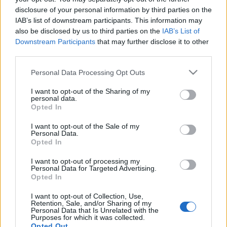
disclosure of your personal information by third parties on the
lett.
IAB’s list of downstream participants. This information may
also be disclosed by us to third parties on the
IAB’s List of
A születésnapi bulit
Geszti Péter
és zenekara, a Gringó
Downstream Participants
that may further disclose it to other
third parties.
Sztár műsora zárta Hajdúszoboszlón.
Please note that this website/app uses one or more Google
Personal Data Processing Opt Outs
services and may gather and store information including but
not limited to your visit or usage behaviour. You may click to
I want to opt-out of the Sharing of my
personal data.
grant or deny consent to Google and its third-party tags to
PROGRAM
Opted In
use your data for below specified purposes in below Google
consent section.
I want to opt-out of the Sale of my
MEGOSZTÁS
Personal Data.
Opted In
I want to opt-out of processing my
Personal Data for Targeted Advertising.
Opted In
I want to opt-out of Collection, Use,
Retention, Sale, and/or Sharing of my
Personal Data that Is Unrelated with the
Purposes for which it was collected.
Opted Out