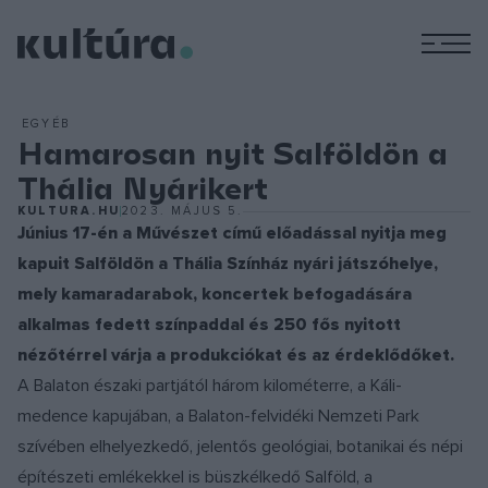
M
EGYÉB
Hamarosan nyit Salföldön a
Thália Nyárikert
KULTURA.HU
2023. MÁJUS 5.
Június 17-én a Művészet című előadással nyitja meg
kapuit Salföldön a Thália Színház nyári játszóhelye,
mely kamaradarabok, koncertek befogadására
alkalmas fedett színpaddal és 250 fős nyitott
nézőtérrel várja a produkciókat és az érdeklődőket.
A Balaton északi partjától három kilométerre, a Káli-
medence kapujában, a Balaton-felvidéki Nemzeti Park
szívében elhelyezkedő, jelentős geológiai, botanikai és népi
építészeti emlékekkel is büszkélkedő Salföld, a