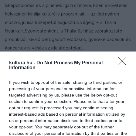
kikapcsolódás és a pihenés igazi színtere. Ezen a kivételes
helyszínen kínálja kulturális programjait – az idei nyáron
először, június közepétől augusztus végéig – a Thália
Nyárikert.Szombatonként, a Thália Színház szórakoztató
produkciói, kiváló befogadott elődások, gyerekelőadások és
koncertek is várják az idelátogatókat.
kultura.hu -
Do Not Process My Personal
Június 17-én, délelőtt, kiváló gyerekprogram a Csukás István
Information
legendás és kevésbé ismert meséiből készült előadás, a
Csukás-mese. Este pedig Yasmina Reza egyik legismertebb
If you wish to opt-out of the sale, sharing to third parties, or
processing of your personal or sensitive information for
remekműve, a
Művészet
veszi át a színpadot, rendezője
targeted advertising by us, please use the below opt-out
Béres Attila. Június 24-én, délelőtt ismét a gyerekeké a tér
section to confirm your selection. Please note that after your
– a színpadon a Boribon kötetek nyomán készült előadás, a
opt-out request is processed you may continue seeing
interest-based ads based on personal information utilized by
Boribon nyara
l, míg 19:30-tól a
Férfi és Nő 4X
című
us or personal information disclosed to third parties prior to
produkció lesz látható Rusznyák Gábor rendezésében.
your opt-out. You may separately opt-out of the further
disclosure of your personal information by third parties on the