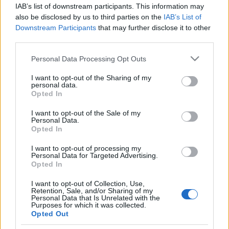
IAB’s list of downstream participants. This information may
Július 1-én Elek Ányos előadása, a
Bőröndmesék
also be disclosed by us to third parties on the
IAB’s List of
szórakoztatja majd a kicsiket és nagyobbakat, este pedig
Downstream Participants
that may further disclose it to other
jön Pindroch Csabával a
Segítség, megnősültem!
Július 8-án
third parties.
ismét a Csukás-mese nyitja a napot, hogy aztán egy frissen
Please note that this website/app uses one or more Google
Personal Data Processing Opt Outs
alakult zenekar, az Ónodi Eszter & The Open Pub vegye át a
services and may gather and store information including but
not limited to your visit or usage behaviour. You may click to
I want to opt-out of the Sharing of my
minőségi szórakoztatás stafétabotját – a koncert 20:30-
personal data.
grant or deny consent to Google and its third-party tags to
Opted In
kor kezdődik.
use your data for below specified purposes in below Google
consent section.
I want to opt-out of the Sale of my
Personal Data.
Július 15-én a délelőtti
János vitéz
t a
Telefondoktor
váltja
Opted In
Göttinger Pál előadásában. Július 22-én a Thália Nyárikertbe
I want to opt-out of processing my
érkezik az óvodásoknak és kisiskolásoknak szóló interaktív
Personal Data for Targeted Advertising.
Opted In
mese,
A kerek kő
, és később Udvaros Dorottya zenés
önálló estje. A hónapot 29-én, délelőtt a
Boribon nyaral
I want to opt-out of Collection, Use,
Retention, Sale, and/or Sharing of my
zárja, este pedig a
Miskolci gyökerek
, Aranyosi Péter és
Personal Data that Is Unrelated with the
Purposes for which it was collected.
Vida Péter közös szórakoztató estje kerül színre.
Opted Out