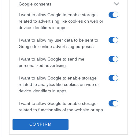
Google consents
Augusztus 12-én a gyerekprogram ismét a
Bőröndmesék
lesz, este pedig a Balaton Zenekar koncertje tölti be a teret.
I want to allow Google to enable storage
related to advertising like cookies on web or
Augusztus 19-én, délelőtt a
János vitéz
, este a
Tudod,
device identifiers in apps.
hogy nincs bocsánat
, Földes László Hobo József Attila
estje lesz látható. A programsorozatot augusztus 26-án
I want to allow my user data to be sent to
Google for online advertising purposes.
Martin McDonagh:
A nagy kézrablás
című fekete komédiája,
a Thália Télikert előadása zárja.
I want to allow Google to send me
personalized advertising.
Bővebb információ a Thália Színház
weboldalán.
I want to allow Google to enable storage
related to analytics like cookies on web or
Forrás és fotó: Thália Színház
device identifiers in apps.
I want to allow Google to enable storage
related to functionality of the website or app.
I want to allow Google to enable storage
CONFIRM
related to personalization.
BÉRES ATTILA
FÖLDES LÁSZLÓ HOBO
GÖTTINGER PÁL
HÍREK