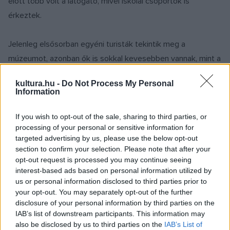
előtt több volt a látogató, mivel iskolai csoportok is
érkeztek.
Jelenleg elsősorban egyéni turisták tekintik meg a
múzeumot, azonban ők is sokkal kevesebben vannak, mint a
járvány előtt – mondta el Bartyzel. Beszámolt arról is, hogy
kultura.hu -
Do Not Process My Personal
nőtt a lengyel látogatók aránya, kevesebb a külföldi vendég.
Information
„Úgy látjuk, hogy erre elsősorban a Lengyelország
szomszédságában zajló háborútól való félelem van
If you wish to opt-out of the sale, sharing to third parties, or
processing of your personal or sensitive information for
hatással” – tette hozzá, utalva az ukrajnai helyzetre.
targeted advertising by us, please use the below opt-out
section to confirm your selection. Please note that after your
Az auschwitzi múzeum adatai szerint 2021-ben az
opt-out request is processed you may continue seeing
interest-based ads based on personal information utilized by
emlékhelyre több mint 563 ezren látogattak, ami valamivel
us or personal information disclosed to third parties prior to
magasabb volt a járvány első, 2020-as évében regisztrált
your opt-out. You may separately opt-out of the further
számnál (502 ezer látogató). A járvány kitörése előtt, 2019-
disclosure of your personal information by third parties on the
IAB’s list of downstream participants. This information may
ben, 2,32 millióan tekintették meg a volt haláltábor helyén
also be disclosed by us to third parties on the
IAB’s List of