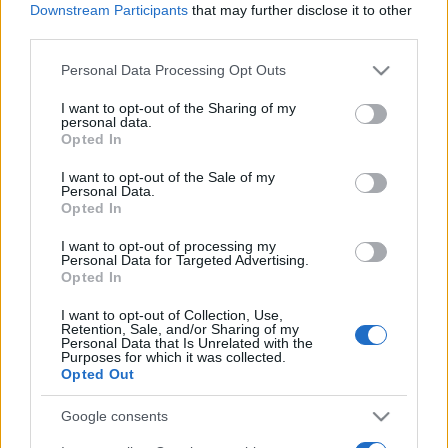
kialakított emlékmúzeumot. A külföldiek a járvány előtt a
Downstream Participants
that may further disclose it to other
látogatók 80 százalékát tették ki.
third parties.
Please note that this website/app uses one or more Google
Personal Data Processing Opt Outs
Az auschwitzi múzeumot 1947-ben alapították a volt
services and may gather and store information including but
not limited to your visit or usage behaviour. You may click to
I want to opt-out of the Sharing of my
foglyok kezdeményezésére. A náci Németország
personal data.
grant or deny consent to Google and its third-party tags to
Opted In
Lengyelországnak a Harmadik Birodalomhoz csatolt részén
use your data for below specified purposes in below Google
1940-ben, eredetileg lengyel foglyok számára létesítette az
consent section.
I want to opt-out of the Sale of my
Personal Data.
Auschwitz I. koncentrációs tábort. A szomszédos birkenaui
Opted In
láger két évvel később jött létre. Az auschwitzi
I want to opt-out of processing my
emlékmúzeum 1,3 millióra teszi a táborkomplexumban fogva
Personal Data for Targeted Advertising.
Opted In
tartottak számát, közülük 1,1 millió volt zsidó, de sok lengyel,
roma és szovjet hadifogoly is volt köztük. A haláltáborban
I want to opt-out of Collection, Use,
Retention, Sale, and/or Sharing of my
meggyilkolt, elpusztult emberek száma legkevesebb 1,1
Personal Data that Is Unrelated with the
Purposes for which it was collected.
millió volt. Az áldozatok között volt mintegy 960 ezer zsidó,
Opted Out
70-75 ezer lengyel, 21 ezer cigány, 15 ezer szovjet
Google consents
hadifogoly és 10-15 ezer más nemzetiségű személy.