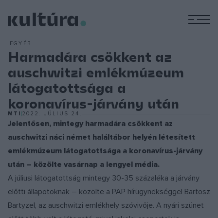
M
EGYÉB
Harmadára csökkent az
auschwitzi emlékmúzeum
látogatottsága a
koronavírus-járvány után
MTI
2022. JÚLIUS 24.
Jelentősen, mintegy harmadára csökkent az
auschwitzi náci német haláltábor helyén létesített
emlékmúzeum látogatottsága a koronavírus-járvány
után – közölte vasárnap a lengyel média.
A júliusi látogatottság mintegy 30-35 százaléka a járvány
előtti állapotoknak – közölte a PAP hírügynökséggel Bartosz
Bartyzel, az auschwitzi emlékhely szóvivője. A nyári szünet