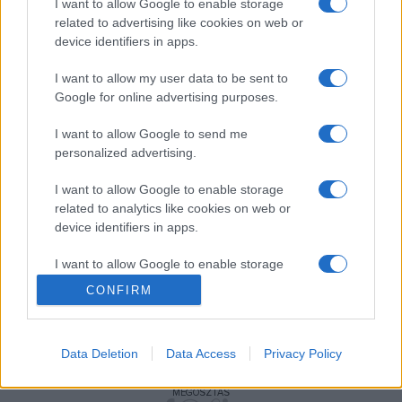
I want to allow Google to enable storage
related to advertising like cookies on web or
Auschwitzba 1944. május 15-től július 8-ig – kevesebb mint
device identifiers in apps.
két hónap alatt – csaknem 440 ezer magyarországi zsidót
deportáltak, ez lett a megsemmisítésük fő színhelye:
I want to allow my user data to be sent to
Google for online advertising purposes.
legtöbbjüket, az auschwitzi múzeum adatai szerint 325–
330 ezer embert érkezésük után azonnal gázkamrákban
I want to allow Google to send me
pusztították el, mintegy 25 ezer embert pedig a későbbi
personalized advertising.
szelekciók során öltek meg.
I want to allow Google to enable storage
related to analytics like cookies on web or
device identifiers in apps.
I want to allow Google to enable storage
related to functionality of the website or app.
CONFIRM
I want to allow Google to enable storage
related to personalization.
AUSCHWITZ
HÍREK
VILÁG
Data Deletion
Data Access
Privacy Policy
I want to allow Google to enable storage
related to security, including authentication
MEGOSZTÁS