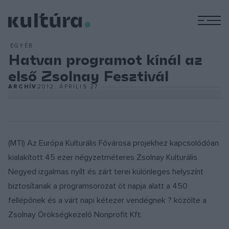
M
EGYÉB
Hatvan programot kínál az
első Zsolnay Fesztivál
ARCHÍV
2012. ÁPRILIS 27.
(MTI) Az Európa Kulturális Fővárosa projekhez kapcsolódóan
kialakított 45 ezer négyzetméteres Zsolnay Kulturális
Negyed izgalmas nyílt és zárt terei különleges helyszínt
biztosítanak a programsorozat öt napja alatt a 450
fellépőnek és a várt napi kétezer vendégnek ? közölte a
Zsolnay Örökségkezelő Nonprofit Kft.