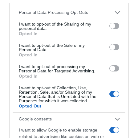
színházi előadásokig és a kiállításokig számos műfaj
third parties.
képviselteti magát.
Please note that this website/app uses one or more Google
Personal Data Processing Opt Outs
services and may gather and store information including but
not limited to your visit or usage behaviour. You may click to
I want to opt-out of the Sharing of my
A hagyományteremtő szándékkal megrendezett
personal data.
grant or deny consent to Google and its third-party tags to
Opted In
eseményen a Boban i Marko Markovic Orkestar, a portugál
use your data for below specified purposes in below Google
Madredeus és a francia Les Tambours du Bronx mellett
consent section.
I want to opt-out of the Sale of my
Personal Data.
koncertet ad
Lajkó Félix,
a Csík Zenekar,
Palya Bea
, az
Opted In
Amadinda Ütőegyüttes,
Takáts Eszter
és
Müller Péter
I want to opt-out of processing my
Sziámi
, a Kaláka,
Balázs Elemér
,
Rutkai Bori
és a Specko
Personal Data for Targeted Advertising.
Opted In
Jedno, a ColorStar és a Mandel-kvartett is.
I want to opt-out of Collection, Use,
Retention, Sale, and/or Sharing of my
Az 50 millió forintos költségvetésű fesztiválon számos
Personal Data that Is Unrelated with the
Purposes for which it was collected.
színházi előadás várja a közönséget: az 50 éves Bóbita
Opted Out
Bábszínház jubileumi programokkal készül és látható lesz a
Google consents
Vidnyánszky Attila
által rendezett
Szarvassá változott fiú
.
Színművészeti egyetemisták részvételével,
Hargitai Iván
I want to allow Google to enable storage
related to advertising like cookies on web or