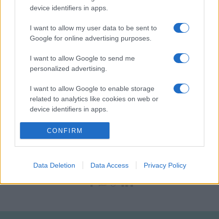
rendezésében mutatják be
Tasnádi István
Tranzit
című
device identifiers in apps.
darabját, a budapesti Katona József Színház pedig a
6+1
programmal érkezik Pécsre.
I want to allow my user data to be sent to
Google for online advertising purposes.
A fesztiválra utazóknak a MÁV-Start Zrt. ötvenszázalékos
I want to allow Google to send me
kedvezményt biztosít a teljes árú utazás árából. A
personalized advertising.
fesztiválról bővebben a
www.zsolnayfesztival.hu
internetes
I want to allow Google to enable storage
oldalon tájékozódhatnak az érdeklődők.
related to analytics like cookies on web or
device identifiers in apps.
I want to allow Google to enable storage
CONFIRM
related to functionality of the website or app.
PROGRAM
I want to allow Google to enable storage
Data Deletion
Data Access
Privacy Policy
related to personalization.
MEGOSZTÁS
I want to allow Google to enable storage
related to security, including authentication
functionality and fraud prevention, and other