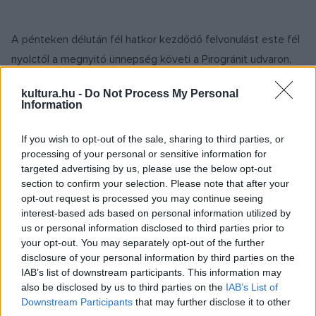
A pénteken délután fél hatkor kezdődő felvonulást este fél
nyolctól a megnyitó ünnepség követi a Pirogránit udvaron,
ennek keretében lesz
Lackfi János
és
Márta István
erre
kultura.hu -
Do Not Process My Personal
az alkalomra írt kórusművének ősbemutatója pécsi kórusok
Information
közreműködésével. Ezután a szerb Boban i Marko Markovic
Orkestar ad koncertet.
If you wish to opt-out of the sale, sharing to third parties, or
processing of your personal or sensitive information for
targeted advertising by us, please use the below opt-out
Márta István, a Zsolnay Örökségkezelő Nonprofit Kft.
section to confirm your selection. Please note that after your
ügyvezető igazgatója korábban elmondta: a kulturális
opt-out request is processed you may continue seeing
interest-based ads based on personal information utilized by
negyed kiváló adottságainak bemutatását célzó
us or personal information disclosed to third parties prior to
összművészeti fesztivál programjai között a gyerekeknek, a
your opt-out. You may separately opt-out of the further
fiataloknak és az idősebbeknek szóló események egyaránt
disclosure of your personal information by third parties on the
IAB’s list of downstream participants. This information may
szerepelnek. A komolyzenei hangversenyektől kezdve a
also be disclosed by us to third parties on the
IAB’s List of
jazz, népzenei és elektronikus zenei koncerteken át a
Downstream Participants
that may further disclose it to other