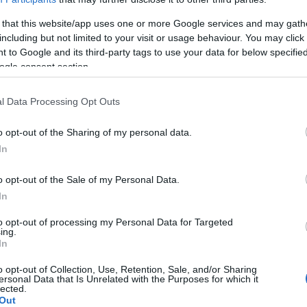
tavaszán az az ősnyomtatvány-kolligátum, amit Velencében nyomta
 that this website/app uses one or more Google services and may gath
nt a budai ferencesek őrizték az 1950-es évekig. Tertullianus k
including but not limited to your visit or usage behaviour. You may click 
 to Google and its third-party tags to use your data for below specifi
ölcseletet támogató írása ezt követően került az Országos Széc
ogle consent section.
 Könyvtárába, csakhogy ez valamiért nem történt meg. A könyv ek
tizeden át várakozott a trezorban arra, hogy megtalálják. A nemze
l Data Processing Opt Outs
vtárának az elrejtett kincseket.
o opt-out of the Sharing of my personal data.
In
o opt-out of the Sale of my Personal Data.
In
to opt-out of processing my Personal Data for Targeted
ing.
In
o opt-out of Collection, Use, Retention, Sale, and/or Sharing
ersonal Data that Is Unrelated with the Purposes for which it
lected.
Out