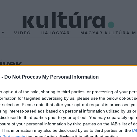
T
VIDEÓ
HAJÓGYÁR
MAGYAR KULTÚRA M
űvek
 Kázmér birtokába Mikes Kelemen
Levelek Törökországból
című í
 -
Do Not Process My Personal Information
zött. Úgy tudni, a könyvet a tűz elől menekítették ki, így jutot
to opt-out of the sale, sharing to third parties, or processing of your per
asszal viszont azzal kereste meg a helyi Lions Klubot, hogy segít
formation for targeted advertising by us, please use the below opt-out s
 Koleszár Péter, a Lions Clubok Magyarországi Szövetségének k
r selection. Please note that after your opt-out request is processed y
lta, hogy hazaszállítja a kötetet. A kiadványt június 11-én fogadj
eing interest-based ads based on personal information utilized by us or
disclosed to third parties prior to your opt-out. You may separately opt-
losure of your personal information by third parties on the IAB’s list of
. This information may also be disclosed by us to third parties on the
IA
Participants
that may further disclose it to other third parties.