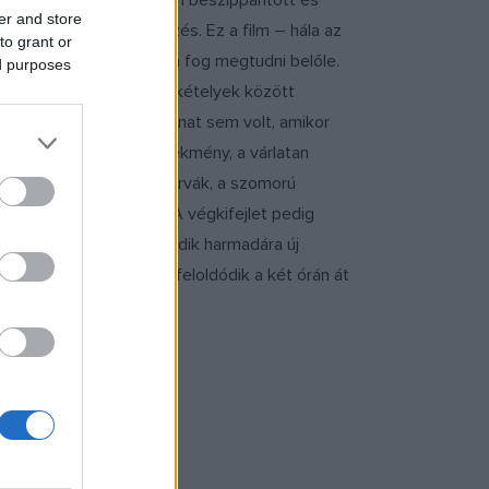
perce ülnék bent. Teljesen beszippantott és
er and store
zt is, mi lesz a befejezés. Ez a film – hála az
to grant or
ye el nekem – semmit nem fog megtudni belőle.
ed purposes
. Az utolsó pillanatig kételyek között
ámomra egy olyan pillanat sem volt, amikor
ezett a fordulatos cselekmény, a várlatan
 vagy indokolatlanul durvák, a szomorú
 magam, akár többször! A végkifejlet pedig
 minden, majd a film második harmadára új
z. A film végére pedig feloldódik a két órán át