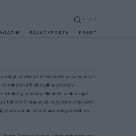
SHOP
AGAZIN
PALACKPOSTA
POKET
 törvényt, amelynek értelmében a családoknak
 és mindenkitől elveszik a többedik
 a külvilág számára. Mindenki csak a saját
ket felnevelő nagyapjuk, hogy megvédje őket.
 úgy határoznak: mindenáron megkeresik és