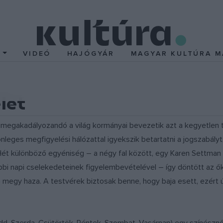
T
VIDEÓ
HAJÓGYÁR
MAGYAR KULTÚRA M
let
t megakadályozandó a világ kormányai bevezetik azt a kegyetlen
leges megfigyelési hálózattal igyekszik betartatni a jogszabályt,
ét különböző egyéniség – a négy fal között, egy Karen Settman –
bbi napi cselekedeteinek figyelembevételével – így döntött az ő
 megy haza. A testvérek biztosak benne, hogy baja esett, ezért