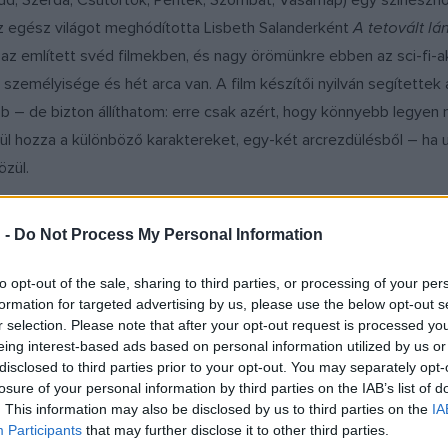
edd, Szerda, Csütörtök, Péntek, Szombat, Vasárnap) egy színészn
z egész világot meghódította Lisbeth Salanderként
A tetovált lá
tt az említett svéd filmekben, és nagy örömünkre ebben az sci-fi
személyisége és hét arca van. A film készítői nyilván segítettek
ább – de bizton állíthatom: erre csak azért, hogy könnyebb legye
hozza a különböző karaktereket, egy-két arcrezdülésből – ha ugy
özül.
yanezt: a magát Istennek képzelő, elnöknek készülő Nicolette C
 -
Do Not Process My Personal Information
-jelölést). Bár meg kell hagyni, korántsem kapott akkora teret, 
de Frászként adta az utasításokat a jövő kegyetlen valóságában.
to opt-out of the sale, sharing to third parties, or processing of your per
formation for targeted advertising by us, please use the below opt-out s
r selection. Please note that after your opt-out request is processed y
n (Palackposta) alakításáról is, ám ők olyan rövid ideig szerepelt
eing interest-based ads based on personal information utilized by us or
em lehet róluk alkotni. Korrektek voltak, körülbelül ennyi. Azon v
disclosed to third parties prior to your opt-out. You may separately opt-
losure of your personal information by third parties on the IAB’s list of
atikus a rendező? Vagy talán kellett a pénz? (Nem, utóbbi nem?)
. This information may also be disclosed by us to third parties on the
IA
Participants
that may further disclose it to other third parties.