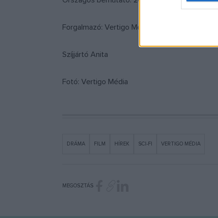
Országos bemutató: 2017. november 23.
Forgalmazó: Vertigo Média
Szíjjártó Anita
Fotó: Vertigo Média
DRÁMA
FILM
HÍREK
SCI-FI
VERTIGO MÉDIA
MEGOSZTÁS