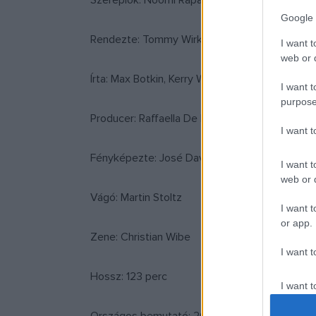
Szereplők: Noomi Rapace, Glenn Close, Willem
Google 
Rendezte: Tommy Wirkola
I want t
web or d
Írta: Max Botkin, Kerry Williamson
I want t
purpose
Producer: Raffaella De Laurentiis, Fabrice Gian
I want 
Fényképezte: José David Montero
I want t
web or d
Vágó: Martin Stoltz
I want t
or app.
Zene: Christian Wibe
I want t
Hossz: 123 perc
I want t
authenti