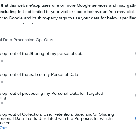
kaptam magam, hogy eltelt két óra, de olyan volt, mintha csak tíz 
 that this website/app uses one or more Google services and may gath
 amelyeknél már a trailerükből tudom, mire számíthatok, vagy akár a
including but not limited to your visit or usage behaviour. You may click 
 megnézheti az előzetest, aki utálja a spoilereket, mert – higg
 to Google and its third-party tags to use your data for below specifi
ogle consent section.
nézem meg, mert úgyis tudom, hogy végződik”. Hát itt biztos nem
ltség végig fennmarad. Csak a magam nevében beszélhetek, de sz
l Data Processing Opt Outs
 elfelejtettem. Lebilincselt Noomi Rapace játéka, a székhez szög
y lankadjon a figyelmem. Az akciójelenetek nem lettek giccsesek
o opt-out of the Sharing of my personal data.
dítóak – nem gondoltam volna, hogy egy sci-fin is el tudom sírni
In
ban azt hiszed, tudod, mi fog történni, ám jön egy jelent és borul
o opt-out of the Sale of my Personal Data.
 lesz. De bumm: ott a következő fordulat, és ismét újratervezhets
In
 magadban: nincs minden veszve.
to opt-out of processing my Personal Data for Targeted
ing.
In
o opt-out of Collection, Use, Retention, Sale, and/or Sharing
ersonal Data that Is Unrelated with the Purposes for which it
ed to Monday
)
lected.
Out