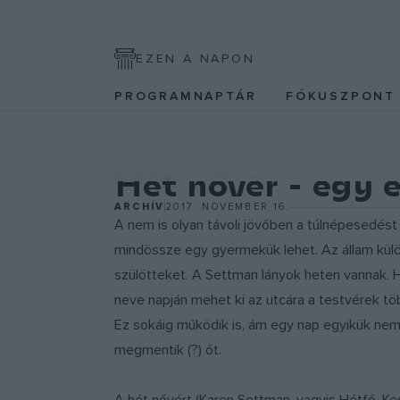
EZEN A NAPON
PROGRAMNAPTÁR
FÓKUSZPON
EGYÉB
Hét nővér - egy é
ARCHÍV
2017. NOVEMBER 16.
A nem is olyan távoli jövőben a túlnépesedés
mindössze egy gyermekük lehet. Az állam külön
szülötteket. A Settman lányok heten vannak. H
neve napján mehet ki az utcára a testvérek tö
Ez sokáig működik is, ám egy nap egyikük nem
megmentik (?) őt.