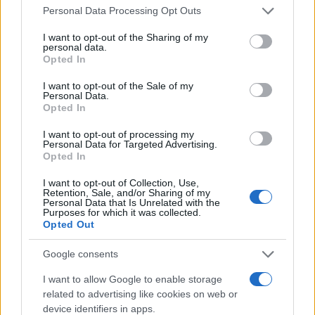
Önként kihívott testvér-végüket?
Please note that this website/app uses one or more Google
Personal Data Processing Opt Outs
services and may gather and store information including but
not limited to your visit or usage behaviour. You may click to
I want to opt-out of the Sharing of my
A csillagásztól Csehszlovákiában
personal data.
grant or deny consent to Google and its third-party tags to
Opted In
Szeretném ma este megkérdeni:
use your data for below specified purposes in below Google
A földrengésből elég volt-e már?
consent section.
I want to opt-out of the Sale of my
Personal Data.
S mit mondanak a csillagok neki?
Opted In
I want to opt-out of processing my
Az akkori fesztelen cimborákból
Personal Data for Targeted Advertising.
Opted In
Barátom mostanig csak egy maradt,
Ha bírnám, járnám vele még ma is
I want to opt-out of Collection, Use,
Retention, Sale, and/or Sharing of my
Szerelmünket: a nagy havasokat.
Personal Data that Is Unrelated with the
Purposes for which it was collected.
Opted Out
Az élők közül azóta nehány
Google consents
Életem ködvilágán átsuhant,
Húsz év után éppen ma kellene
I want to allow Google to enable storage
related to advertising like cookies on web or
Találkoznunk: kiket nem rejt a hant.
device identifiers in apps.