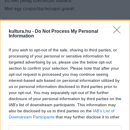
Az élet pedig szerteszét dobálta,
Mint egy csoportba lecsapó granát.
Két szomszédomra hull tekintetem:
kultura.hu -
Do Not Process My Personal
Egyik, gondolom, mezőségi pap, –
Information
A másik néma kertész, muszka síkon
Porával éltet vadvirágokat.
If you wish to opt-out of the sale, sharing to third parties, or
processing of your personal or sensitive information for
targeted advertising by us, please use the below opt-out
Sápadt homlok a jobb sarokba fenn,
section to confirm your selection. Please note that after your
Kemény tornász, mindenkit letepert, -
opt-out request is processed you may continue seeing
interest-based ads based on personal information utilized by
S már akkor intett neki messziről
us or personal information disclosed to third parties prior to
A temetőnél is szomorúbb kert.
your opt-out. You may separately opt-out of the further
disclosure of your personal information by third parties on the
IAB’s list of downstream participants. This information may
Alul a két utolsó szörnyű sorstárs
also be disclosed by us to third parties on the
IAB’s List of
Egymás mellé hogy is kerülhetett?
Downstream Participants
that may further disclose it to other
A fotografus megálmodta tán
third parties.