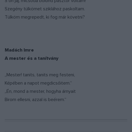
S óh jaj, micsoda bolond pásztor voltam!
Szegény tülkömet sziklához paskoltam.
Tülköm megrepedt, ki fog már követni?
Madách Imre
A mester és a tanítvány
„Mester! tanits, tanits meg festeni,
Képében a napot megdicsőitem.”
„Én, mond a mester, hogyha árnyait
Birom ellesni, azzal is beérem.”