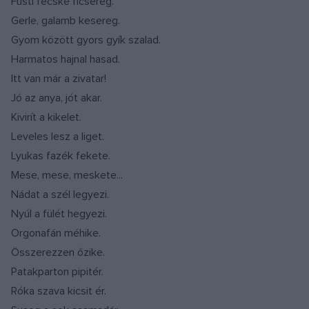
Füsti fecske ficsereg.
Gerle, galamb kesereg.
Gyom között gyors gyík szalad.
Harmatos hajnal hasad.
Itt van már a zivatar!
Jó az anya, jót akar.
Kivirít a kikelet.
Leveles lesz a liget.
Lyukas fazék fekete.
Mese, mese, meskete...
Nádat a szél legyezi.
Nyúl a fülét hegyezi.
Orgonafán méhike.
Összerezzen őzike.
Patakparton pipitér.
Róka szava kicsit ér.