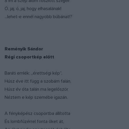
S im a szép álom foszlott széjjel!
Ó, jaj, ó, jaj, hogy elhasalának!
...lehet-e ennél nagyobb búbánat!?
Reményik Sándor
Régi csoportkép előtt
Baráti emlék: „érettségi kép”,
Húsz éve itt függ a szobám falán,
Húsz év óta talán ma legelőször
Néztem e kép szemébe igazán.
A fényképész csoportba állította
És lombfűzérrel fonta őket át,