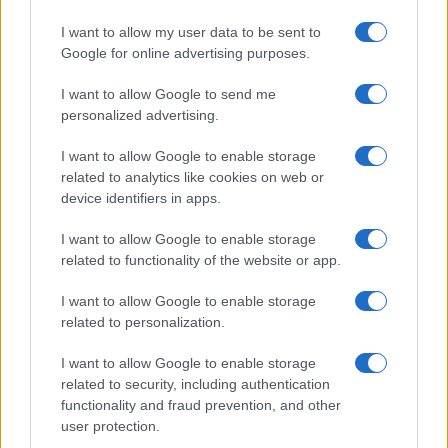
Ma kellene összesereglenünk
I want to allow my user data to be sent to
Google for online advertising purposes.
Vezetőnk, a nagy „Tanító” körül,
Kinek vetéséből egy kis magot
I want to allow Google to send me
A lelki roncs is őriz örökül.
personalized advertising.
I want to allow Google to enable storage
Ma kellene összesereglenünk,
related to analytics like cookies on web or
S vajjon van kettő, ki találkozik?
device identifiers in apps.
Vérbefúlt az első decennium
I want to allow Google to enable storage
És fáradtságba fúl a második.
related to functionality of the website or app.
I want to allow Google to enable storage
Akik élnek, ó, hány határon át
related to personalization.
Kellene árkon-bokron futniok,
I want to allow Google to enable storage
Hogy köszöntsék a kút mellett a fűzfát
related to security, including authentication
S templom tövén a kollégiumot.
functionality and fraud prevention, and other
user protection.