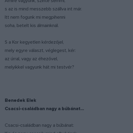
Amire vágyunk, szinte semmi,
s az is mind messzebb szállva int már.
Itt nem fogunk mi megpihenni
soha, betelt kis álmainknál.
S a Kor kegyetlen kérdezőjel,
mely egyre választ, véglegest, kér:
az úrral, vagy az éhezővel,
melyikkel vagyunk hát mi testvér?
Benedek Elek
Csacsi-családban nagy a búbánat...
Csacsi-családban nagy a búbánat: