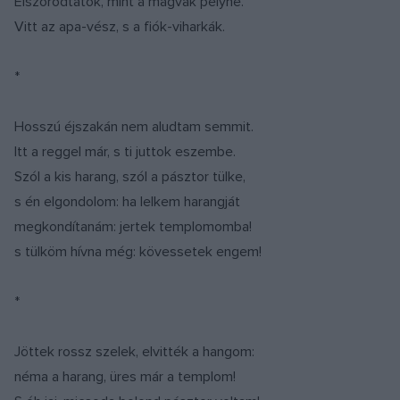
Elszóródtatok, mint a magvak pelyhe.
Vitt az apa-vész, s a fiók-viharkák.
*
Hosszú éjszakán nem aludtam semmit.
Itt a reggel már, s ti juttok eszembe.
Szól a kis harang, szól a pásztor tülke,
s én elgondolom: ha lelkem harangját
megkondítanám: jertek templomomba!
s tülköm hívna még: kövessetek engem!
*
Jöttek rossz szelek, elvitték a hangom:
néma a harang, üres már a templom!