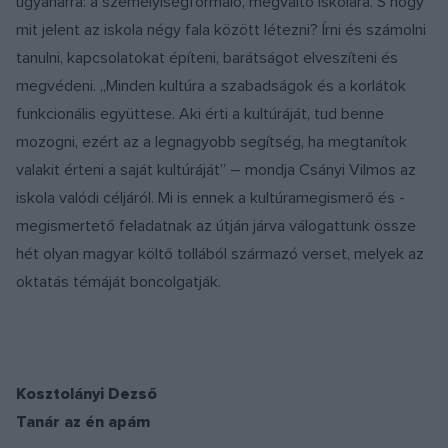
ugyanarra: a személyiségformáló, megváltó iskolára. S hogy
mit jelent az iskola négy fala között létezni? Írni és számolni
tanulni, kapcsolatokat építeni, barátságot elveszíteni és
megvédeni. „Minden kultúra a szabadságok és a korlátok
funkcionális együttese. Aki érti a kultúráját, tud benne
mozogni, ezért az a legnagyobb segítség, ha megtanítok
valakit érteni a saját kultúráját” – mondja Csányi Vilmos az
iskola valódi céljáról. Mi is ennek a kultúramegismerő és -
megismertető feladatnak az útján járva válogattunk össze
hét olyan magyar költő tollából származó verset, melyek az
oktatás témáját boncolgatják.
Kosztolányi Dezső
Tanár az én apám