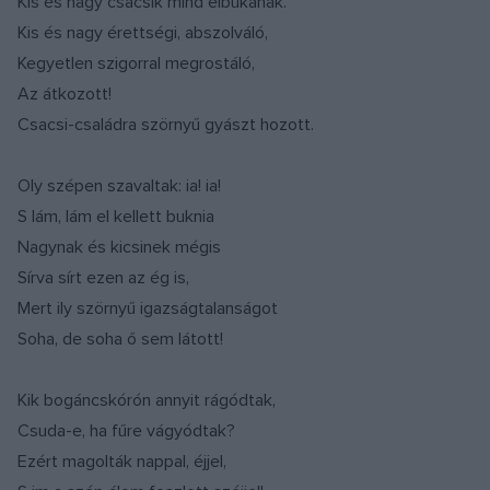
Kis és nagy csacsik mind elbukának.
Kis és nagy érettségi, abszolváló,
Kegyetlen szigorral megrostáló,
Az átkozott!
Csacsi-családra szörnyű gyászt hozott.
Oly szépen szavaltak: ia! ia!
S lám, lám el kellett buknia
Nagynak és kicsinek mégis
Sírva sírt ezen az ég is,
Mert ily szörnyű igazságtalanságot
Soha, de soha ő sem látott!
Kik bogáncskórón annyit rágódtak,
Csuda-e, ha fűre vágyódtak?
Ezért magolták nappal, éjjel,