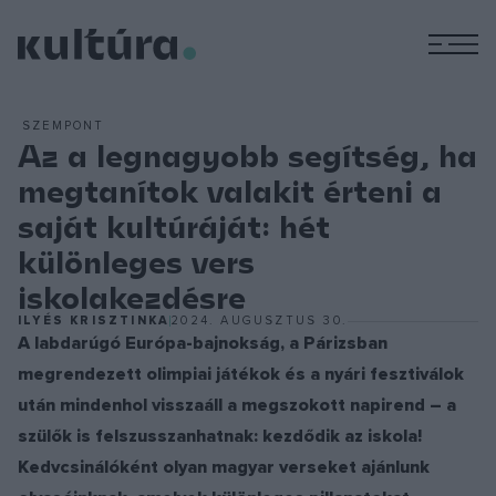
M
SZEMPONT
Az a legnagyobb segítség, ha
megtanítok valakit érteni a
saját kultúráját: hét
különleges vers
iskolakezdésre
ILYÉS KRISZTINKA
2024. AUGUSZTUS 30.
A labdarúgó Európa-bajnokság, a Párizsban
megrendezett olimpiai játékok és a nyári fesztiválok
után mindenhol visszaáll a megszokott napirend – a
szülők is felszusszanhatnak: kezdődik az iskola!
Kedvcsinálóként olyan magyar verseket ajánlunk