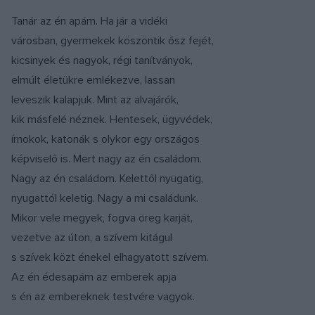
Tanár az én apám. Ha jár a vidéki
városban, gyermekek köszöntik ősz fejét,
kicsinyek és nagyok, régi tanítványok,
elmúlt életükre emlékezve, lassan
leveszik kalapjuk. Mint az alvajárók,
kik másfelé néznek. Hentesek, ügyvédek,
írnokok, katonák s olykor egy országos
képviselő is. Mert nagy az én családom.
Nagy az én családom. Kelettől nyugatig,
nyugattól keletig. Nagy a mi családunk.
Mikor vele megyek, fogva öreg karját,
vezetve az úton, a szívem kitágul
s szívek közt énekel elhagyatott szívem.
Az én édesapám az emberek apja
s én az embereknek testvére vagyok.