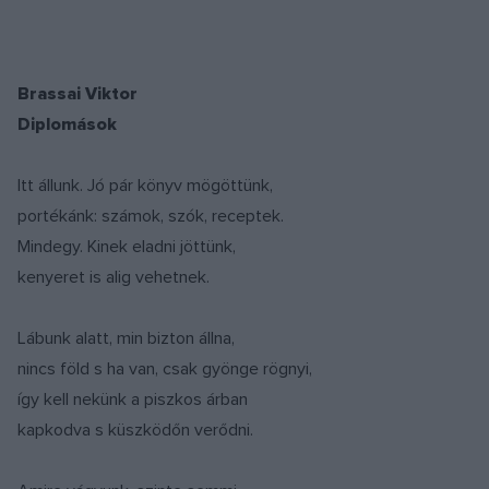
Brassai Viktor
Diplomások
Itt állunk. Jó pár könyv mögöttünk,
portékánk: számok, szók, receptek.
Mindegy. Kinek eladni jöttünk,
kenyeret is alig vehetnek.
Lábunk alatt, min bizton állna,
nincs föld s ha van, csak gyönge rögnyi,
így kell nekünk a piszkos árban
kapkodva s küszködőn verődni.