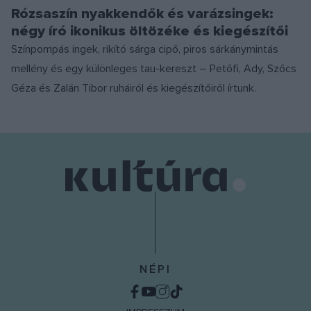
Rózsaszín nyakkendők és varázsingek:
négy író ikonikus öltözéke és kiegészítői
Színpompás ingek, rikító sárga cipő, piros sárkánymintás
mellény és egy különleges tau-kereszt – Petőfi, Ady, Szőcs
Géza és Zalán Tibor ruháiról és kiegészítőiről írtunk.
NÉPI