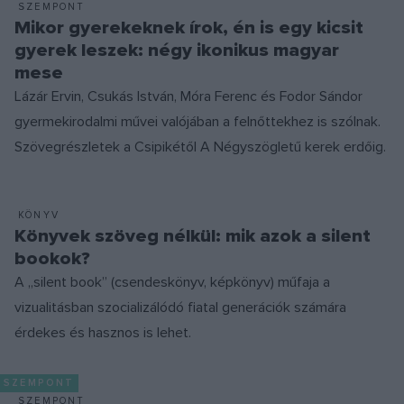
SZEMPONT
Mikor gyerekeknek írok, én is egy kicsit
gyerek leszek: négy ikonikus magyar
mese
Lázár Ervin, Csukás István, Móra Ferenc és Fodor Sándor
gyermekirodalmi művei valójában a felnőttekhez is szólnak.
Szövegrészletek a Csipikétől A Négyszögletű kerek erdőig.
KÖNYV
Könyvek szöveg nélkül: mik azok a silent
bookok?
A „silent book” (csendeskönyv, képkönyv) műfaja a
vizualitásban szocializálódó fiatal generációk számára
érdekes és hasznos is lehet.
SZEMPONT
SZEMPONT