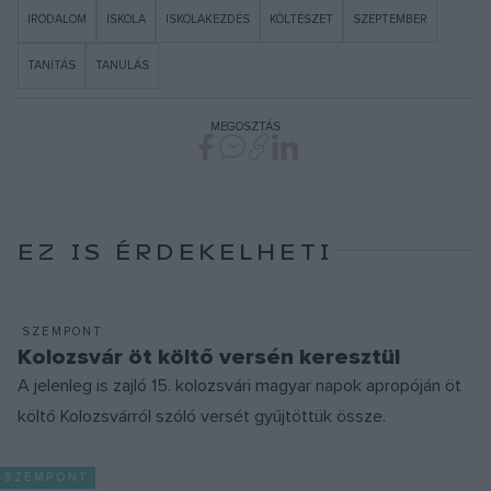
IRODALOM
ISKOLA
ISKOLAKEZDÉS
KÖLTÉSZET
SZEPTEMBER
TANÍTÁS
TANULÁS
MEGOSZTÁS
EZ IS ÉRDEKELHETI
SZEMPONT
Kolozsvár öt költő versén keresztül
A jelenleg is zajló 15. kolozsvári magyar napok apropóján öt
költő Kolozsvárról szóló versét gyűjtöttük össze.
SZEMPONT