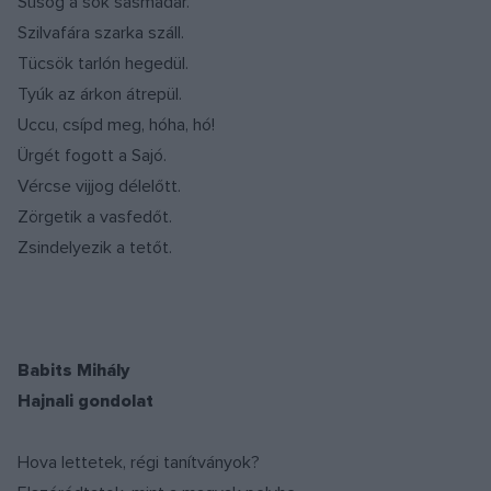
Susog a sok sasmadár.
Szilvafára szarka száll.
Tücsök tarlón hegedül.
Tyúk az árkon átrepül.
Uccu, csípd meg, hóha, hó!
Ürgét fogott a Sajó.
Vércse vijjog délelőtt.
Zörgetik a vasfedőt.
Zsindelyezik a tetőt.
Babits Mihály
Hajnali gondolat
Hova lettetek, régi tanítványok?