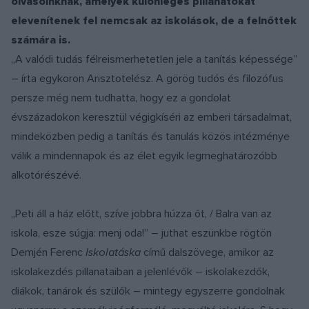
olvasóinknak, amelyek különleges pillanatokat
elevenítenek fel nemcsak az iskolások, de a felnőttek
számára is.
„A valódi tudás félreismerhetetlen jele a tanítás képessége”
– írta egykoron Arisztotelész. A görög tudós és filozófus
persze még nem tudhatta, hogy ez a gondolat
évszázadokon keresztül végigkíséri az emberi társadalmat,
mindeközben pedig a tanítás és tanulás közös intézménye
válik a mindennapok és az élet egyik legmeghatározóbb
alkotórészévé.
„Peti áll a ház előtt, szíve jobbra húzza őt, / Balra van az
iskola, esze súgja: menj oda!” – juthat eszünkbe rögtön
Demjén Ferenc
Iskolatáska
című dalszövege, amikor az
iskolakezdés pillanataiban a jelenlévők – iskolakezdők,
diákok, tanárok és szülők – mintegy egyszerre gondolnak