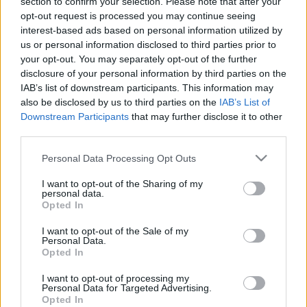
section to confirm your selection. Please note that after your
emlékezhet plakátslágereikre, a fiatalok pedig a színes
opt-out request is processed you may continue seeing
látvány élményén túl a bemutatott nyomtatványokon és
interest-based ads based on personal information utilized by
us or personal information disclosed to third parties prior to
terveken keresztül nyernek bepillantást az 1930-as évek és
your opt-out. You may separately opt-out of the further
az 1950-1960-as évek világába.
disclosure of your personal information by third parties on the
IAB’s list of downstream participants. This information may
also be disclosed by us to third parties on the
IAB’s List of
Downstream Participants
that may further disclose it to other
third parties.
Please note that this website/app uses one or more Google
Personal Data Processing Opt Outs
services and may gather and store information including but
not limited to your visit or usage behaviour. You may click to
I want to opt-out of the Sharing of my
personal data.
grant or deny consent to Google and its third-party tags to
Opted In
use your data for below specified purposes in below Google
consent section.
I want to opt-out of the Sale of my
Personal Data.
Opted In
A kiállítás a Magyar Nemzeti Galéria plakátgyűjteményének
I want to opt-out of processing my
Personal Data for Targeted Advertising.
gyarapítási módjait, elképzeléseit szemléltető és az új
Opted In