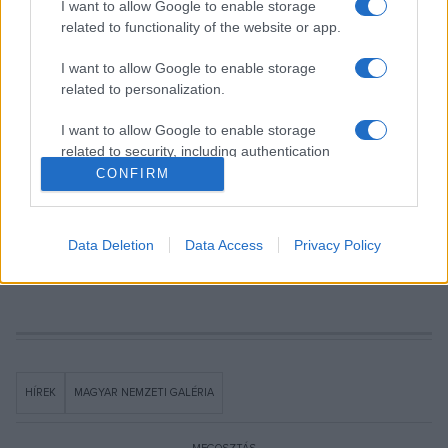
I want to allow Google to enable storage
stratégiájának az utolsó tíz évben történő változását is, a
related to functionality of the website or app.
gyűjtőkör tágítását a vizuális kultúra tárgyanyagának
szélesebb köre felé.
I want to allow Google to enable storage
related to personalization.
I want to allow Google to enable storage
A tárlatról készült galéria
ITT
tekinthető meg.
related to security, including authentication
functionality and fraud prevention, and other
CONFIRM
user protection.
Data Deletion
Data Access
Privacy Policy
Fotó: Csákvári Zsigmond
HÍREK
MAGYAR NEMZETI GALÉRIA