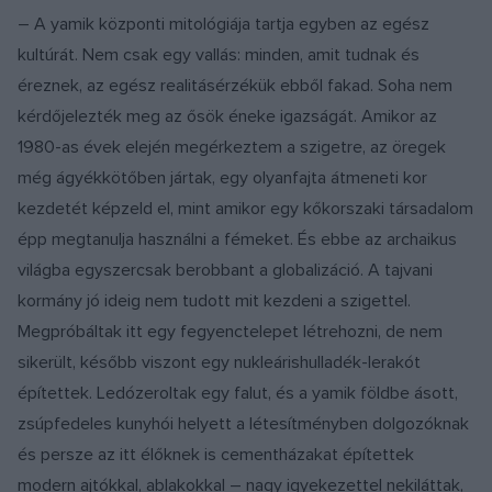
– A yamik központi mitológiája tartja egyben az egész
kultúrát. Nem csak egy vallás: minden, amit tudnak és
éreznek, az egész realitásérzékük ebből fakad. Soha nem
kérdőjelezték meg az ősök éneke igazságát. Amikor az
1980-as évek elején megérkeztem a szigetre, az öregek
még ágyékkötőben jártak, egy olyanfajta átmeneti kor
kezdetét képzeld el, mint amikor egy kőkorszaki társadalom
épp megtanulja használni a fémeket. És ebbe az archaikus
világba egyszercsak berobbant a globalizáció. A tajvani
kormány jó ideig nem tudott mit kezdeni a szigettel.
Megpróbáltak itt egy fegyenctelepet létrehozni, de nem
sikerült, később viszont egy nukleárishulladék-lerakót
építettek. Ledózeroltak egy falut, és a yamik földbe ásott,
zsúpfedeles kunyhói helyett a létesítményben dolgozóknak
és persze az itt élőknek is cementházakat építettek
modern ajtókkal, ablakokkal – nagy igyekezettel nekiláttak,