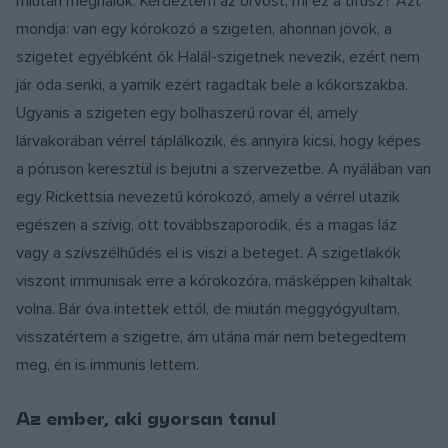
miután meghalok. Kérdeztem az orvost, mi ez a tífusz? Azt
mondja: van egy kórokozó a szigeten, ahonnan jövök, a
szigetet egyébként ők Halál-szigetnek nevezik, ezért nem
jár oda senki, a yamik ezért ragadtak bele a kőkorszakba.
Ugyanis a szigeten egy bolhaszerű rovar él, amely
lárvakorában vérrel táplálkozik, és annyira kicsi, hogy képes
a póruson keresztül is bejutni a szervezetbe. A nyálában van
egy Rickettsia nevezetű kórokozó, amely a vérrel utazik
egészen a szívig, ott továbbszaporodik, és a magas láz
vagy a szívszélhűdés el is viszi a beteget. A szigetlakók
viszont immunisak erre a kórokozóra, másképpen kihaltak
volna. Bár óva intettek ettől, de miután meggyógyultam,
visszatértem a szigetre, ám utána már nem betegedtem
meg, én is immunis lettem.
Az ember, aki gyorsan tanul