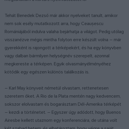
Tehát Benedek Dezső már akkor nyelveket tanult, amikor
nem sok esély mutatkozott arra, hogy Ceaușescu
Romániájából indulva valaha bejárhatja a világot. Pedig utólag
visszanézve mégis mintha folyton erre készült volna – már
gyerekként is rajongott a térképekért, és ha egy könyvben
vagy dalban bármilyen helységnév szerepelt, azonnal
megkereste a térképen. Egyik olvasmányélményéhez
kötődik egy egészen különös találkozás is.
– Karl May könyveit németül olvastam, rettenetesen
szeretem őket. A Rio de la Plata mentén nagy kedvencem,
sokszor elolvastam és bogarásztam Dél-Amerika térképét
– kezdi a történetet. – Egyszer úgy adódott, hogy Buenos
Airesbe kellett utaznom egy konferenciára, de utána volt
két szabad hetem, és elhatároztam, hogy végre a saját