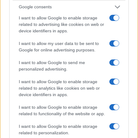
családtörténeteket és a tulajdonjogokat is.
Google consents
I want to allow Google to enable storage
A törzs tagjai között jóval kevesebb a nő, mint férfi, ezért
related to advertising like cookies on web or
szigorú törvények vonatkoznak a házasságokra is – a fiú
device identifiers in apps.
udvarol a lánynak, de csak akkor nyilvánítják őket
I want to allow my user data to be sent to
házasoknak, ha gyerekük születik. Súlyos tabu a
Google for online advertising purposes.
házasságtörés, halálbüntetés jár érte. De kioltani valaki
életét szintén tabu, tehát addig folytatódik a
I want to allow Google to send me
personalized advertising.
gyilkosságsorozat, amíg a gyilkos családjának utolsó férfi
tagját is megölik. A rajzolás, az emberábrázolás is tabu,
I want to allow Google to enable storage
különösen ahol gyerekek is laknak. A csónakokat díszítik
related to analytics like cookies on web or
device identifiers in apps.
különböző ábrákkal, ezek között van antropomorf is, de az
otthonaikban nincs semmiféle díszítés.
I want to allow Google to enable storage
related to functionality of the website or app.
De a legsúlyosabb tabu a halottakhoz kapcsolódik.
I want to allow Google to enable storage
related to personalization.