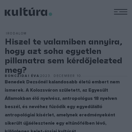
M
IRODALOM
Hiszel te valamiben annyira,
hogy azt soha egyetlen
pillanatra sem kérdőjelezted
meg?
BONCZIDAI ÉVA
2023. DECEMBER 10.
Benedek Dezsőnél kalandosabb életű embert nem
ismerek. A Kolozsváron született, az Egyesült
Államokban élő nyelvész, antropológus 18 nyelven
beszél, és nevéhez fűződik egy egyedülálló
antropológiai kísérlet, amelynek eredményeként
sikerült újjáélesztenie egy eltűnőfélben lévő,
különleges kelet-ázsiai kultúrát.