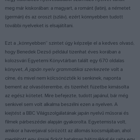
meg már kiskorában: a magyart, a románt (latin), a németet
(germán) és az oroszt (szláv), ezért könnyebben tudott
további nyelveket is elsajátítani.
Ezt a „könnyebben” szintet úgy képzelje el a kedves olvasó,
hogy Benedek Dezső például tizenhat éves korában a
kolozsvári Egyetemi Könyvtárban talált egy 670 oldalas
könyvet,
A japán nyelv grammatikai szerkezete
volt a
címe, és mivel nem kölcsönözték ki senkinek, naponta
bement az olvasóterembe, és tizenhét füzetbe kimásolta
az egész kötetet. Mire befejezte, tudott japánul, bár még
senkivel sem volt alkalma beszélni ezen a nyelven. A
kiejtést a BBC Világszolgálatának japán nyelvű műsorai és
filmek párbeszédei alapján gyakorolta. Egyetemista volt,
amikor a haverjaival sörözött az állomás kocsmájában, ahol
meglátott egy ázsiai fickót hatalmas hátizsákkal és rajta egy