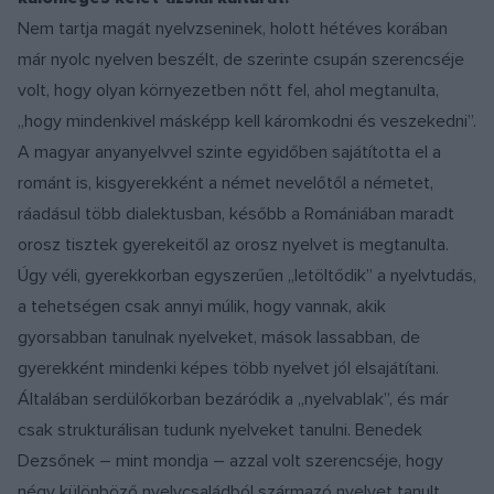
Nem tartja magát nyelvzseninek, holott hétéves korában
már nyolc nyelven beszélt, de szerinte csupán szerencséje
volt, hogy olyan környezetben nőtt fel, ahol megtanulta,
„hogy mindenkivel másképp kell káromkodni és veszekedni”.
A magyar anyanyelvvel szinte egyidőben sajátította el a
románt is, kisgyerekként a német nevelőtől a németet,
ráadásul több dialektusban, később a Romániában maradt
orosz tisztek gyerekeitől az orosz nyelvet is megtanulta.
Úgy véli, gyerekkorban egyszerűen „letöltődik” a nyelvtudás,
a tehetségen csak annyi múlik, hogy vannak, akik
gyorsabban tanulnak nyelveket, mások lassabban, de
gyerekként mindenki képes több nyelvet jól elsajátítani.
Általában serdülőkorban bezáródik a „nyelvablak”, és már
csak strukturálisan tudunk nyelveket tanulni. Benedek
Dezsőnek – mint mondja – azzal volt szerencséje, hogy
négy különböző nyelvcsaládból származó nyelvet tanult