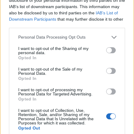
disclosure of your personal information by third parties on the
a gyerekeknek.
IAB’s list of downstream participants. This information may
also be disclosed by us to third parties on the
IAB’s List of
Ezeket a szabályokat Az ősök éneke foglalja össze – a
Downstream Participants
that may further disclose it to other
third parties.
yamik legfontosabb rítusa az, amikor az öregek skandálva
előadják ezt az éneket, amely a világ teremtésével
Please note that this website/app uses one or more Google
Personal Data Processing Opt Outs
services and may gather and store information including but
kezdődik, majd a falvak története, a leszármazási ágak,
not limited to your visit or usage behaviour. You may click to
I want to opt-out of the Sharing of my
azokon belül pedig családok története következik. Közben
personal data.
grant or deny consent to Google and its third-party tags to
Opted In
mindent részletesen elmond, mit hogyan kell csinálni, mit
use your data for below specified purposes in below Google
consent section.
szabad, mit nem szabad. És ezt mindenki feltétel nélkül
I want to opt-out of the Sale of my
Personal Data.
elhiszi és elfogadja, hogy csakis így lehet, így szabad élni.
Opted In
Ugyanis ha valaki megszegi a tabut, az előbb-utóbb
I want to opt-out of processing my
megbűnhődik, de akár az egész közösségre is bajt hozhat.
Personal Data for Targeted Advertising.
Opted In
Három és fél nap múlva azzal ér véget az ének, hogy ő, az
éneklő ott ül a csónakban és elmondja nekünk a családja
I want to opt-out of Collection, Use,
Retention, Sale, and/or Sharing of my
történetét. A hallgatóság pedig végig figyel, minden sort
Personal Data that Is Unrelated with the
Purposes for which it was collected.
megismétel, ezáltal tanulják meg a tabukat, a
Opted Out