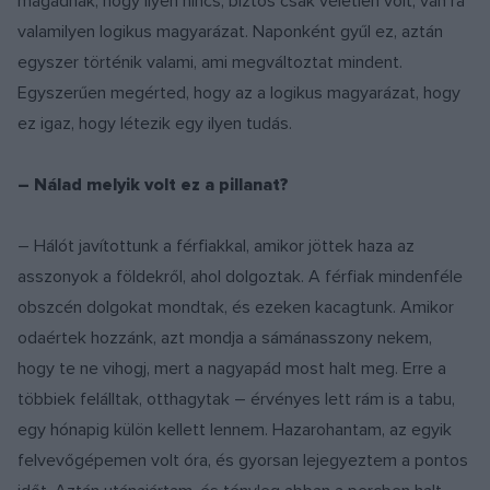
magadnak, hogy ilyen nincs, biztos csak véletlen volt, van rá
valamilyen logikus magyarázat. Naponként gyűl ez, aztán
egyszer történik valami, ami megváltoztat mindent.
Egyszerűen megérted, hogy az a logikus magyarázat, hogy
ez igaz, hogy létezik egy ilyen tudás.
– Nálad melyik volt ez a pillanat?
– Hálót javítottunk a férfiakkal, amikor jöttek haza az
asszonyok a földekről, ahol dolgoztak. A férfiak mindenféle
obszcén dolgokat mondtak, és ezeken kacagtunk. Amikor
odaértek hozzánk, azt mondja a sámánasszony nekem,
hogy te ne vihogj, mert a nagyapád most halt meg. Erre a
többiek felálltak, otthagytak – érvényes lett rám is a tabu,
egy hónapig külön kellett lennem. Hazarohantam, az egyik
felvevőgépemen volt óra, és gyorsan lejegyeztem a pontos