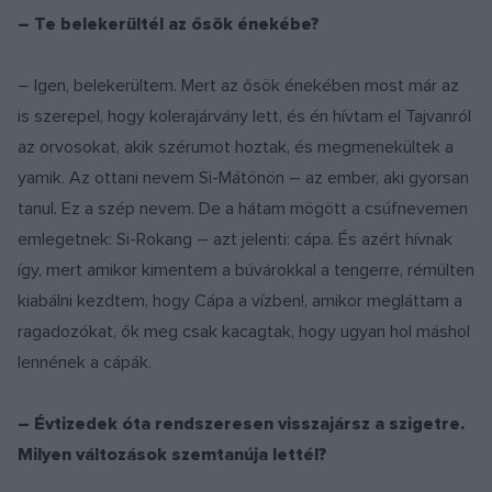
– Te belekerültél az ősök énekébe?
– Igen, belekerültem. Mert az ősök énekében most már az
is szerepel, hogy kolerajárvány lett, és én hívtam el Tajvanról
az orvosokat, akik szérumot hoztak, és megmenekültek a
yamik. Az ottani nevem Si-Mátönön – az ember, aki gyorsan
tanul. Ez a szép nevem. De a hátam mögött a csúfnevemen
emlegetnek: Si-Rokang – azt jelenti: cápa. És azért hívnak
így, mert amikor kimentem a búvárokkal a tengerre, rémülten
kiabálni kezdtem, hogy Cápa a vízben!, amikor megláttam a
ragadozókat, ők meg csak kacagtak, hogy ugyan hol máshol
lennének a cápák.
– Évtizedek óta rendszeresen visszajársz a szigetre.
Milyen változások szemtanúja lettél?