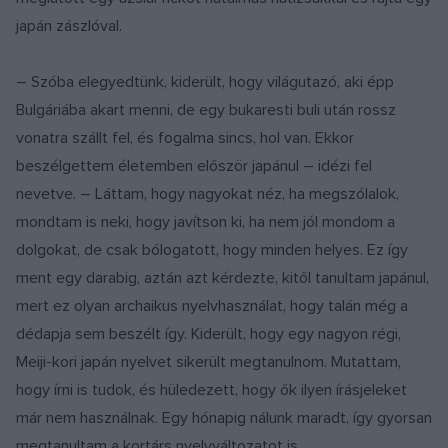
japán zászlóval.
– Szóba elegyedtünk, kiderült, hogy világutazó, aki épp
Bulgáriába akart menni, de egy bukaresti buli után rossz
vonatra szállt fel, és fogalma sincs, hol van. Ekkor
beszélgettem életemben először japánul – idézi fel
nevetve. – Láttam, hogy nagyokat néz, ha megszólalok,
mondtam is neki, hogy javítson ki, ha nem jól mondom a
dolgokat, de csak bólogatott, hogy minden helyes. Ez így
ment egy darabig, aztán azt kérdezte, kitől tanultam japánul,
mert ez olyan archaikus nyelvhasználat, hogy talán még a
dédapja sem beszélt így. Kiderült, hogy egy nagyon régi,
Meiji-kori japán nyelvet sikerült megtanulnom. Mutattam,
hogy írni is tudok, és hüledezett, hogy ők ilyen írásjeleket
már nem használnak. Egy hónapig nálunk maradt, így gyorsan
megtanultam a kortárs nyelvváltozatot is.