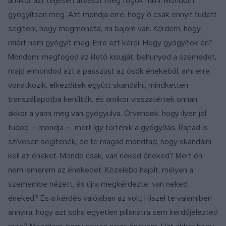
amikor azt teljesen átveszi, meg fogok halni. Mondom,
gyógyítson meg. Azt mondja erre, hogy ő csak ennyit tudott
segíteni, hogy megmondta, mi bajom van. Kérdem, hogy
miért nem gyógyít meg. Erre azt kérdi: Hogy gyógyítok én?
Mondom: megfogod az illető kisujját, behunyod a szemedet,
majd elmondod azt a passzust az ősök énekéből, ami erre
vonatkozik, elkezditek együtt skandálni, mindketten
transzállapotba kerültök, és amikor visszatértek onnan,
akkor a yami meg van gyógyulva. Örvendek, hogy ilyen jól
tudod – mondja –, mert így történik a gyógyítás. Rajtad is
szívesen segítenék, de te magad mondtad, hogy skandálni
kell az éneket. Mondd csak, van neked éneked? Mert én
nem ismerem az énekedet. Közelebb hajolt, mélyen a
szemembe nézett, és újra megkérdezte: van neked
éneked? És a kérdés valójában az volt: Hiszel te valamiben
annyira, hogy azt soha egyetlen pillanatra sem kérdőjelezted