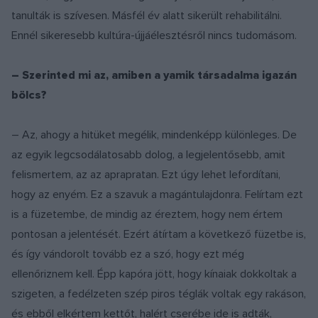
tanulták is szívesen. Másfél év alatt sikerült rehabilitálni.
Ennél sikeresebb kultúra-újjáélesztésről nincs tudomásom.
– Szerinted mi az, amiben a yamik társadalma igazán
bölcs?
– Az, ahogy a hitüket megélik, mindenképp különleges. De
az egyik legcsodálatosabb dolog, a legjelentősebb, amit
felismertem, az az aprapratan. Ezt úgy lehet lefordítani,
hogy az enyém. Ez a szavuk a magántulajdonra. Felírtam ezt
is a füzetembe, de mindig az éreztem, hogy nem értem
pontosan a jelentését. Ezért átírtam a következő füzetbe is,
és így vándorolt tovább ez a szó, hogy ezt még
ellenőriznem kell. Épp kapóra jött, hogy kínaiak dokkoltak a
szigeten, a fedélzeten szép piros téglák voltak egy rakáson,
és ebből elkértem kettőt, halért cserébe ide is adták,