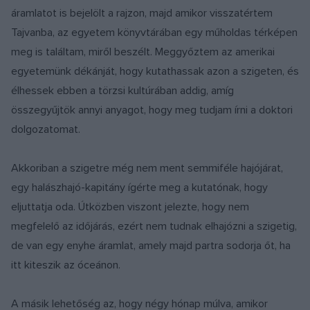
áramlatot is bejelölt a rajzon, majd amikor visszatértem
Tajvanba, az egyetem könyvtárában egy műholdas térképen
meg is találtam, miről beszélt. Meggyőztem az amerikai
egyetemünk dékánját, hogy kutathassak azon a szigeten, és
élhessek ebben a törzsi kultúrában addig, amíg
összegyűjtök annyi anyagot, hogy meg tudjam írni a doktori
dolgozatomat.
Akkoriban a szigetre még nem ment semmiféle hajójárat,
egy halászhajó-kapitány ígérte meg a kutatónak, hogy
eljuttatja oda. Útközben viszont jelezte, hogy nem
megfelelő az időjárás, ezért nem tudnak elhajózni a szigetig,
de van egy enyhe áramlat, amely majd partra sodorja őt, ha
itt kiteszik az óceánon.
A másik lehetőség az, hogy négy hónap múlva, amikor