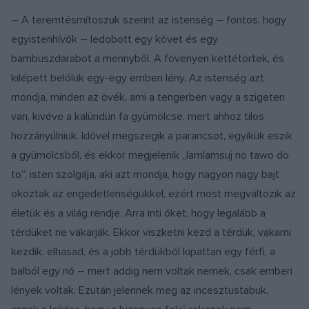
– A teremtésmítoszuk szerint az istenség – fontos, hogy
egyistenhívők – ledobott egy követ és egy
bambuszdarabot a mennyből. A fövenyen kettétörtek, és
kilépett belőlük egy-egy emberi lény. Az istenség azt
mondja, minden az övék, ami a tengerben vagy a szigeten
van, kivéve a kalündün fa gyümölcse, mert ahhoz tilos
hozzányúlniuk. Idővel megszegik a parancsot, egyikük eszik
a gyümölcsből, és ekkor megjelenik „lamlamsuj no tawo do
to”, isten szolgája, aki azt mondja, hogy nagyon nagy bajt
okoztak az engedetlenségükkel, ezért most megváltozik az
életük és a világ rendje. Arra inti őket, hogy legalább a
térdüket ne vakarják. Ekkor viszketni kezd a térdük, vakarni
kezdik, elhasad, és a jobb térdükből kipattan egy férfi, a
balból egy nő – mert addig nem voltak nemek, csak emberi
lények voltak. Ezután jelennek meg az incesztustabuk,