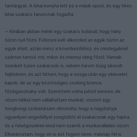
tantárgyat. A kínai konyha lett ez a másik opció, és egy híres
kínai szakács tanoncnak fogadta.
– Kínában abban mérik egy szakács tudását, hogy hány
tűzön tud főzni. Futkosni kell: elkezded az egyik tűzön az
egyik ételt, aztán mész a következőkhöz, és mindegyiknél
számon tartod, mit, mikor és mennyi ideig főzöl. Vannak
tizenkét tüzes szakácsok is, nekem három tűzig sikerült
fejlődnöm, és azt hittem, hogy a vizsga után egy oklevelet
kapok, de az egy közönséges cooking licence,
főzőigazolvány volt. Szerettem volna pénzt keresni, de
vízum nélkül nem vállalhattam munkát, viszont egy
hongkongi szobatársam elmondta, hogy a nagybátyja
ugyanilyen engedéllyel szegődött el szakácsnak egy hajóra,
és a felségvizeken kívül nem számít a munkavállalási vízum.
Elhatároztam, hogy én is ezt fogom tenni, másnap fel is