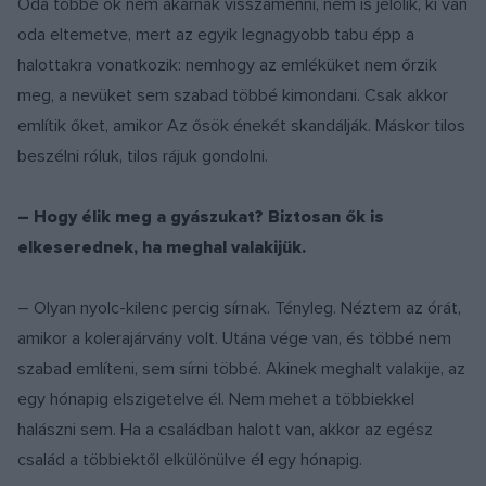
Oda többé ők nem akarnak visszamenni, nem is jelölik, ki van
oda eltemetve, mert az egyik legnagyobb tabu épp a
halottakra vonatkozik: nemhogy az emléküket nem őrzik
meg, a nevüket sem szabad többé kimondani. Csak akkor
említik őket, amikor Az ősök énekét skandálják. Máskor tilos
beszélni róluk, tilos rájuk gondolni.
– Hogy élik meg a gyászukat? Biztosan ők is
elkeserednek, ha meghal valakijük.
– Olyan nyolc-kilenc percig sírnak. Tényleg. Néztem az órát,
amikor a kolerajárvány volt. Utána vége van, és többé nem
szabad említeni, sem sírni többé. Akinek meghalt valakije, az
egy hónapig elszigetelve él. Nem mehet a többiekkel
halászni sem. Ha a családban halott van, akkor az egész
család a többiektől elkülönülve él egy hónapig.