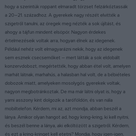
hogy a szerintük roppant elmaradt törzset felzárkóztassák
a 20–21. századhoz. A gyerekek nagy részét elvitték a
szigetről tanulni, az öregek meg nézték a sok újítást, és
ahogy a tájfun mindent elsöpör. Nagyon érdekes
értelmezéseik voltak arra, hogyan élnek az idegenek.
Például nehéz volt elmagyarázni nekik, hogy az idegenek
sem esznek csecsemőket – mert látták a sok eldobált
konzervdobozt, megértették, hogy abban étel volt, amelyen
marhát látnak, marhahús, a halasban hal volt, de a bébiételes
dobozok miatt, amelyeken mosolygós gyerekek voltak,
nagyon megbotránkoztak. De ma már látni olyat is, hogy a
yami asszony kint dolgozik a taróföldön, és van nála
mobiltelefon. Kérdem, mi az, azt mondja, abban beszél a
lánya. Amikor olyan hangot ad, hogy kring-kring, ki kell nyitni,
és beszél benne a lánya, aki elköltözött a szigetről. Kérdem,
és ezt a kring-kringet kell etetni? Mondja, hogy igen-igen,