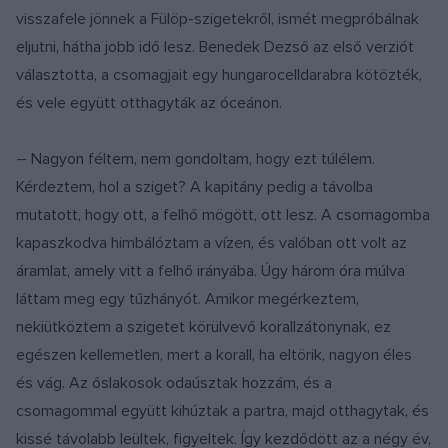
visszafele jönnek a Fülöp-szigetekről, ismét megpróbálnak
eljutni, hátha jobb idő lesz. Benedek Dezső az első verziót
választotta, a csomagjait egy hungarocelldarabra kötözték,
és vele együtt otthagyták az óceánon.
– Nagyon féltem, nem gondoltam, hogy ezt túlélem.
Kérdeztem, hol a sziget? A kapitány pedig a távolba
mutatott, hogy ott, a felhő mögött, ott lesz. A csomagomba
kapaszkodva himbálóztam a vízen, és valóban ott volt az
áramlat, amely vitt a felhő irányába. Úgy három óra múlva
láttam meg egy tűzhányót. Amikor megérkeztem,
nekiütköztem a szigetet körülvevő korallzátonynak, ez
egészen kellemetlen, mert a korall, ha eltörik, nagyon éles
és vág. Az őslakosok odaúsztak hozzám, és a
csomagommal együtt kihúztak a partra, majd otthagytak, és
kissé távolabb leültek, figyeltek. Így kezdődött az a négy év,