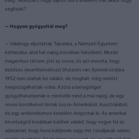
meg? Mondtam, hogy sajnos nincs énekem. Hát akkor hogy
segítsek?
– Hogyan gyógyultál meg?
– Valahogy eljuttattak Tajvanba, a Nemzeti Egyetem
kórházába, ahol hat napig kómában feküdtem. Miután
magamhoz tértem, jött az orvos, és azt mondta, hogy
kiütéses (exanthematicus) tífuszom van. Ilyennel utoljára
1952-ben utaltak be valakit, de meghalt, még mielőtt
megvizsgálhatták volna. Azóta a betegséget
gyógyíthatatlannak is minősítik mind a mai napig, de egy
orvosi konzíliumot hívtak össze Amerikából, Ausztráliából,
és egy antibiotikumos kezelést dolgoztak ki. Az amerikai
követségtől korábban küldtek valakit, hogy vegye fel az
adataimat, hogy hová küldjenek vagy mit csináljanak velem,