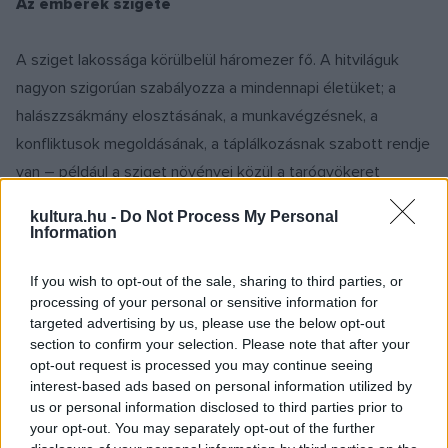
Az emberek szigete
A sziget lakossága körülbelül háromezer fő. A hitviláguk
nagyon szigorúan szabályozza a mindennapi életüket; a
halászzsákmány elosztásának, a munkavégzésnek, a
konfliktusok megoldásának, a táplálkozásnak szabott rendje
van – például a sziget növényei közül a tarógyökeret
fogyasztják, de a gyümölcsök már tabunak minősülnek, fő
kultura.hu -
Do Not Process My Personal
élelmük a tengerből származik, különböző halfajtákat,
Information
polipokat, kagylókat esznek. Az is fontos szabály, hogy a
If you wish to opt-out of the sale, sharing to third parties, or
napi fogásból mindenki egyformán kap, hazaviszi, és csak
processing of your personal or sensitive information for
azok ehetnek belőle, akik a búvárral egy fedél alatt laknak.
targeted advertising by us, please use the below opt-out
Tilos megosztani a szomszéddal vagy a rokonnal. Otthon az
section to confirm your selection. Please note that after your
opt-out request is processed you may continue seeing
ételt aszerint osztják el, ki mennyit dolgozott. Ha rossz a
interest-based ads based on personal information utilized by
fogás, megesik, hogy a gyerekeknek már nem jut étel – de
us or personal information disclosed to third parties prior to
ilyenkor tilos az is, hogy egy felnőtt a maga adagját odaadja
your opt-out. You may separately opt-out of the further