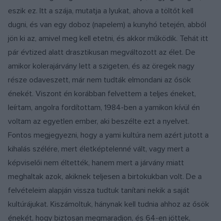
eszik ez. Itt a szája, mutatja a lyukat, ahova a töltőt kell
dugni, és van egy doboz (napelem) a kunyhó tetején, abból
jön ki az, amivel meg kell etetni, és akkor működik. Tehát itt
pár évtized alatt drasztikusan megváltozott az élet. De
amikor kolerajárvány lett a szigeten, és az öregek nagy
része odaveszett, már nem tudták elmondani az ősök
énekét. Viszont én korábban felvettem a teljes éneket,
leírtam, angolra fordítottam, 1984-ben a yamikon kívül én
voltam az egyetlen ember, aki beszélte ezt a nyelvet.
Fontos megjegyezni, hogy a yami kultúra nem azért jutott a
kihalás szélére, mert életképtelenné vált, vagy mert a
képviselői nem éltették, hanem mert a járvány miatt
meghaltak azok, akiknek teljesen a birtokukban volt. De a
felvételeim alapján vissza tudtuk tanítani nekik a saját
kultúrájukat. Kiszámoltuk, hánynak kell tudnia ahhoz az ősök
énekét, hogy biztosan megmaradjon, és 64-en jöttek,