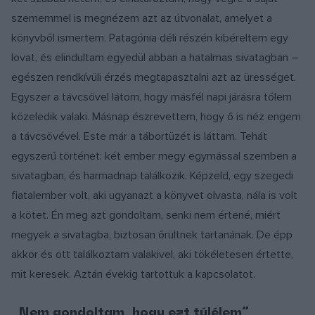
szememmel is megnézem azt az útvonalat, amelyet a
könyvből ismertem. Patagónia déli részén kibéreltem egy
lovat, és elindultam egyedül abban a hatalmas sivatagban –
egészen rendkívüli érzés megtapasztalni azt az ürességet.
Egyszer a távcsővel látom, hogy másfél napi járásra tőlem
közeledik valaki. Másnap észrevettem, hogy ő is néz engem
a távcsövével. Este már a tábortüzét is láttam. Tehát
egyszerű történet: két ember megy egymással szemben a
sivatagban, és harmadnap találkozik. Képzeld, egy szegedi
fiatalember volt, aki ugyanazt a könyvet olvasta, nála is volt
a kötet. Én meg azt gondoltam, senki nem értené, miért
megyek a sivatagba, biztosan őrültnek tartanának. De épp
akkor és ott találkoztam valakivel, aki tökéletesen értette,
mit keresek. Aztán évekig tartottuk a kapcsolatot.
„Nem gondoltam, hogy ezt túlélem”