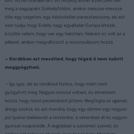
időt. Aztán utánajártam, és tényleg abban a percben halt
meg a nagyapám Székelyföldön, amikor messze-messze
tőle egy szigeten, egy írástudatlan parasztasszony, aki azt
sem tudja, hogy Erdély vagy egyáltalán Európa létezik,
közölte velem, hogy van egy halottam. Nekem ez volt az a
pillanat, amikor megváltozott a viszonyulásom hozzá.
– Korábban azt mesélted, hogy téged ő nem tudott
meggyógyítani.
– Így igaz, de az rendkívül fontos, hogy miért nem
gyógyított meg. Nagyon rosszul voltam, és elmentem
hozzá, hogy most páciensként jöttem. Megfogta az ujjamat,
ahogy szokta, és azt mondta, hogy egy démon egy nagyon
pici lyukon belekerült a testembe, a véremben él és nagyon
gyorsan szaporodik. A legjobban a szívemet szereti, és