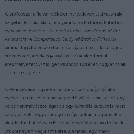
A professzor a Tajvan délkeleti partvidékén található Irala
szigetén (Orchid Island) élő yami törzs kultúráját kutatta a
nyolcvanas években,
Az ősök éneke
(
The Songs of the
Ancestors: A Comparative Study of Bashiic Folklore
)
címmel foglalta össze disszertációjában ezt a különleges
hitrendszert, amely egy sajátos társadalomformát
eredményezett. Az is igen kalandos történet, hogyan talált
rá erre a szigetre.
A Pennsylvaniai Egyetem küldte őt ösztöndíjjal Kínába
nyelvet tanulni, és a tananyag mellé választania kellett egy
keleti harcművészeti ágat és egy kulturális kurzust is, mert
az elv az volt, hogy az idegenek így jobban megismerik a
kínai kultúrát. A tékvandót és az ecsetírást választotta, de
utóbbi helyett végül azt kérte, ajánljanak egy másik