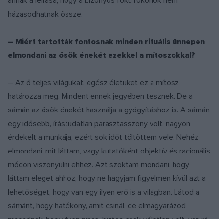
annak a leírása, hogy a bizonyos fokú rokonok nem
házasodhatnak össze.
– Miért tartották fontosnak minden rituális ünnepen
elmondani az ősök énekét ezekkel a mítoszokkal?
– Az ő teljes világukat, egész életüket ez a mítosz
határozza meg. Mindent ennek jegyében tesznek. De a
sámán az ősök énekét használja a gyógyításhoz is. A sámán
egy idősebb, írástudatlan parasztasszony volt, nagyon
érdekelt a munkája, ezért sok időt töltöttem vele. Nehéz
elmondani, mit láttam, vagy kutatóként objektív és racionális
módon viszonyulni ehhez. Azt szoktam mondani, hogy
láttam eleget ahhoz, hogy ne hagyjam figyelmen kívül azt a
lehetőséget, hogy van egy ilyen erő is a világban. Látod a
sámánt, hogy hatékony, amit csinál, de elmagyarázod