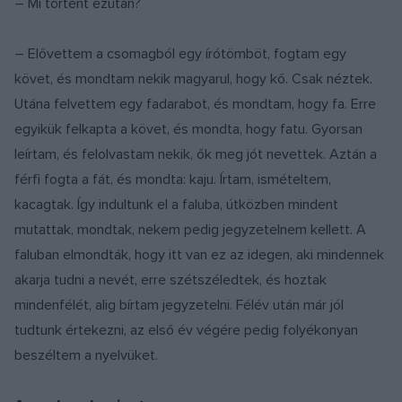
– Mi történt ezután?
– Elővettem a csomagból egy írótömböt, fogtam egy
követ, és mondtam nekik magyarul, hogy kő. Csak néztek.
Utána felvettem egy fadarabot, és mondtam, hogy fa. Erre
egyikük felkapta a követ, és mondta, hogy fatu. Gyorsan
leírtam, és felolvastam nekik, ők meg jót nevettek. Aztán a
férfi fogta a fát, és mondta: kaju. Írtam, ismételtem,
kacagtak. Így indultunk el a faluba, útközben mindent
mutattak, mondtak, nekem pedig jegyzetelnem kellett. A
faluban elmondták, hogy itt van ez az idegen, aki mindennek
akarja tudni a nevét, erre szétszéledtek, és hoztak
mindenfélét, alig bírtam jegyzetelni. Félév után már jól
tudtunk értekezni, az első év végére pedig folyékonyan
beszéltem a nyelvüket.