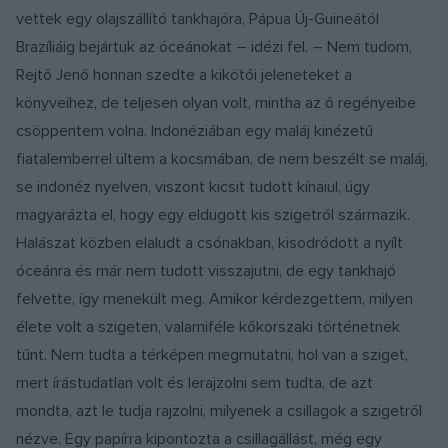
vettek egy olajszállító tankhajóra, Pápua Új-Guineától
Brazíliáig bejártuk az óceánokat – idézi fel. – Nem tudom,
Rejtő Jenő honnan szedte a kikötői jeleneteket a
könyveihez, de teljesen olyan volt, mintha az ő regényeibe
csöppentem volna. Indonéziában egy maláj kinézetű
fiatalemberrel ültem a kocsmában, de nem beszélt se maláj,
se indonéz nyelven, viszont kicsit tudott kínaiul, úgy
magyarázta el, hogy egy eldugott kis szigetről származik.
Halászat közben elaludt a csónakban, kisodródott a nyílt
óceánra és már nem tudott visszajutni, de egy tankhajó
felvette, így menekült meg. Amikor kérdezgettem, milyen
élete volt a szigeten, valamiféle kőkorszaki történetnek
tűnt. Nem tudta a térképen megmutatni, hol van a sziget,
mert írástudatlan volt és lerajzolni sem tudta, de azt
mondta, azt le tudja rajzolni, milyenek a csillagok a szigetről
nézve. Egy papírra kipontozta a csillagállást, még egy