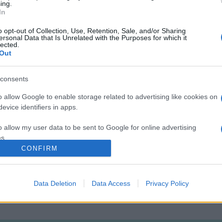
ing.
In
o opt-out of Collection, Use, Retention, Sale, and/or Sharing
ersonal Data that Is Unrelated with the Purposes for which it
 tudom, Istennek célja van velem, s nekem az a dolgom, hogy betel
lected.
Out
díjazottat közleményében a Liszt Intézet.
consents
o allow Google to enable storage related to advertising like cookies on
evice identifiers in apps.
o allow my user data to be sent to Google for online advertising
s.
T INTÉZET
STEIN ANNA
CONFIRM
to allow Google to send me personalized advertising.
o allow Google to enable storage related to analytics like cookies on
Data Deletion
Data Access
Privacy Policy
evice identifiers in apps.
o allow Google to enable storage related to functionality of the website