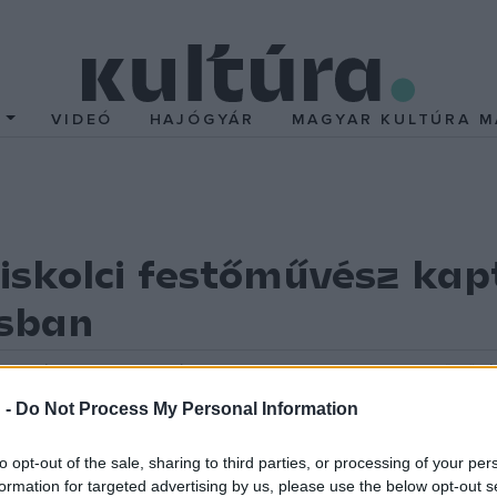
T
VIDEÓ
HAJÓGYÁR
MAGYAR KULTÚRA M
skolci festőművész kapt
zsban
szt Intézetben. Az idei díjazott Horváth János miskolci festőművész
át kedden.
 -
Do Not Process My Personal Information
to opt-out of the sale, sharing to third parties, or processing of your per
 szobrászművészként is ismert
Stein Anna
a művészeti tanulmányai
formation for targeted advertising by us, please use the below opt-out s
ításokon is bemutatták Franciaországban és Magyarországon, vala