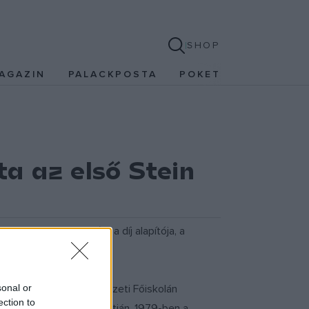
SHOP
AGAZIN
PALACKPOSTA
POKET
a az első Stein
, akinek az elismerést a díj alapítója, a
sonal or
t a párizsi Képzőművészeti Főiskolán
ection to
mint a világ számos pontján. 1979-ben a