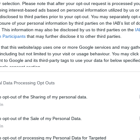
r selection. Please note that after your opt-out request is processed y
a magyar kortárs művészeknek szentelt
Párizs–Budapest
című kiál
eing interest-based ads based on personal information utilized by us or
disclosed to third parties prior to your opt-out. You may separately opt-
losure of your personal information by third parties on the IAB’s list of
gy, a nevét viselő díjat is alapított, amelyet ezentúl kétévente a
. This information may also be disclosed by us to third parties on the
IA
ívánja támogatni. A pályamunkák közül szakmai zsűri választotta 
Participants
that may further disclose it to other third parties.
 that this website/app uses one or more Google services and may gath
including but not limited to your visit or usage behaviour. You may click 
 to Google and its third-party tags to use your data for below specifi
t, hét testvérével mélyszegénységben nőtt fel. Kitartásának é
ogle consent section.
ő Főiskolán Budapesten. Noha 19 éves korától villanyszerelőként
t. Szociális munkásként a közösségépítésben is nagy szerepet t
l Data Processing Opt Outs
ak megérteni a világot. Műveit hazai és nemzetközi kiállításoko
elyben szavakkal is tükrözi a sok nyomorúsággal járó életformát
o opt-out of the Sharing of my personal data.
In
yedüli fontos dolognak azt tartom, hogy jó tudjon maradni az embe
o opt-out of the Sale of my Personal Data.
In
to opt-out of processing my Personal Data for Targeted
relem, a közösség építése és szolgálata misszió, a család és a 