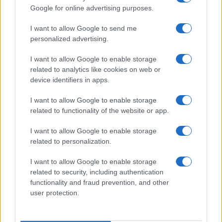
Google for online advertising purposes.
I want to allow Google to send me
personalized advertising.
I want to allow Google to enable storage
related to analytics like cookies on web or
device identifiers in apps.
I want to allow Google to enable storage
related to functionality of the website or app.
Húsvét Mascagnival (Magyar Állami Operaház). Fotó:
I want to allow Google to enable storage
Rákossy Péter
related to personalization.
I want to allow Google to enable storage
related to security, including authentication
Az est második felében a már említett
Parasztbecsület
functionality and fraud prevention, and other
hallható, amellyel Mascagni váratlanul robbant be az
user protection.
operaéletbe, és olyan sikert aratva forgatta fel azt, amit
aztán már nem volt képes túlszárnyalni. A húsvétvasárnap