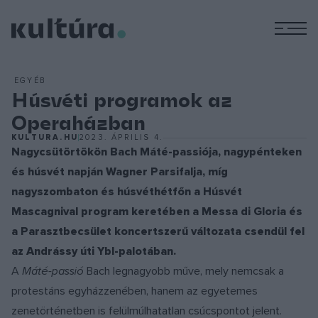
M
EGYÉB
Húsvéti programok az
Operaházban
KULTURA.HU
2023. ÁPRILIS 4.
Nagycsütörtökön Bach Máté-passiója, nagypénteken
és húsvét napján Wagner Parsifalja, míg
nagyszombaton és húsvéthétfőn a Húsvét
Mascagnival program keretében a Messa di Gloria és
a Parasztbecsület koncertszerű változata csendül fel
az Andrássy úti Ybl-palotában.
A
Máté-passió
Bach legnagyobb műve, mely nemcsak a
protestáns egyházzenében, hanem az egyetemes
zenetörténetben is felülmúlhatatlan csúcspontot jelent.