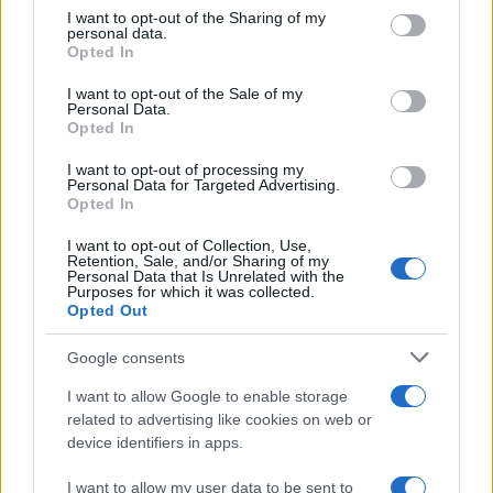
eszünkbe, pedig hasonlóan felemelő élményt nyújthat a
not limited to your visit or usage behaviour. You may click to
I want to opt-out of the Sharing of my
personal data.
grant or deny consent to Google and its third-party tags to
címe által is sugárzást, ragyogást sejtető mise, mely a
Opted In
use your data for below specified purposes in below Google
glóriát helyezi a középpontba. A szerző 1887-ben kezdte
consent section.
I want to opt-out of the Sale of my
Personal Data.
komponálni a művet, a munkafolyamatot azonban
Opted In
megszakította egy megrendelés: éppen a
I want to opt-out of processing my
Parasztbecsület
é. Nem csoda, ha a mise áradó dallamvilága,
Personal Data for Targeted Advertising.
az érzelmes, romantikus ívek, a szinte drámai feszültségű
Opted In
pillanatok és az olykor személyes kamarahangzás
I want to opt-out of Collection, Use,
Retention, Sale, and/or Sharing of my
helyenként a
Parasztbecsület
re emlékeztetik a hallgatót. A
Personal Data that Is Unrelated with the
Purposes for which it was collected.
nagyszombati és húsvéthétfői esteken az énekkarra és
Opted Out
zenekarra írt
Messa di Gloria
két szólista szerepét Fekete
Attila és Kelemen Zoltán énekli.
Google consents
I want to allow Google to enable storage
related to advertising like cookies on web or
device identifiers in apps.
I want to allow my user data to be sent to