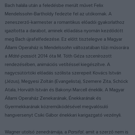
Bach halála után a feledésbe merült művet Felix
Mendelssohn-Bartholdy fedezte fel az utókornak. A
zeneszerző-karmester a romantikus előadói gyakorlathoz
igazította a darabot, aminek előadása nyomán kezdődött
meg Bach újrafelfedezése. Ez előtt tisztelegve a Magyar
Állami Operaház is Mendelssohn változatában tűzi műsorára
a
Máté-passió
t 2014 óta M. Tóth Géza szcenírozott
rendezésében, animációs vetítéssel kiegészítve. A
nagycsütörtöki előadás szólista szerepeit Kovács István
(Jézus), Megyesi Zoltán (Evangelista), Szemere Zita, Schöck
Atala, Horváth István és Bakonyi Marcell éneklik. A Magyar
Állami Operaház Zenekarának, Énekkarának és
Gyermekkarának közreműködésével megvalósuló
hangversenyt Csiki Gábor énekkari karigazgató vezényli.
Wagner utolsó zenedrámája, a
Parsifal
, amit a szerző nem is