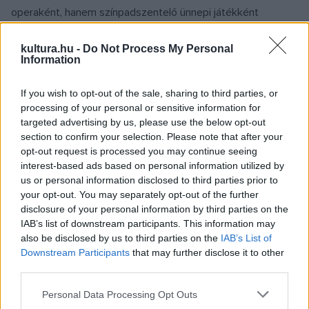
operaként, hanem színpadszentelő ünnepi játékként
fogalmazott meg, a világ csábításaitól és a bűnös vágyaktól
kultura.hu -
Do Not Process My Personal
való félelmet írja meg megváltástörténetbe ágyazva. Hőse,
Information
Parsifal tiszta, naiv hite által képes lesz rá, hogy megváltsa a
testi és lelki bajoktól szenvedőket, és a Grál, a Krisztus
If you wish to opt-out of the sale, sharing to third parties, or
vérét felfogó szent kehely őrzőinek sorába lépjen. Almási-
processing of your personal or sensitive information for
targeted advertising by us, please use the below opt-out
Tóth András művészeti igazgató tavaly bemutatott
section to confirm your selection. Please note that after your
rendezése nagypénteken és húsvét napján, valamint április
opt-out request is processed you may continue seeing
14-én impozáns szereposztásban, Kovácsházi István
interest-based ads based on personal information utilized by
us or personal information disclosed to third parties prior to
(Parsifal), Kálmándy Mihály (Amfortas), Rácz István (Titurel),
your opt-out. You may separately opt-out of the further
Bretz Gábor (Gurnemanz) Kálmán Péter (Klingsor) és Szántó
disclosure of your personal information by third parties on the
Andrea (Kundry) főszereplével látható, az Opera Zenekart,
IAB’s list of downstream participants. This information may
also be disclosed by us to third parties on the
IAB’s List of
Énekkart és Gyermekkart Kocsár Balázs főzeneigazgató
Downstream Participants
that may further disclose it to other
vezényli.
third parties.
Please note that this website/app uses one or more Google
Personal Data Processing Opt Outs
Mascagni nevéről elsősorban a
Parasztbecsület
jut
services and may gather and store information including but