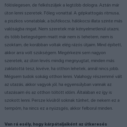
fölöslegesen, de felkészüljek a legtöbb dologra. Aztán már
úton lenni szeretek. Főleg vonattal. A gépkattogás ritmusa,
a piszkos vonatablak, a büfékocsi, hálókocsi illata szinte más
valóságba ringat. Nem szeretek már kényelmetlenül utazni,
és több betegségem miatt már nem is tehetem, nem is
szoktam, de korábban voltak elég rázós útjaim. Mind épített,
akkor arra volt szükségem. Megérkezni sem nagyon
szeretek, az úton levés mindig megnyugtat, minden más
zaklatottá tesz, kivéve, ha otthon lehetek, annál nincs jobb.
Mégsem tudok sokáig otthon lenni. Valahogy részemmé vált
az utazás, akkor vagyok jól, ha egyensúlyban vannak az
utazásaim és az otthon töltött időm. Általában ez így is
szokott lenni. Persze kívülről soknak tűnhet, de nekem ez a
tempóm, ha nincs ez a nyüzsgés, akkor felborul minden.
Van rá esély, hogy kárpátaljaiként az útkeresés