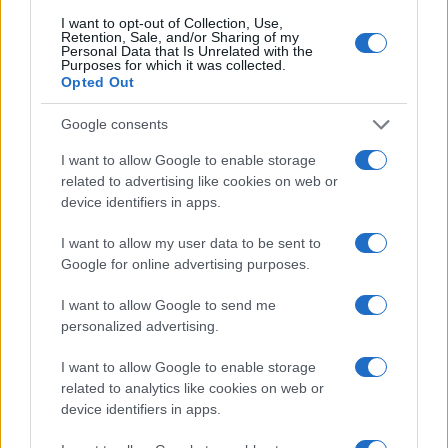
Lőrincz P. Gabriella / Fotó: Onda Péter
I want to opt-out of Collection, Use,
Retention, Sale, and/or Sharing of my
Personal Data that Is Unrelated with the
Purposes for which it was collected.
A verseiddel hetekig, olykor hónapokig bíbelődsz. A
Opted Out
novellák viszont legtöbbször egy ültödben
Google consents
megszületnek. Miért lehet ez?
I want to allow Google to enable storage
related to advertising like cookies on web or
Csiszolgatom azért a novellákat is, csak a megírásuk
device identifiers in apps.
máshogy van bekötve. A novella kigömbölyödik, kigurul.
I want to allow my user data to be sent to
Megírja magát. Ott vannak a szereplők, megelevenednek,
Google for online advertising purposes.
van történetük, ruhájuk, múltjuk, képlékenyebbek. Ritkán jön
magától, felkérésre verset is viszonylag gyorsan írok,
I want to allow Google to send me
personalized advertising.
néhány nap alatt, vagy egy nap alatt, mondjuk azokat nem is
annyira szeretem, szerintem érezhető rajtuk az
I want to allow Google to enable storage
izzadságszag, mások szerint nem. Másokén is szoktam
related to analytics like cookies on web or
device identifiers in apps.
érezni, ha nagyon erőltetett, azokat kevésbé tartom
élvezetesnek. Sőt, sokan csak így írnak, minden szenvedély