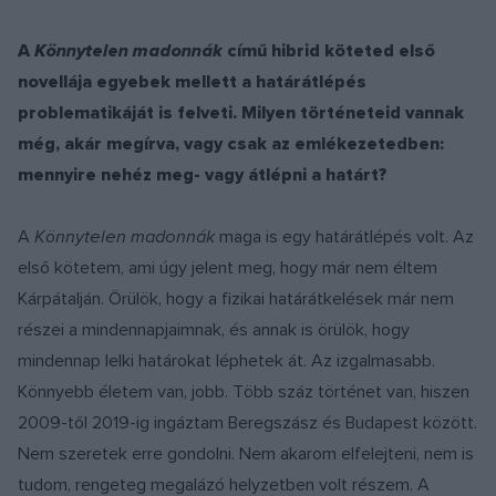
A
Könnytelen madonnák
című hibrid köteted első
novellája egyebek mellett a határátlépés
problematikáját is felveti. Milyen történeteid vannak
még, akár megírva, vagy csak az emlékezetedben:
mennyire nehéz meg- vagy átlépni a határt?
A
Könnytelen madonnák
maga is egy határátlépés volt. Az
első kötetem, ami úgy jelent meg, hogy már nem éltem
Kárpátalján. Örülök, hogy a fizikai határátkelések már nem
részei a mindennapjaimnak, és annak is örülök, hogy
mindennap lelki határokat léphetek át. Az izgalmasabb.
Könnyebb életem van, jobb. Több száz történet van, hiszen
2009-től 2019-ig ingáztam Beregszász és Budapest között.
Nem szeretek erre gondolni. Nem akarom elfelejteni, nem is
tudom, rengeteg megalázó helyzetben volt részem. A