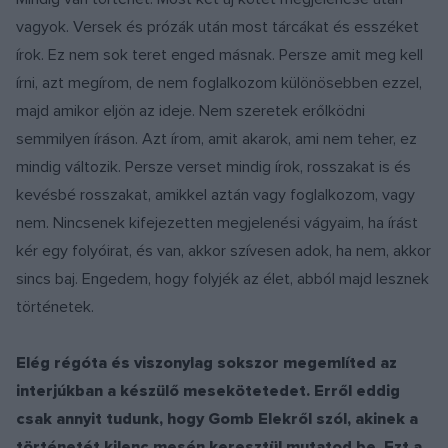
vagyok. Versek és prózák után most tárcákat és esszéket
írok. Ez nem sok teret enged másnak. Persze amit meg kell
írni, azt megírom, de nem foglalkozom különösebben ezzel,
majd amikor eljön az ideje. Nem szeretek erőlködni
semmilyen íráson. Azt írom, amit akarok, ami nem teher, ez
mindig változik. Persze verset mindig írok, rosszakat is és
kevésbé rosszakat, amikkel aztán vagy foglalkozom, vagy
nem. Nincsenek kifejezetten megjelenési vágyaim, ha írást
kér egy folyóirat, és van, akkor szívesen adok, ha nem, akkor
sincs baj. Engedem, hogy folyjék az élet, abból majd lesznek
történetek.
Elég régóta és viszonylag sokszor megemlíted az
interjúkban a készülő mesekötetedet. Erről eddig
csak annyit tudunk, hogy Gomb Elekről szól, akinek a
történetét kilenc mesén keresztül mutatod be. Ezt a