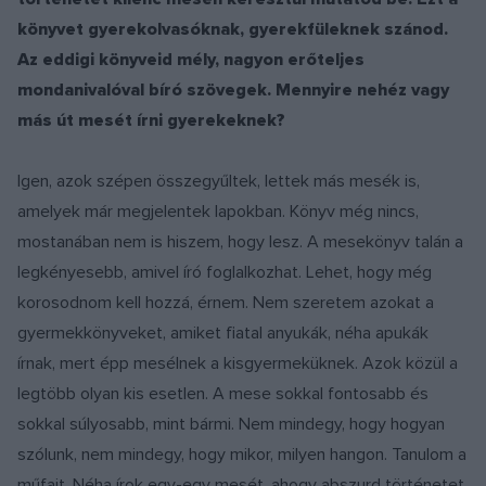
könyvet gyerekolvasóknak, gyerekfüleknek szánod.
Az eddigi könyveid mély, nagyon erőteljes
mondanivalóval bíró szövegek. Mennyire nehéz vagy
más út mesét írni gyerekeknek?
Igen, azok szépen összegyűltek, lettek más mesék is,
amelyek már megjelentek lapokban. Könyv még nincs,
mostanában nem is hiszem, hogy lesz. A mesekönyv talán a
legkényesebb, amivel író foglalkozhat. Lehet, hogy még
korosodnom kell hozzá, érnem. Nem szeretem azokat a
gyermekkönyveket, amiket fiatal anyukák, néha apukák
írnak, mert épp mesélnek a kisgyermeküknek. Azok közül a
legtöbb olyan kis esetlen. A mese sokkal fontosabb és
sokkal súlyosabb, mint bármi. Nem mindegy, hogy hogyan
szólunk, nem mindegy, hogy mikor, milyen hangon. Tanulom a
műfajt. Néha írok egy-egy mesét, ahogy abszurd történetet