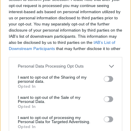
sértsük a magunk vagy a mások lelkét. Én ezt nem
opt-out request is processed you may continue seeing
interest-based ads based on personal information utilized by
szeretem. Én a gyógyulást keresem, nem a gyógyszert.
us or personal information disclosed to third parties prior to
Szeretek így írni, van, aki tud ezzel azonosulni, mások nem.
your opt-out. You may separately opt-out of the further
disclosure of your personal information by third parties on the
IAB’s list of downstream participants. This information may
also be disclosed by us to third parties on the
IAB’s List of
Downstream Participants
that may further disclose it to other
third parties.
Please note that this website/app uses one or more Google
Personal Data Processing Opt Outs
services and may gather and store information including but
not limited to your visit or usage behaviour. You may click to
I want to opt-out of the Sharing of my
personal data.
grant or deny consent to Google and its third-party tags to
Opted In
use your data for below specified purposes in below Google
consent section.
I want to opt-out of the Sale of my
Personal Data.
Opted In
I want to opt-out of processing my
Personal Data for Targeted Advertising.
Opted In