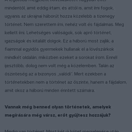
mindentől, amit eddig írtam, és attól is, amit írni fogok,
ugyanis az ukrajnai háborút hozza közelebb a tizenegy
történet. Nem szerettem írni, nehéz volt és fájdalmas. Meg
kellett írni. Lehetséges valóságok, sok apró történet,
igazságok és kitalált dolgok. Ez a háború most zajlik, a
fiaimmal egyidős gyermekek hullanak el a lövészárkok
mindkét oldalán, miközben ezeket a sorokat írom. Ennél
ijesztőbb, dolog nem volt még a közelemben. Talán az
őszinteség az a bizonyos „valódi”. Mert ezekben a
történetekben nem a történet az őszinte, hanem a fájdalom,
amit okoz a háború minden érintett számára.
Vannak még benned olyan történetek, amelyek
megírására még vársz, erőt gyűjtesz hozzájuk?
Mindig van történet. Most két új kötet megjelenése után