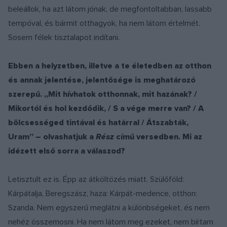
beleállok, ha azt látom jónak, de megfontoltabban, lassabb
tempóval, és bármit otthagyok, ha nem látom értelmét.
Sosem félek tisztalapot indítani.
Ebben a helyzetben, illetve a te életedben az otthon
és annak jelentése, jelentősége is meghatározó
szerepű.
,,Mit hívhatok otthonnak, mit hazának? /
Mikortól és hol kezdődik, / S a vége merre van? / A
bölcsességed tintával és határral / Átszabták,
Uram” –
olvashatjuk a
Rész
című versedben. Mi az
idézett első sorra a válaszod?
Letisztult ez is. Épp az átköltözés miatt. Szülőföld:
Kárpátalja, Beregszász, haza: Kárpát-medence, otthon:
Szanda. Nem egyszerű meglátni a különbségeket, és nem
nehéz összemosni. Ha nem látom meg ezeket, nem bírtam