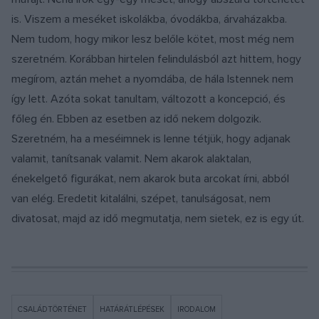
is. Viszem a meséket iskolákba, óvodákba, árvaházakba.
Nem tudom, hogy mikor lesz belőle kötet, most még nem
szeretném. Korábban hirtelen felindulásból azt hittem, hogy
megírom, aztán mehet a nyomdába, de hála Istennek nem
így lett. Azóta sokat tanultam, változott a koncepció, és
főleg én. Ebben az esetben az idő nekem dolgozik.
Szeretném, ha a meséimnek is lenne tétjük, hogy adjanak
valamit, tanítsanak valamit. Nem akarok alaktalan,
énekelgető figurákat, nem akarok buta arcokat írni, abból
van elég. Eredetit kitalálni, szépet, tanulságosat, nem
divatosat, majd az idő megmutatja, nem sietek, ez is egy út.
CSALÁDTÖRTÉNET
HATÁRÁTLÉPÉSEK
IRODALOM