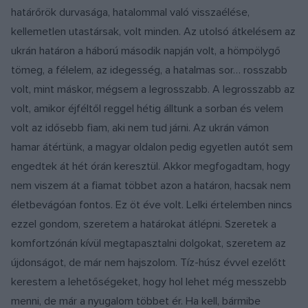
határőrök durvasága, hatalommal való visszaélése,
kellemetlen utastársak, volt minden. Az utolsó átkelésem az
ukrán határon a háború második napján volt, a hömpölygő
tömeg, a félelem, az idegesség, a hatalmas sor… rosszabb
volt, mint máskor, mégsem a legrosszabb. A legrosszabb az
volt, amikor éjféltől reggel hétig álltunk a sorban és velem
volt az idősebb fiam, aki nem tud járni. Az ukrán vámon
hamar átértünk, a magyar oldalon pedig egyetlen autót sem
engedtek át hét órán keresztül. Akkor megfogadtam, hogy
nem viszem át a fiamat többet azon a határon, hacsak nem
életbevágóan fontos. Ez öt éve volt. Lelki értelemben nincs
ezzel gondom, szeretem a határokat átlépni. Szeretek a
komfortzónán kívül megtapasztalni dolgokat, szeretem az
újdonságot, de már nem hajszolom. Tíz-húsz évvel ezelőtt
kerestem a lehetőségeket, hogy hol lehet még messzebb
menni, de már a nyugalom többet ér. Ha kell, bármibe