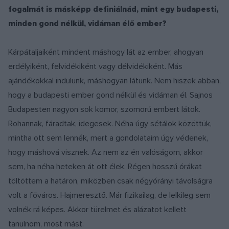
fogalmát is másképp definiálnád, mint egy budapesti,
minden gond nélkül, vidáman élő ember?
Kárpátaljaiként mindent máshogy lát az ember, ahogyan
erdélyiként, felvidékiként vagy délvidékiként. Más
ajándékokkal indulunk, máshogyan látunk. Nem hiszek abban,
hogy a budapesti ember gond nélkül és vidáman él. Sajnos
Budapesten nagyon sok komor, szomorú embert látok.
Rohannak, fáradtak, idegesek. Néha úgy sétálok közöttük,
mintha ott sem lennék, mert a gondolataim úgy védenek,
hogy máshová visznek. Az nem az én valóságom, akkor
sem, ha néha heteken át ott élek. Régen hosszú órákat
töltöttem a határon, miközben csak négyórányi távolságra
volt a főváros. Hajmeresztő. Már fizikailag, de lelkileg sem
volnék rá képes. Akkor türelmet és alázatot kellett
tanulnom, most mást.