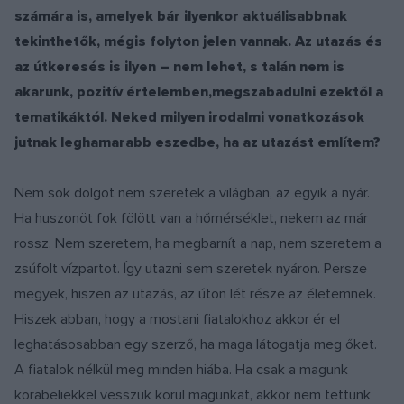
számára is, amelyek bár ilyenkor aktuálisabbnak
tekinthetők, mégis folyton jelen vannak. Az utazás és
az útkeresés is ilyen – nem lehet, s talán nem is
akarunk, pozitív értelemben,megszabadulni ezektől a
tematikáktól. Neked milyen irodalmi vonatkozások
jutnak leghamarabb eszedbe, ha az utazást említem?
Nem sok dolgot nem szeretek a világban, az egyik a nyár.
Ha huszonöt fok fölött van a hőmérséklet, nekem az már
rossz. Nem szeretem, ha megbarnít a nap, nem szeretem a
zsúfolt vízpartot. Így utazni sem szeretek nyáron. Persze
megyek, hiszen az utazás, az úton lét része az életemnek.
Hiszek abban, hogy a mostani fiatalokhoz akkor ér el
leghatásosabban egy szerző, ha maga látogatja meg őket.
A fiatalok nélkül meg minden hiába. Ha csak a magunk
korabeliekkel vesszük körül magunkat, akkor nem tettünk