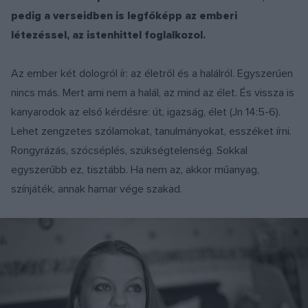
pedig a verseidben is legfőképp az emberi
létezéssel, az istenhittel foglalkozol.
Az ember két dologról ír: az életről és a halálról. Egyszerűen
nincs más. Mert ami nem a halál, az mind az élet. És vissza is
kanyarodok az első kérdésre: út, igazság, élet (Jn 14:5-6).
Lehet zengzetes szólamokat, tanulmányokat, esszéket írni.
Rongyrázás, szócséplés, szükségtelenség. Sokkal
egyszerűbb ez, tisztább. Ha nem az, akkor műanyag,
színjáték, annak hamar vége szakad.