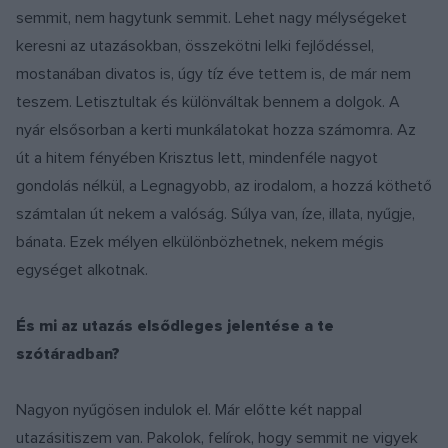
semmit, nem hagytunk semmit. Lehet nagy mélységeket
keresni az utazásokban, összekötni lelki fejlődéssel,
mostanában divatos is, úgy tíz éve tettem is, de már nem
teszem. Letisztultak és különváltak bennem a dolgok. A
nyár elsősorban a kerti munkálatokat hozza számomra. Az
út a hitem fényében Krisztus lett, mindenféle nagyot
gondolás nélkül, a Legnagyobb, az irodalom, a hozzá köthető
számtalan út nekem a valóság. Súlya van, íze, illata, nyűgje,
bánata. Ezek mélyen elkülönbözhetnek, nekem mégis
egységet alkotnak.
És mi az utazás elsődleges jelentése a te
szótáradban?
Nagyon nyűgösen indulok el. Már előtte két nappal
utazásitiszem van. Pakolok, felírok, hogy semmit ne vigyek