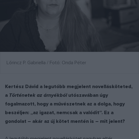
Lőrincz P. Gabriella / Fotó: Onda Péter
Kertész Dávid a legutóbb megjelent novellásköteted,
a
Történetek az árnyékból
utószavában úgy
fogalmazott, hogy a művészetnek az a dolga, hogy
beszéljen: „az igazat, nemcsak a valódit”. Ez a
gondolat – akár az új kötet mentén is – mit jelent?
A legutóbb megjelent novelláskötet nagyban eltér