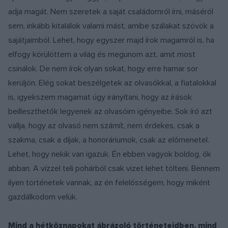
adja magát. Nem szeretek a saját családomról írni, máséról
sem, inkább kitalálok valami mást, amibe szálakat szövök a
sajátjaimból. Lehet, hogy egyszer majd írok magamról is, ha
elfogy körülöttem a világ és megunom azt, amit most
csinálok. De nem írok olyan sokat, hogy erre hamar sor
kerüljön. Elég sokat beszélgetek az olvasókkal, a fiatalokkal
is, igyekszem magamat úgy irányítani, hogy az írások
beilleszthetők legyenek az olvasóim igényeibe. Sok író azt
vallja, hogy az olvasó nem számít, nem érdekes, csak a
szakma, csak a díjak, a honoráriumok, csak az előmenetel.
Lehet, hogy nekik van igazuk. Én ebben vagyok boldog, ők
abban. A vízzel teli pohárból csak vizet lehet tölteni. Bennem
ilyen történetek vannak, az én felelősségem, hogy miként
gazdálkodom velük.
Mind a hétköznapokat ábrázoló történeteidben, mind