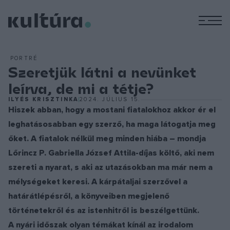
M
PORTRÉ
Szeretjük látni a nevünket
leírva, de mi a tétje?
ILYÉS KRISZTINKA
2024. JÚLIUS 15.
Hiszek abban, hogy a mostani fiatalokhoz akkor ér el
leghatásosabban egy szerző, ha maga látogatja meg
őket. A fiatalok nélkül meg minden hiába – mondja
Lőrincz P. Gabriella József Attila-díjas költő, aki nem
szereti a nyarat, s aki az utazásokban ma már nem a
mélységeket keresi. A kárpátaljai szerzővel a
határátlépésről, a könyveiben megjelenő
történetekről és az istenhitről is beszélgettünk.
A nyári időszak olyan témákat kínál az irodalom