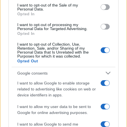
consent section.
I want to opt-out of the Sale of my
közösségteremtő ereje is volt, barátságok szövődtek a
Personal Data.
Opted In
festés során – árulta el Sisa Balázs.
I want to opt-out of processing my
Personal Data for Targeted Advertising.
Ali Rastroonak már több kiállítása volt Európában, valamint
Opted In
Dél-Amerikában, Ázsiában is megtekinthették műveit. Első
I want to opt-out of Collection, Use,
magyarországi kiállítását Jászberényben, a Szikra Galériában
Retention, Sale, and/or Sharing of my
Personal Data that Is Unrelated with the
láthatták az érdeklődők tavaly ősszel.
Purposes for which it was collected.
Opted Out
Fotó forrása: szoljon.hu
Google consents
I want to allow Google to enable storage
related to advertising like cookies on web or
device identifiers in apps.
I want to allow my user data to be sent to
HÍREK
Google for online advertising purposes.
MEGOSZTÁS
I want to allow Google to send me