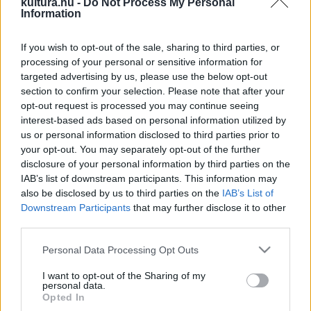
kultura.hu -
Do Not Process My Personal
Information
számára a felkelő nap minden reggel újabb reményt,
boldogságot ígér, ezt az érzést szerette volna közvetíteni
If you wish to opt-out of the sale, sharing to third parties, or
festményével a magyarok felé is – közölte.
processing of your personal or sensitive information for
targeted advertising by us, please use the below opt-out
section to confirm your selection. Please note that after your
Az alkotás középpontjában Irán és egyben Yazd város egyik
opt-out request is processed you may continue seeing
nevezetességében, a Jame mecsetben – amely az
interest-based ads based on personal information utilized by
UNESCO Világörökség része – található napszimbólum
us or personal information disclosed to third parties prior to
your opt-out. You may separately opt-out of the further
feldolgozása látható, körülötte a sivatagi táj múló éjszakai
disclosure of your personal information by third parties on the
sötétje, csillagai. A koncepció része, hogy a homlokzat
IAB’s list of downstream participants. This information may
keleti, délkeleti fekvésű, így a falfestményt a délelőtti
also be disclosed by us to third parties on the
IAB’s List of
Downstream Participants
that may further disclose it to other
órákban éri napsütés.
third parties.
Please note that this website/app uses one or more Google
Personal Data Processing Opt Outs
Az alkotás körülbelül három hét alatt készült el tavaly
services and may gather and store information including but
ősszel. A festésben Sisa Balázs és több más ember is
not limited to your visit or usage behaviour. You may click to
I want to opt-out of the Sharing of my
personal data.
segédkezett az iráni művésznek, hogy még a vízuma lejárta
grant or deny consent to Google and its third-party tags to
Opted In
use your data for below specified purposes in below Google
előtt elkészüljön a festmény. A munkának így