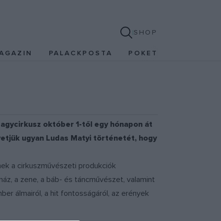
SHOP
AGAZIN
PALACKPOSTA
POKET
Nagycirkusz október 1-től egy hónapon át
vetjük ugyan Ludas Matyi történetét, hogy
znek a cirkuszművészeti produkciók
ház, a zene, a báb- és táncművészet, valamint
er álmairól, a hit fontosságáról, az erények