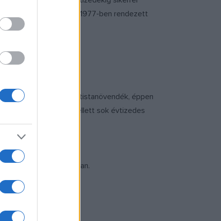
mafilmje, illetve az évtizedekig sikerrel
szerepet, Dargay Attila 1977-ben rendezett
erep, akik között lesz artistanövendék, éppen
 is, akik jelenlétük mellett sok évtizedes
a Fővárosi Nagycirkuszban.