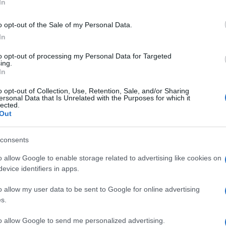
médiává átalakította, de ismert Deésy Alfréd 1922-ben készült né
In
szló rendezte klasszikus is, amelyben Soós Imre játszotta a cím
o opt-out of the Sale of my Personal Data.
k fel.
In
to opt-out of processing my Personal Data for Targeted
ing.
In
o opt-out of Collection, Use, Retention, Sale, and/or Sharing
ersonal Data that Is Unrelated with the Purposes for which it
rsművészetek képviselői mellett az artistaművészeké lesz a fősz
lected.
országon tartózkodó aktív cirkuszművész és több idősebb artista
Out
consents
o allow Google to enable storage related to advertising like cookies on
evice identifiers in apps.
ajd egy hónapon át hetente nyolc alkalommal láthatja a közönség 
o allow my user data to be sent to Google for online advertising
s.
to allow Google to send me personalized advertising.