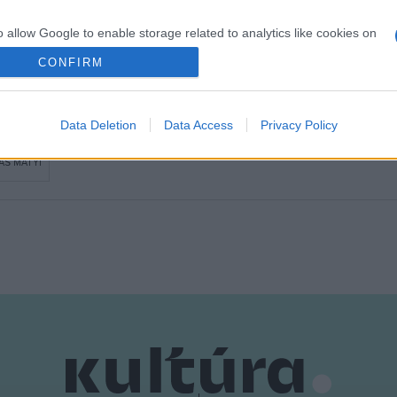
o allow Google to enable storage related to analytics like cookies on
evice identifiers in apps.
CONFIRM
o allow Google to enable storage related to functionality of the website
Data Deletion
Data Access
Privacy Policy
o allow Google to enable storage related to personalization.
AS MATYI
o allow Google to enable storage related to security, including
cation functionality and fraud prevention, and other user protection.