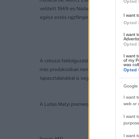
mutatta be, Móricz Zsigmond 1911-ben vásári ko
Opted 
vetített 1949-es Nádasdy Kálmán és Ranódy Lá
I want t
egész estés rajzfilmjén pedig generációk nőtte
Opted 
I want 
Advertis
Opted 
I want t
of my P
A cirkuszi feldolgozásban a színészek és a tá
was col
más produkcióban nem dolgozó, jelenleg Magyar
Opted 
tapasztalatukkal is segítik az előadás sikerét.
Google 
I want t
web or d
A Ludas Matyi premierje október 1-jén lesz, m
I want t
purpose
I want 