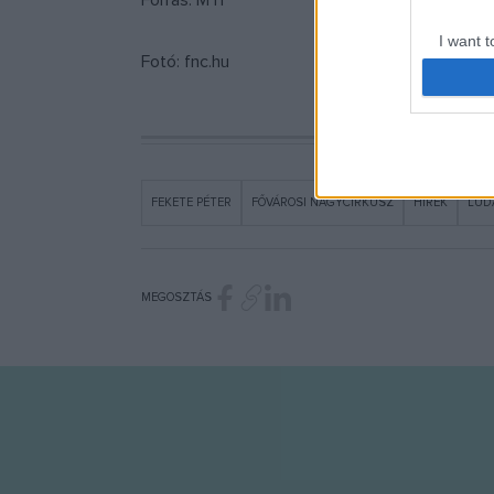
Forrás: MTI
I want t
Fotó: fnc.hu
web or d
I want t
or app.
I want t
FEKETE PÉTER
FŐVÁROSI NAGYCIRKUSZ
HÍREK
LÚD
I want t
authenti
MEGOSZTÁS