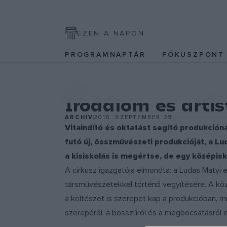
EZEN A NAPON
PROGRAMNAPTÁR
FÓKUSZPON
EGYÉB
Irodalom és arti
ARCHÍV
2016. SZEPTEMBER 29.
Vitaindító és oktatást segítő produkcióna
futó új, összművészeti produkcióját, a L
a kisiskolás is megértse, de egy középis
A cirkusz igazgatója elmondta: a Ludas Matyi 
társművészetekkel történő vegyítésére. A köz
a költészet is szerepet kap a produkcióban, m
szerepéről, a bosszúról és a megbocsátásról i