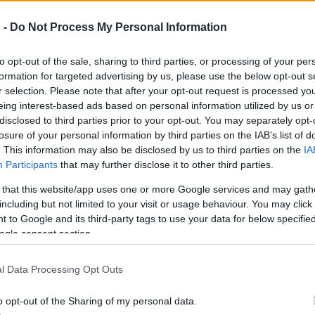
 -
Do Not Process My Personal Information
to opt-out of the sale, sharing to third parties, or processing of your per
formation for targeted advertising by us, please use the below opt-out s
 személyesítenek meg ? neveik vannak, úgy mint szorgalom, megb
r selection. Please note that after your opt-out request is processed y
galmazott az igazgató, hozzátéve: a darab Matyija itt nem azért 
eing interest-based ads based on personal information utilized by us or
osan, hogy Döbrögi háza alkalmas-e befogadni a szelídséget, a sz
disclosed to third parties prior to your opt-out. You may separately opt-
losure of your personal information by third parties on the IAB’s list of
. This information may also be disclosed by us to third parties on the
IA
Participants
that may further disclose it to other third parties.
három verés során. ?Le lehet-e verni róla a gőgöt és a kevélység
 that this website/app uses one or more Google services and may gath
a is megverni ezt az embert, amikor már mindenét elveszítette? 
including but not limited to your visit or usage behaviour. You may click 
zú? Tudunk-e újra tervezni és jól sáfárkodni a furfanggal megsz
 to Google and its third-party tags to use your data for below specifi
ogle consent section.
l Data Processing Opt Outs
: Balogh István színész, színigazgató, drámaíró 1838-ban énekes
o opt-out of the Sharing of my personal data.