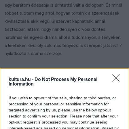
egy barátom édesapja is érintetté vált a dologban. És minél
többet tudtam meg arról, hogyan történik a szerencsések
kiválasztása, akik végül új szervet kaphatnak, annál
tisztábban láttam, hogy minden ilyen orvosi döntés:
hatalmas és egyedi dráma, ahol a tudományon, a tényeken,
a leleteken kívül oly sok más tényező is szerepet játszik? ?
nyilatkozta a dráma szerzője.
?Nagyon szeret anya lenni. Nem egy elvakult orvos, aki éjjel-
kultura.hu -
Do Not Process My Personal
Information
nappal csak a kórházzal foglalkozik. Élete legkritikusabb
pillanatában le is akar mondani a pszichiátria vezetéséről.
If you wish to opt-out of the sale, sharing to third parties, or
Belemenekülhetne a hivatásába, ha úgy érezné, hogy a
processing of your personal or sensitive information for
kórház a családja, de nem teszi, mert nem ilyen. A figura
targeted advertising by us, please use the below opt-out
section to confirm your selection. Please note that after your
mániás depressziós, amit a lánya is örökölt. Ez egy nagy
opt-out request is processed you may continue seeing
lelkiismereti ló, amit maga után kell húznia? ? Borbás Gabi
interest-based ads based on personal information utilized by