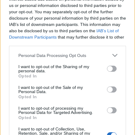
Ann Ross szerepéről, aki pszichiáteri mivolta mellett egy a
us or personal information disclosed to third parties prior to
your opt-out. You may separately opt-out of the further
lányát frissen elvesztett anyát játszik.
disclosure of your personal information by third parties on the
IAB’s list of downstream participants. This information may
also be disclosed by us to third parties on the
IAB’s List of
Downstream Participants
that may further disclose it to other
third parties.
Please note that this website/app uses one or more Google
Personal Data Processing Opt Outs
Mark St. Germain: Istenek tanácsa
services and may gather and store information including but
not limited to your visit or usage behaviour. You may click to
I want to opt-out of the Sharing of my
personal data.
Fordította:
Csáki Judit
grant or deny consent to Google and its third-party tags to
Opted In
use your data for below specified purposes in below Google
consent section.
I want to opt-out of the Sale of my
Ann Ross:
Borbás Gabi
Personal Data.
Opted In
Nella Larkin:
Söptei Andrea
I want to opt-out of processing my
Personal Data for Targeted Advertising.
Opted In
Dr. Kiera Banks:
Bánfalvi Eszter
I want to opt-out of Collection, Use,
Retention, Sale, and/or Sharing of my