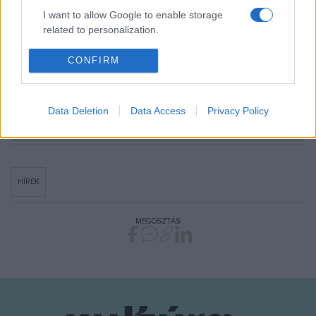
I want to allow Google to enable storage
related to personalization.
További információ:
http://szalon.rozsavolgyi.hu/hu/
I want to allow Google to enable storage
CONFIRM
related to security, including authentication
functionality and fraud prevention, and other
Fotó: Éder Vera
user protection.
Data Deletion
Data Access
Privacy Policy
HÍREK
MEGOSZTÁS