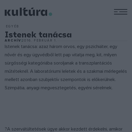
M
EGYÉB
Istenek tanácsa
ARCHÍV
2016. FEBRUÁR 1.
Istenek tanácsa: azaz három orvos, egy pszichiáter, egy
nővér és egy ügyvédből lett pap vitatja meg, kit, milyen
sürgősségi kategóriába soroljanak a transzplantációs
műtéteknél. A laboratóriumi leletek és a szakmai mérlegelés
mellett azonban szubjektív szempontok is előkerülnek.
Szimpátia, anyagi megvesztegetés, egyéni sérelmek.
?A szervátültetések ügye akkor kezdett érdekelni, amikor