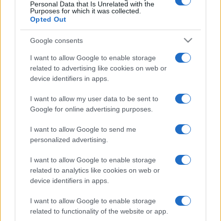
Personal Data that Is Unrelated with the
Dr. Jack Klee:
Dunai Tamás
Purposes for which it was collected.
Opted Out
Dr. Gorman:
Őze Áron
Google consents
I want to allow Google to enable storage
Dumber atya:
Márton András
related to advertising like cookies on web or
device identifiers in apps.
Dramaturg:
Morcsányi Géza
I want to allow my user data to be sent to
Google for online advertising purposes.
Díszlettervező:
Enyvvári Péter
I want to allow Google to send me
personalized advertising.
Jelmeztervező:
Sántha Borcsa
I want to allow Google to enable storage
related to analytics like cookies on web or
Rendező asszisztens:
Őri Rózsa
device identifiers in apps.
I want to allow Google to enable storage
Rendező:
Valló Péter
related to functionality of the website or app.