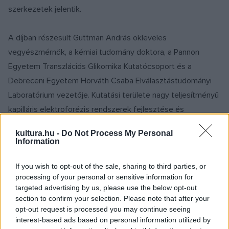
szerkezetek jelentik.
A díjban részesült Guttman András okleveles
vegyészmérnök, a kémiai tudomány doktora, a Pannon
Egyetem Transzlációs Glikomika Kutatócsoport és a
Debreceni Egyetem Horváth Csaba Elválasztástudományi
Laboratórium vezetője. Kutatási területe nagy teljesítményű
kapilláris elektroforézis rendszerek fejlesztése és
alkalmazása fehérje és glikánbiomarkerek felfedezéséhez.
kultura.hu -
Do Not Process My Personal
Az általa kidolgozott cserélhető gélek, amelyek kapilláris
Information
elektroforézis alapú DNS-szekvenálásra, duplaszálú DNS
molekulák analízisére és fehérjeanalízisre alkalmazhatók,
If you wish to opt-out of the sale, sharing to third parties, or
processing of your personal or sensitive information for
nagyban hozzájárultak a Human Genome Project
targeted advertising by us, please use the below opt-out
megvalósításához.
section to confirm your selection. Please note that after your
opt-out request is processed you may continue seeing
interest-based ads based on personal information utilized by
A díjazottak között volt Haidegger Tamás villamosmérnök,