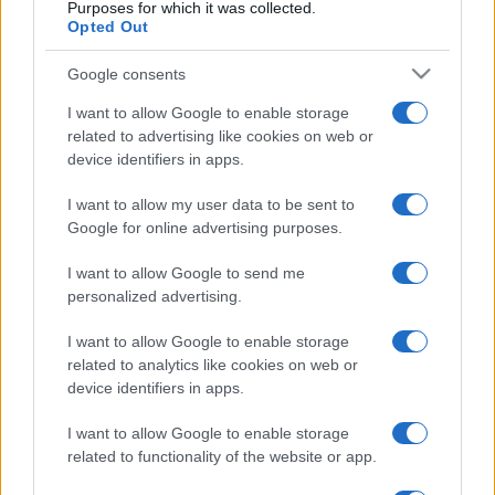
Purposes for which it was collected.
vegyészmérnök, akinek pályafutása az Egyesült Gyógyszer-
Opted Out
és Tápszergyárhoz, későbbi nevén Egishez kötődik. Számos
Google consents
pregenerikus és generikus gyógyszer szabadalmaztatott
szintézisének kidolgozásában vett részt (például piroxicam,
I want to allow Google to enable storage
related to advertising like cookies on web or
tamsulosin). Aktív részese volt a rosuvastatin cink só gyártó
device identifiers in apps.
eljárás és a Form I kristályos módosulat kifejlesztésének
(Delipid 2009), amely az Egis kiemelkedő jelentőségű
I want to allow my user data to be sent to
Google for online advertising purposes.
terméke lett.
I want to allow Google to send me
A Jedlik Ányos-díjat immár 28. alkalommal adták át
personalized advertising.
csütörtökön. A megalapítása óta eltelt több mint
I want to allow Google to enable storage
negyedszázad alatt a rangos kitüntetésben csaknem 150-
related to analytics like cookies on web or
device identifiers in apps.
en részesültek, akik jellemzően kiemelkedő iparjogvédelmi
portfólióval rendelkező feltalálók, kutatók, fejlesztők,
I want to allow Google to enable storage
továbbá szabadalmi ügyvivők, ügyvédek, jogi képviselők,
related to functionality of the website or app.
valamint hivatali munkatársak voltak.