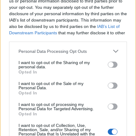
us or personal information disclosed to third parties prior to
orvosbiológiai mérnök, az Óbudai Egyetem Egyetemi Kutató
your opt-out. You may separately opt-out of the further
és Innovációs Központ főigazgatója. Kutatási projektjei a
disclosure of your personal information by third parties on the
IAB’s list of downstream participants. This information may
robotsebészet és az űrtávsebészet irányítási problémáin
also be disclosed by us to third parties on the
IAB’s List of
túlmenően az orvosbiológia több területét – az
Downstream Participants
that may further disclose it to other
orvostechnikát, a sebészrobotikát és az intelligens
third parties.
robotokat is – érintik.
Please note that this website/app uses one or more Google
Personal Data Processing Opt Outs
services and may gather and store information including but
not limited to your visit or usage behaviour. You may click to
I want to opt-out of the Sharing of my
A díjban részesült Harangozó Gábor európai és magyar
personal data.
grant or deny consent to Google and its third-party tags to
Opted In
szabadalmi ügyvivő, a Danubia Szabadalmi és Jogi Iroda Kft.
use your data for below specified purposes in below Google
ügyvezető helyettese. A szakember széleskörű
consent section.
I want to opt-out of the Sale of my
Personal Data.
tapasztalattal rendelkezik a szabadalomjogi és versenyjogi
Opted In
tanácsadás, a szabadalmi kutatások, a szabadalmi és
I want to opt-out of processing my
használatiminta-oltalmi bejelentések előkészítése és
Personal Data for Targeted Advertising.
Opted In
képviselete, valamint a peres eljárások területén.
I want to opt-out of Collection, Use,
Retention, Sale, and/or Sharing of my
Megkapta a Jedlik Ányos-díjat Koványiné Lax Györgyi
Personal Data that Is Unrelated with the