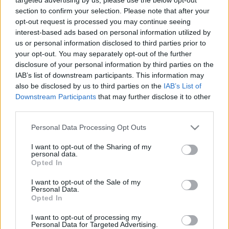
section to confirm your selection. Please note that after your
opt-out request is processed you may continue seeing
A szervezők a hivatalos versenylistát 2016. február 1-én
interest-based ads based on personal information utilized by
hirdetik ki. A díjakat az akadémia tagjai ítélik oda titkos
us or personal information disclosed to third parties prior to
szavazással A 2. Magyar Filmhét díjátadója március 6-án
your opt-out. You may separately opt-out of the further
disclosure of your personal information by third parties on the
lesz.
IAB’s list of downstream participants. This information may
also be disclosed by us to third parties on the
IAB’s List of
Downstream Participants
that may further disclose it to other
third parties.
Please note that this website/app uses one or more Google
Personal Data Processing Opt Outs
services and may gather and store information including but
A Magyar Filmhét célja, hogy a nagyközönség és a
not limited to your visit or usage behaviour. You may click to
I want to opt-out of the Sharing of my
filmszakma képviselői megismerhessék a 2015-ben
personal data.
grant or deny consent to Google and its third-party tags to
Opted In
bemutatott nagyjátékfilmeket TV ? játékfilmeket,
use your data for below specified purposes in below Google
consent section.
kisjátékfilmeket, dokumentumfilmeket, ismeretterjesztő
I want to opt-out of the Sale of my
Personal Data.
filmeket és animációkat.
Opted In
I want to opt-out of processing my
Personal Data for Targeted Advertising.