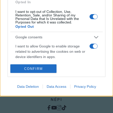
Opted In
I want to opt-out of Collection, Use,
Retention, Sale, and/or Sharing of my
HÍREK
Personal Data that Is Unrelated with the
Purposes for which it was collected.
Opted Out
MEGOSZTÁS
Google consents
I want to allow Google to enable storage
related to advertising like cookies on web or
device identifiers in apps.
I want to allow my user data to be sent to
CONFIRM
Google for online advertising purposes.
I want to allow Google to send me
Data Deletion
Data Access
Privacy Policy
personalized advertising.
I want to allow Google to enable storage
NÉPI
related to analytics like cookies on web or
device identifiers in apps.