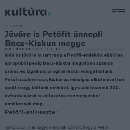
M
KULTPOL
Jövőre is Petőfit ünnepli
Bács-Kiskun megye
KULTURA.HU
2022. DECEMBER 22.
Idén és jövőre is tart még a Petőfi-emlékév, ebből az
apropóból pedig Bács-Kiskun megyében számos
színes és izgalmas program közül válogathatunk.
Petőfi szülővárosa, Kiskőrös mindig is elkötelezetten
ápolta nagy költőnk emlékét, így születésének 200.
évfordulójáról is változatos eseményekkel
emlékeznek meg.
Petőfi-szilveszter
Kiskőrösön már hagyománynak számít, hogy a Petőfi