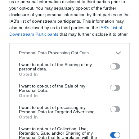
us or personal information disclosed to third parties prior to
megzenésített Petőfi-verseket, de a jelenlévők Tóth Péter
your opt-out. You may separately opt-out of the further
Lóránt versvándortól, Radnóti- és Pro Cultura Hungarica-
disclosure of your personal information by third parties on the
IAB’s list of downstream participants. This information may
díjas versmondótól is hallhatnak egy verses
also be disclosed by us to third parties on the
IAB’s List of
összeállítást. Akik nem tudják személyesen átvenni a
Downstream Participants
that may further disclose it to other
könyveket, azoknak a múzeum munkatársai postán juttatják
third parties.
majd el őket.
Please note that this website/app uses one or more Google
Personal Data Processing Opt Outs
services and may gather and store information including but
not limited to your visit or usage behaviour. You may click to
I want to opt-out of the Sharing of my
Szintén több évtizedes hagyomány az
personal data.
grant or deny consent to Google and its third-party tags to
országos képzőművészeti pályázat,
Opted In
use your data for below specified purposes in below Google
consent section.
I want to opt-out of the Sale of my
amelyet Kiskőrös önkormányzata, az Országos Petőfi
Personal Data.
Opted In
Sándor Társaság és a Petőfi Szülőház és Emlékmúzeum
közösen ír ki.
I want to opt-out of processing my
Personal Data for Targeted Advertising.
Opted In
A beérkezett, zsűrizett alkotásokból idén
„Az idő igaz, S
I want to opt-out of Collection, Use,
Retention, Sale, and/or Sharing of my
eldönti, ami nem az.”
címmel nyílik időszaki tárlat a
Personal Data that Is Unrelated with the