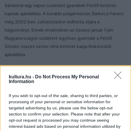
Sándorral egy napon született gyerekek Petőfi-kötetet
kapnak ajándékba. A korábbi polgármester, Barkóczi Ferenc
még 2002-ben, szilveszterkor indította útjára a
hagyományt. Ennek értelmében az összes január 1-jén
Magyarországon született egyéves gyermek a
Petőfi
Sándor összes versei
című kötetet kapja Kiskőröstől
ajándékba.
Az Ozirisz Kiadó gondozásában megjelent könyv sok
kultura.hu -
Do Not Process My Personal
szempontból különleges: sorszámozott, névre szóló,
Information
emléklappal látják el és a boltokban nem kapható. A
polgármester, Domonyi László idén december 31-én,
If you wish to opt-out of the sale, sharing to third parties, or
processing of your personal or sensitive information for
szombaton 12:30-kor adja át a köteteket a Petőfi Sándor
targeted advertising by us, please use the below opt-out
Művelődési Központban.
section to confirm your selection. Please note that after your
opt-out request is processed you may continue seeing
interest-based ads based on personal information utilized by
Az ünnepségen Albert József tárogatóművész játszik