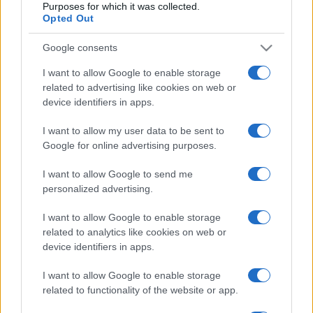
Purposes for which it was collected.
múzeumban szilveszterkor Kispálné dr. Lucza Ilona, az OPST
Opted Out
elnöke, dr. Feledy Balázs művészettörténész, művészeti író
és Juhász Judit, a Magyar Művészeti Akadémia szóvivőjének
Google consents
közreműködésével.
I want to allow Google to enable storage
related to advertising like cookies on web or
device identifiers in apps.
A magyar kultúra napja a korábbi évekhez hasonlóan a
művelődési központ, a könyvtár, a zeneiskola és a múzeum
I want to allow my user data to be sent to
közös szervezésével valósul meg.
Google for online advertising purposes.
I want to allow Google to send me
Tavaszi programok
personalized advertising.
I want to allow Google to enable storage
Emellett jövőre is kiemelt rendezvény lesz a március 15-i
related to analytics like cookies on web or
esemény, amire a múzeum tematikus foglalkozásokkal,
device identifiers in apps.
időszaki kiállítással, versszínházi előadással készül. A
I want to allow Google to enable storage
programok folytatódnak áprilisban is: a költészet napja
related to functionality of the website or app.
alkalmából például – sokéves hagyományt követve – egész