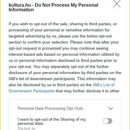
kultura.hu -
Do Not Process My Personal
című filmjéért, Leila Hatami iráni színésznő, Kazuo Ishiguro
Information
Nobel-díjas író, Mariano Cohn argentin rendező-producer,
Leonardo di Costanzo olasz filmrendező és a 2019-ben hét
If you wish to opt-out of the sale, sharing to third parties, or
processing of your personal or sensitive information for
Goya-díjat elnyerő spanyol rendező, Rodrigo Sorogoyen –
targeted advertising by us, please use the below opt-out
írta meg a
The Hollywood Reporter.
section to confirm your selection. Please note that after your
opt-out request is processed you may continue seeing
interest-based ads based on personal information utilized by
Julianne Moore 2002-ben a Berlinalén Ezüst Medve-díjat
us or personal information disclosed to third parties prior to
kapott
Az órák
című filmben nyújtott alakításáért, és még
your opt-out. You may separately opt-out of the further
abban az évben Velencében is díjazták a
Távol a
disclosure of your personal information by third parties on the
IAB’s list of downstream participants. This information may
mennyországtól
című filmjéért, a cannes-i filmfesztiválon
also be disclosed by us to third parties on the
IAB’s List of
pedig 2014-ben a
Térkép a csillagokhoz
című filmmel nyert
Downstream Participants
that may further disclose it to other
díjat. Oscar-díját 2015-ben a
Megmaradt Alice
-nak című
third parties.
Alzheimer-dráma főszerepéért kapta. Az amerikai
Please note that this website/app uses one or more Google
Personal Data Processing Opt Outs
színésznő a tavalyi testületet vezető Pong Dzsunho dél-
services and may gather and store information including but
not limited to your visit or usage behaviour. You may click to
I want to opt-out of the Sharing of my
koreai rendezőt követi a zsűrielnöki székben.
personal data.
grant or deny consent to Google and its third-party tags to
Opted In