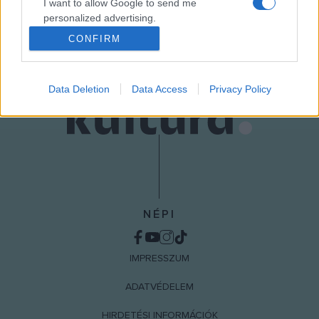
I want to allow Google to send me
personalized advertising.
MEGOSZTÁS
CONFIRM
I want to allow Google to enable storage
related to analytics like cookies on web or
device identifiers in apps.
Data Deletion
Data Access
Privacy Policy
I want to allow Google to enable storage
related to functionality of the website or app.
I want to allow Google to enable storage
related to personalization.
I want to allow Google to enable storage
related to security, including authentication
NÉPI
functionality and fraud prevention, and other
user protection.
IMPRESSZUM
ADATVÉDELEM
HIRDETÉSI INFORMÁCIÓK