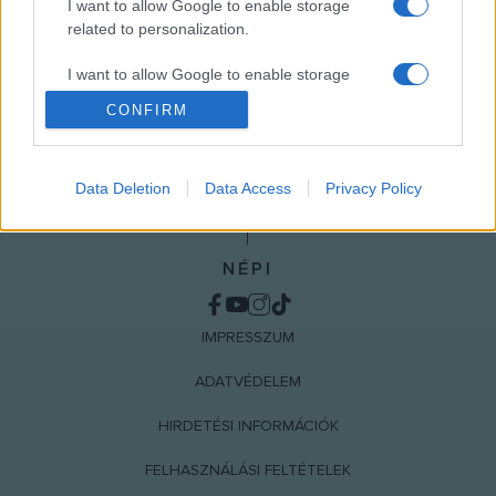
I want to allow Google to enable storage
related to personalization.
I want to allow Google to enable storage
related to security, including authentication
CONFIRM
functionality and fraud prevention, and other
user protection.
Data Deletion
Data Access
Privacy Policy
NÉPI
IMPRESSZUM
ADATVÉDELEM
HIRDETÉSI INFORMÁCIÓK
FELHASZNÁLÁSI FELTÉTELEK