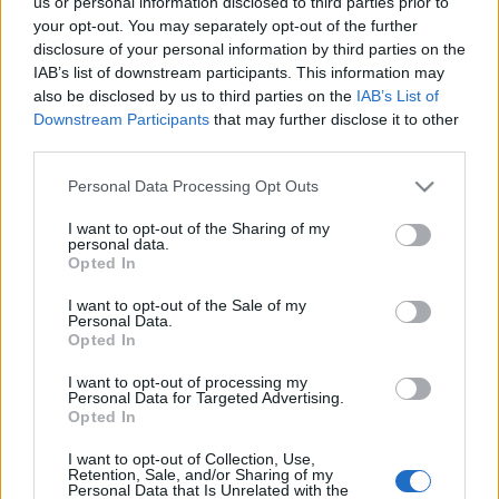
us or personal information disclosed to third parties prior to
your opt-out. You may separately opt-out of the further
Interjú Kálmán Eszterrel a Kikötő Online oldalán:
disclosure of your personal information by third parties on the
http://www.kikotoonline.hu/sziluett/fej-vagy-
IAB’s list of downstream participants. This information may
also be disclosed by us to third parties on the
IAB’s List of
iras/interju/szinhaz-szineszek-nelkul
Downstream Participants
that may further disclose it to other
third parties.
Szereplők:
NINCSENEK
Please note that this website/app uses one or more Google
Personal Data Processing Opt Outs
Videó:
JUHÁSZ András
services and may gather and store information including but
Díszlet:
KÁLMÁN Eszter
not limited to your visit or usage behaviour. You may click to
I want to opt-out of the Sharing of my
personal data.
grant or deny consent to Google and its third-party tags to
Jelmez:
JUHÁSZ Dóra
Opted In
use your data for below specified purposes in below Google
Zenei szerkesztő:
VAJDAI Vilmos
consent section.
I want to opt-out of the Sale of my
Hang:
BELÉNYESI Zoltán
Personal Data.
Opted In
Fény:
DÉZSI Kata
Produkciós manager :
KULCSÁR Viktória
I want to opt-out of processing my
Personal Data for Targeted Advertising.
Munkatársak:
BÁLINT Gábor, BOTKA Zoltán, FÁBIÁN
Opted In
Gábor Zoltán
I want to opt-out of Collection, Use,
Grafik:
LAKI Eszter
Retention, Sale, and/or Sharing of my
Personal Data that Is Unrelated with the