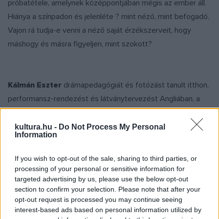
próbatétele, amelynek középpontjában mégis az ember áll.
Hiánya a színpadon és jelenléte ? mint néző, mint befogadó.
Vajon rá tudja-e venni a néző saját érzékszerveit, hogy
máshogy és másra figyeljen, mint szokott?
Kálmán Eszter
drámapedagógiát és fotózást tanult itthon,
performansz-rendezést és látványtervezést Angliában, a
University of Bristol hallgatójaként. A Katona József
Színházban töltötte szakmai gyakorlatát, 2009 óta dolgozik
kultura.hu -
Do Not Process My Personal
Information
a Táp Színházzal dolgozik, emellett fordít, rendez és
díszletet tervez a Merlin Színházban és más független
If you wish to opt-out of the sale, sharing to third parties, or
előadásokban.
processing of your personal or sensitive information for
targeted advertising by us, please use the below opt-out
section to confirm your selection. Please note that after your
10 kérdéses interjú Kálmán Eszterrel a Trafó blogján:
opt-out request is processed you may continue seeing
http://kortars.freeblog.hu/archives/2011/02/07/KE/
interest-based ads based on personal information utilized by