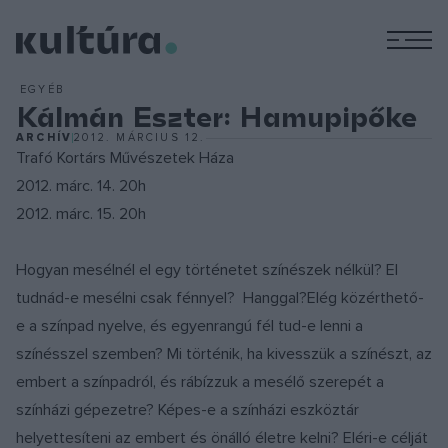
M
EGYÉB
Kálmán Eszter: Hamupipőke
ARCHÍV
2012. MÁRCIUS 12.
Trafó Kortárs Művészetek Háza
2012. márc. 14. 20h
2012. márc. 15. 20h
Hogyan mesélnél el egy történetet színészek nélkül? El
tudnád-e mesélni csak fénnyel? Hanggal?Elég közérthető-
e a színpad nyelve, és egyenrangú fél tud-e lenni a
színésszel szemben? Mi történik, ha kivesszük a színészt, az
embert a színpadról, és rábízzuk a mesélő szerepét a
színházi gépezetre? Képes-e a színházi eszköztár
helyettesíteni az embert és önálló életre kelni? Eléri-e célját