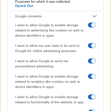
Kellék:
NÉMETH Fruzsi
Purposes for which it was collected.
Opted Out
Rendező munkatársa:
FAZEKAS Anna
Rendező:
KÁLMÁN Eszter
Google consents
I want to allow Google to enable storage
Külön köszönet:
related to advertising like cookies on web or
device identifiers in apps.
Barda Bea, Fazekas Anna, Fábián Gábor Zoltán, Gerlóczi
Judit, Gresicki Tamás, Haraszti Zsolt, Pálos Gergely, Roder
I want to allow my user data to be sent to
András, Szerencsés Gabó, Várady Zsuzsa és a teljes Trafó
Google for online advertising purposes.
Műszak...
I want to allow Google to send me
personalized advertising.
I want to allow Google to enable storage
related to analytics like cookies on web or
device identifiers in apps.
PROGRAM
I want to allow Google to enable storage
related to functionality of the website or app.
MEGOSZTÁS