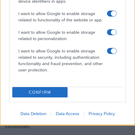
device identifiers in apps.
I want to allow Google to enable storage
related to functionality of the website or app.
I want to allow Google to enable storage
related to personalization.
I want to allow Google to enable storage
A salemi boszorkányper
related to security, including authentication
functionality and fraud prevention, and other
user protection.
Az anyarozsnak magyar vonatkozása is van, az 1954-ben
Kossuth-díjat kapó Békésy Miklós – a Nobel-díjas Békésy
György fivére – a gomba termesztéséért kapta
CONFIRM
elismerését. Az élősködőt a gyógyszeripar használja fel
több jótékony hatása miatt is, illetve az LSD nevű
Data Deletion
Data Access
Privacy Policy
pszichedelikus drogot is ebből a növényből sikerült először
szintetizálni.