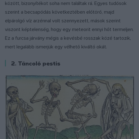
között, bizonyítékot soha nem találtak rá. Egyes tudósok
szerint a becsapódás következtében előtörő, majd
elpárolgó víz arzénnal volt szennyezett, mások szerint
viszont képtelenség, hogy egy meteorit ennyi hőt termeljen.
Ez a furcsa járvány mégis a kevésbé rosszak közé tartozik,
mert legalább ismerjük egy vélhető kiváltó okát.
2. Táncoló pestis