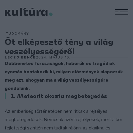
M
TUDOMÁNY
Öt elképesztő tény a világ
veszélyességéről
LECZO BENCE
2024. MÁJUS 16.
Döbbenetes furcsaságok, háborúk és tragédiák
nyomán bontakozik ki, milyen előzmények alapozzák
meg azt, ahogyan ma a világ veszélyességére
gondolunk.
1. Meteorit okozta megbetegedés
Az emberiség történetében nem ritkák a rejtélyes
megbetegedések. Nemcsak azért rejtélyesek, mert a kor
fejlettségi szintjén nem tudtak rájönni az okaikra, és