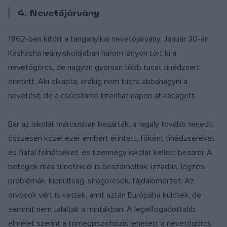
4. Nevetőjárvány
1962-ben kitört a tanganyikai nevetőjárvány. Január 30-án
Kashasha leányiskolájában három lányon tört ki a
nevetőgörcs, de nagyon gyorsan több tucat tinédzsert
érintett. Aki elkapta, órákig nem tudta abbahagyni a
nevetést, de a csúcstartó tizenhat napon át kacagott.
Bár az iskolát márciusban bezárták, a ragály tovább terjedt:
összesen közel ezer embert érintett, főként tinédzsereket
és fiatal felnőtteket, és tizennégy iskolát kellett bezárni. A
betegek más tünetekről is beszámoltak: izzadás, légzési
problémák, kipirultság, sírógörcsök, fájdalomérzet. Az
orvosok vért is vettek, amit aztán Európába küldtek, de
semmit nem találtak a mintákban. A legelfogadottabb
elmélet szerint a tömegpszichózis lehetett a nevetőgörcs