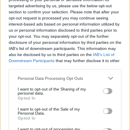
kínozták, az égő fájdalom is a tünetek egyike volt, súlyos
targeted advertising by us, please use the below opt-out
esetben a végtagok megfeketedtek és elhaltak, emellett
section to confirm your selection. Please note that after your
pedig rémisztő hallucinációt is okozott a parazita. A Szent
opt-out request is processed you may continue seeing
interest-based ads based on personal information utilized by
Antalnak szentelt ispotályok segítettek a gyógyulásban –
us or personal information disclosed to third parties prior to
ennek köze lehetett ahhoz, hogy a szerzetesek
your opt-out. You may separately opt-out of the further
eltávolították a varjúkörmöt a gabonáról, és nem sütötték a
disclosure of your personal information by third parties on the
IAB’s list of downstream participants. This information may
kenyérbe.
also be disclosed by us to third parties on the
IAB’s List of
Downstream Participants
that may further disclose it to other
Az anyarozs elterjedése és a boszorkányperek között is
third parties.
összefüggés lehetett, legalábbis a csapadékos, késői
Please note that this website/app uses one or more Google
Personal Data Processing Opt Outs
tavaszt hozó években sokkal több volt a boszorkányper.
services and may gather and store information including but
not limited to your visit or usage behaviour. You may click to
I want to opt-out of the Sharing of my
personal data.
grant or deny consent to Google and its third-party tags to
Opted In
use your data for below specified purposes in below Google
Ennek kettős oka lehet: a mostoha körülményekért eleve a
consent section.
I want to opt-out of the Sale of my
Personal Data.
boszorkányokat okolták, és az anyarozsnak kedvező
Opted In
időjárás közvetetten hallucinációkat okozott. Az 1692-es
I want to opt-out of processing my