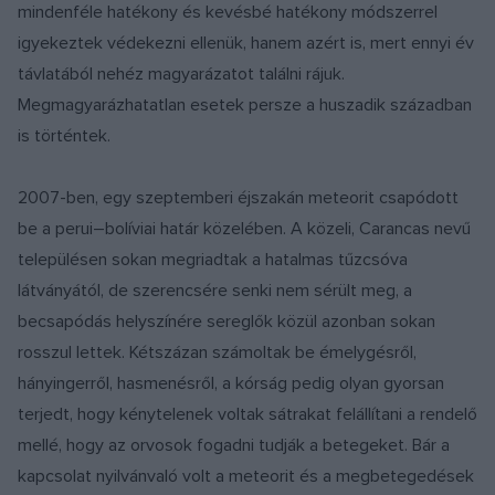
mindenféle hatékony és kevésbé hatékony módszerrel
igyekeztek védekezni ellenük, hanem azért is, mert ennyi év
távlatából nehéz magyarázatot találni rájuk.
Megmagyarázhatatlan esetek persze a huszadik században
is történtek.
2007-ben, egy szeptemberi éjszakán meteorit csapódott
be a perui–bolíviai határ közelében. A közeli, Carancas nevű
településen sokan megriadtak a hatalmas tűzcsóva
látványától, de szerencsére senki nem sérült meg, a
becsapódás helyszínére sereglők közül azonban sokan
rosszul lettek. Kétszázan számoltak be émelygésről,
hányingerről, hasmenésről, a kórság pedig olyan gyorsan
terjedt, hogy kénytelenek voltak sátrakat felállítani a rendelő
mellé, hogy az orvosok fogadni tudják a betegeket. Bár a
kapcsolat nyilvánvaló volt a meteorit és a megbetegedések