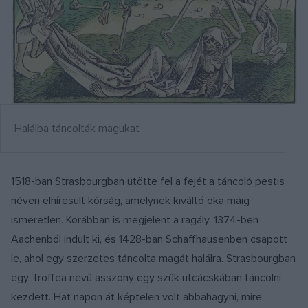
Halálba táncolták magukat
1518-ban Strasbourgban ütötte fel a fejét a táncoló pestis
néven elhíresült kórság, amelynek kiváltó oka máig
ismeretlen. Korábban is megjelent a ragály, 1374-ben
Aachenből indult ki, és 1428-ban Schaffhausenben csapott
le, ahol egy szerzetes táncolta magát halálra. Strasbourgban
egy Troffea nevű asszony egy szűk utcácskában táncolni
kezdett. Hat napon át képtelen volt abbahagyni, mire