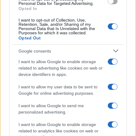
közismert salemi boszorkányperről is feltételezik, hogy
Personal Data for Targeted Advertising.
Opted In
köze lehetett hozzá az anyarozsnak. A megoldás a
szórványosan felbukkanó kórságra nagyon banális: a
I want to opt-out of Collection, Use,
Retention, Sale, and/or Sharing of my
sörélesztő békén hagyja, a kovász viszont elpusztítja a
Personal Data that Is Unrelated with the
Purposes for which it was collected.
kenyérben lévő gombát. Mindezt végiggondolva az akkori
Opted Out
tudás birtokában, de laikusként a maival sem könnyű
Google consents
felfedezni az összefüggést az anyarozs és a szórványosan
megjelenő, Európa bizonyos területeire, népcsoportjaira és
I want to allow Google to enable storage
related to advertising like cookies on web or
időszakaira jellemző járványról.
device identifiers in apps.
I want to allow my user data to be sent to
Google for online advertising purposes.
I want to allow Google to send me
personalized advertising.
I want to allow Google to enable storage
related to analytics like cookies on web or