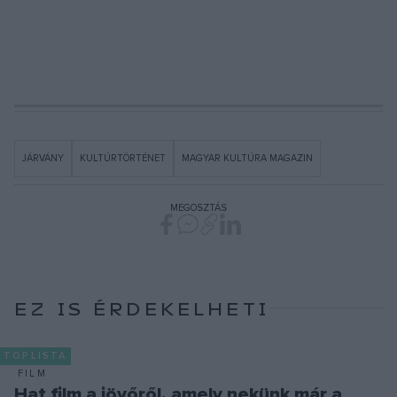
JÁRVÁNY
KULTÚRTÖRTÉNET
MAGYAR KULTÚRA MAGAZIN
MEGOSZTÁS
EZ IS ÉRDEKELHETI
TOPLISTA
FILM
Hat film a jövőről, amely nekünk már a