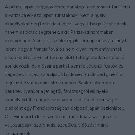
A párizsi japán nagykövetség nonstop forróvonalat tart fenn
a Párizsba érkező japán turistáknak. Nem a nyelvi
akadályokat segítenek leküzdeni, vagy útbaigazítást adnak,
hanem azoknak segítenek, akik Párizs-szindrómában
szenvednek. A kulturális sokk egyik formája pusztán annyit
jelent, hogy a francia főváros nem olyan, mint amilyennek
elképzelték: az Eiffel-torony előtt felfoghatatlanul hosszú
sor kígyózik, és a Szajna partját sem feltétlenül festők és
bagettek uralják, az aluljárók büdösek, a nők pedig nem a
legújabb divat szerint öltözködnek. Sokkos állapotba
kerülnek ilyenkor a jetlagtől, fáradtságtól és nyelvi
akadályoktól amúgy is szenvedő turisták. A jelenséget
elsőként egy Franciaországban dolgozó japán pszichiáter,
Ota Hiraoki írta le, a szindróma mellékhatásai egészen
változatosak: szorongás, szédülés, üldözési mánia,
hallucinációk.