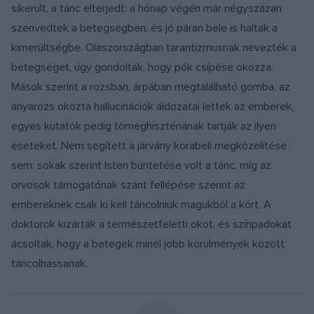
sikerült, a tánc elterjedt: a hónap végén már négyszázan
szenvedtek a betegségben, és jó páran bele is haltak a
kimerültségbe. Olaszországban tarantizmusnak nevezték a
betegséget, úgy gondolták, hogy pók csípése okozza.
Mások szerint a rozsban, árpában megtalálható gomba, az
anyarozs okozta hallucinációk áldozatai lettek az emberek,
egyes kutatók pedig tömeghisztériának tartják az ilyen
eseteket. Nem segített a járvány korabeli megközelítése
sem: sokak szerint Isten büntetése volt a tánc, míg az
orvosok támogatónak szánt fellépése szerint az
embereknek csak ki kell táncolniuk magukból a kórt. A
doktorok kizárták a természetfeletti okot, és színpadokat
ácsoltak, hogy a betegek minél jobb körülmények között
táncolhassanak.