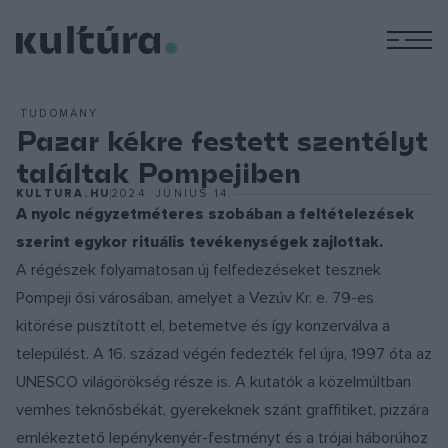
M
TUDOMÁNY
Pazar kékre festett szentélyt
találtak Pompejiben
KULTURA.HU
2024. JÚNIUS 14.
A nyolc négyzetméteres szobában a feltételezések
szerint egykor rituális tevékenységek zajlottak.
A régészek folyamatosan új felfedezéseket tesznek
Pompeji ősi városában, amelyet a Vezúv Kr. e. 79-es
kitörése pusztított el, betemetve és így konzerválva a
települést. A 16. század végén fedezték fel újra, 1997 óta az
UNESCO világörökség része is. A kutatók a közelmúltban
vemhes teknősbékát, gyerekeknek szánt graffitiket, pizzára
emlékeztető lepénykenyér-festményt és a trójai háborúhoz