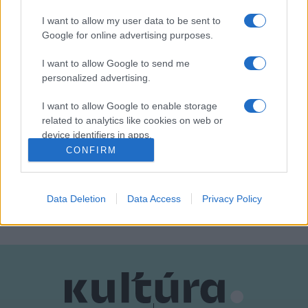
I want to allow my user data to be sent to
Google for online advertising purposes.
EZ IS ÉRDEKELHETI
I want to allow Google to send me
personalized advertising.
TUDOMÁNY
I want to allow Google to enable storage
Mitológiai freskókat és egyedi
related to analytics like cookies on web or
mozaikpadlót találtak Pompeji „fekete
device identifiers in apps.
termében”
CONFIRM
Az épület, melyben a szóban forgó terem is található,
I want to allow Google to enable storage
related to functionality of the website or app.
valószínűleg a pompeji propagandából ismert dúsgazdag
Data Deletion
Data Access
Privacy Policy
politikusé volt.
I want to allow Google to enable storage
related to personalization.
I want to allow Google to enable storage
related to security, including authentication
functionality and fraud prevention, and other
user protection.