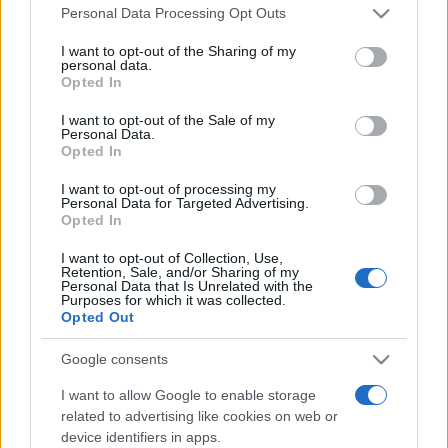
Please note that this website/app uses one or more Google
Personal Data Processing Opt Outs
habarcshoz, valamint a vakolathoz adtak.
services and may gather and store information including but
not limited to your visit or usage behaviour. You may click to
I want to opt-out of the Sharing of my
personal data.
grant or deny consent to Google and its third-party tags to
Az ásatás, amely ehhez a mostani felfedezéshez is
Opted In
use your data for below specified purposes in below Google
vezetett, egy nagyobb projekt része. Ennek célja egy
consent section.
I want to opt-out of the Sale of my
hatalmas terület feltárása, amely 1070 lakóegységben több
Personal Data.
Opted In
mint 13 000 szobát foglal magában.
I want to opt-out of processing my
Personal Data for Targeted Advertising.
A cikk forrásai
itt
és
itt
olvashatók.
Opted In
I want to opt-out of Collection, Use,
Retention, Sale, and/or Sharing of my
Personal Data that Is Unrelated with the
Purposes for which it was collected.
Opted Out
ÁSATÁS
HÍREK
POMPEJI
RÉGÉSZET
TUDOMÁNY
VEZÚV
Google consents
I want to allow Google to enable storage
MEGOSZTÁS
related to advertising like cookies on web or
device identifiers in apps.