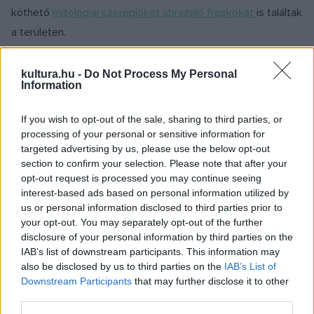
köthető
mitológiai szereplőket ábrázoló freskókat
is találtak
a területen.
A mostani felfedezésről azt gondolják, hogy egy ókori római
kultura.hu -
Do Not Process My Personal
Information
szentély lehetett, ahol rituális tevékenységek zajlottak, és
amiben szent tárgyakat is elhelyeztek. A falakat ritka kék
If you wish to opt-out of the sale, sharing to third parties, or
színre festették, amelyeket a négy évszakot reprezentáló
processing of your personal or sensitive information for
targeted advertising by us, please use the below opt-out
női alakok, valamint a mezőgazdaság és a pásztorkodás
section to confirm your selection. Please note that after your
allegorikus ábrázolásai díszítik.
opt-out request is processed you may continue seeing
interest-based ads based on personal information utilized by
us or personal information disclosed to third parties prior to
A szoba körülbelül nyolc négyzetméteres, amelyben a
your opt-out. You may separately opt-out of the further
régészek bútorokat és 15 amforaként ismert edényt, két
disclosure of your personal information by third parties on the
bronzkancsót és két bronzlámpát is találtak. Ezenkívül
IAB’s list of downstream participants. This information may
also be disclosed by us to third parties on the
IAB’s List of
építőanyagok is előkerültek, amelyeket valószínűleg
Downstream Participants
that may further disclose it to other
felújításokhoz használtak, valamint üres osztrigahéjak is,
third parties.
amelyeket a feltételezések szerint ledaráltak és a