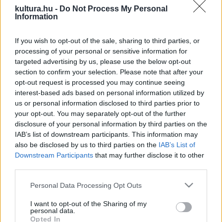
kultura.hu -
Do Not Process My Personal
Az új film a Helm-szurdok erődjének történetét tárja fel, és
Information
évszázadokkal Peter Jackson filmje,
A Gyűrűk Ura: A két
torony
eseményei előtt játszódik.
A két torony
egy hosszú
If you wish to opt-out of the sale, sharing to third parties, or
processing of your personal or sensitive information for
csatajelenete a szurdok erődjében zajlik. Az anime elvezet
targeted advertising by us, please use the below opt-out
Rohan királya, Pörölykezű Helm vérzivataros korszakába.
section to confirm your selection. Please note that after your
opt-out request is processed you may continue seeing
interest-based ads based on personal information utilized by
A filmet Kamijama Kendzsi legendás
us or personal information disclosed to third parties prior to
japán animerendező, többek között a
your opt-out. You may separately opt-out of the further
Blade Runner: Black Lotus
-sorozat
disclosure of your personal information by third parties on the
alkotója jegyzi.
IAB’s list of downstream participants. This information may
also be disclosed by us to third parties on the
IAB’s List of
Downstream Participants
that may further disclose it to other
Két évtizede a New Line mutatta be Peter Jackson
A
third parties.
Gyűrűk Ura: A Gyűrű Szövetsége
című filmjét. Jackson
Please note that this website/app uses one or more Google
harmadik filmje,
A Gyűrűk Ura: A király visszatér
elnyerte a
Personal Data Processing Opt Outs
services and may gather and store information including but
legjobb film Oscar-díját, a trilógia 17 Oscarjának egyikét.
not limited to your visit or usage behaviour. You may click to
I want to opt-out of the Sharing of my
personal data.
grant or deny consent to Google and its third-party tags to
Opted In