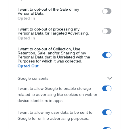
use your data for below specified purposes in below Google
A három film együttesen 2,9 milliárd dollárt (903 milliárd
consent section.
I want to opt-out of the Sale of my
forintot) hozott, Jackson pedig megrendezte a J. R. R.
Personal Data.
Opted In
Tolkien regényén alapuló
A hobbit
című előzménytrilógiát is.
I want to opt-out of processing my
Personal Data for Targeted Advertising.
Az anime bemutatójának dátumát egy nappal az után
Opted In
jelentették be, hogy az Amazon előzetest adott ki
A
I want to opt-out of Collection, Use,
Gyűrűk Ura
előzményfilmjéről,
A hatalom gyűrűi
ről, amelyet
Retention, Sale, and/or Sharing of my
Personal Data that Is Unrelated with the
egymilliárd dolláros költségvetése miatt minden idők
Purposes for which it was collected.
Opted Out
legdrágább tévés produkciójaként emlegetnek.
Google consents
I want to allow Google to enable storage
related to advertising like cookies on web or
device identifiers in apps.
I want to allow my user data to be sent to
Google for online advertising purposes.
HÍREK
VILÁG