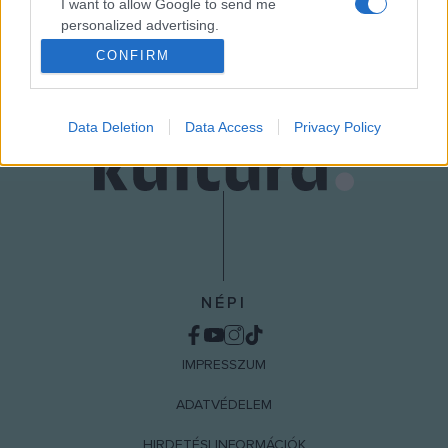
I want to allow Google to send me
personalized advertising.
MEGOSZTÁS
CONFIRM
I want to allow Google to enable storage
related to analytics like cookies on web or
device identifiers in apps.
Data Deletion
Data Access
Privacy Policy
I want to allow Google to enable storage
related to functionality of the website or app.
I want to allow Google to enable storage
related to personalization.
I want to allow Google to enable storage
related to security, including authentication
NÉPI
functionality and fraud prevention, and other
user protection.
IMPRESSZUM
ADATVÉDELEM
HIRDETÉSI INFORMÁCIÓK