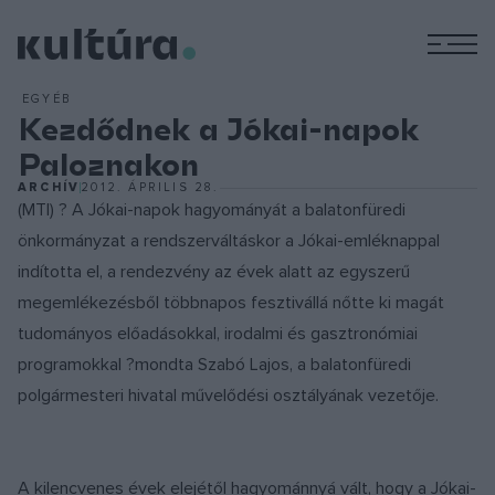
M
EGYÉB
Kezdődnek a Jókai-napok
Paloznakon
ARCHÍV
2012. ÁPRILIS 28.
(MTI) ? A Jókai-napok hagyományát a balatonfüredi
önkormányzat a rendszerváltáskor a Jókai-emléknappal
indította el, a rendezvény az évek alatt az egyszerű
megemlékezésből többnapos fesztivállá nőtte ki magát
tudományos előadásokkal, irodalmi és gasztronómiai
programokkal ?mondta Szabó Lajos, a balatonfüredi
polgármesteri hivatal művelődési osztályának vezetője.
A kilencvenes évek elejétől hagyománnyá vált, hogy a Jókai-