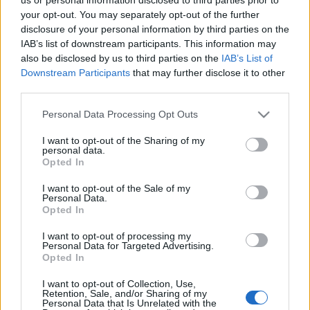
vállalkozó kedvűek, a színpadon a Városok-Falvak
your opt-out. You may separately opt-out of the further
disclosure of your personal information by third parties on the
Szövetsége tagjai és a díszvendég Opatija
IAB’s list of downstream participants. This information may
néptánccsoportjai lépnek fel. A versenyen évről-évre 7-800
also be disclosed by us to third parties on the
IAB’s List of
fő vesz részt, 50-60 csapat méri össze főzőtudományát jó
Downstream Participants
that may further disclose it to other
third parties.
hangulatban.
Please note that this website/app uses one or more Google
Personal Data Processing Opt Outs
services and may gather and store information including but
Április 30-án Balatonfüred kulturális partnerei, Debrecen,
not limited to your visit or usage behaviour. You may click to
I want to opt-out of the Sharing of my
Kecskemét és Opatija néptánccsoportjai adnak műsort a
personal data.
grant or deny consent to Google and its third-party tags to
Opted In
Kisfaludy színpadon, és folyamatosan vetítik a kecskeméti
use your data for below specified purposes in below Google
consent section.
I want to opt-out of the Sale of my
rajzfilmstúdió mesefilmjeit. Délután az Alig színpad mutatja
Personal Data.
be Jókai Mór A
bolondok grófja
című vígjátékát.
Opted In
I want to opt-out of processing my
Personal Data for Targeted Advertising.
Május 2-án délután mutatják be a Színházak és színészek a
Opted In
XIX. századi Balatonfüreden
címmel tavaly megrendezett
I want to opt-out of Collection, Use,
színháztörténeti konferencia kötetbe rendezett anyagát a
Retention, Sale, and/or Sharing of my
Personal Data that Is Unrelated with the
városi múzeumban. Másnap pedig a 10. Jókai kiskönyvvel