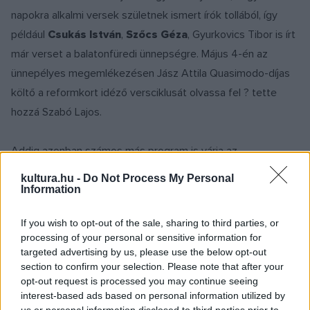
napokra alkalmi versek születnek ismert írók tollából, így
például
Csukás István
,
Szőcs Géza
, Gyurkovics Tibor is írt
már verset a balatonfüredi ünnepségre. Május 4-én az
ünnepélyes megemlékezésen Jász Attila Quasimodo-díjas
költő a reformkort idéző versciklusát olvassa fel ? tette
hozzá Szabó Lajos.
Addig azonban számos más program is várja az
érdeklődőket. A fesztivál Paloznakon a reformkort idéző
kultura.hu -
Do Not Process My Personal
ruhák bemutatásával kezdődik a faluházban, vasárnap
Information
Paloznak ege alatt
címmel múltidéző beszélgetést
If you wish to opt-out of the sale, sharing to third parties, or
tartanak
Ponori Thewrewk Aurél
csillagásszal, a Magyar
processing of your personal or sensitive information for
Csillagászati Egyesület örökös tiszteletbeli elnökével.
targeted advertising by us, please use the below opt-out
section to confirm your selection. Please note that after your
opt-out request is processed you may continue seeing
Szintén vasárnap Balatonfüreden, a Koloska-völgyben Jókai-
interest-based ads based on personal information utilized by
bableves készítésében mérhetik össze tudásukat a
us or personal information disclosed to third parties prior to