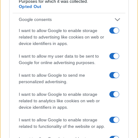
Purposes for which it was collected.
ismerkedhetnek meg az érdeklődők a szerkesztő,
Opted Out
Praznovszky Mihály
segítségével a Vaszary Villában, ahol
Google consents
a Fürdőélet a Monarchiában című kiállítást is meg lehet
I want to allow Google to enable storage
tekinteni.
related to advertising like cookies on web or
device identifiers in apps.
Május 4-én, a Jókai-napok ünnepélyes megemlékezésén
I want to allow my user data to be sent to
Váli Mari
Emlékeim Jókai Mórról
című művét Kéri Kitty
Google for online advertising purposes.
színművész olvassa fel. Az ünnepi beszédek után kihirdetik
I want to allow Google to send me
az Utazás a Balaton körül ? ami kimaradt Eötvös Károly
personalized advertising.
könyvéből elnevezésű pályázat eredményét, majd
megkoszorúzzák Jókai szobrát.
I want to allow Google to enable storage
related to analytics like cookies on web or
device identifiers in apps.
A Károli Gáspár Református Egyetem Magyar Irodalom- és
Kultúratudományi Intézetének szervezésében a városi
I want to allow Google to enable storage
related to functionality of the website or app.
múzeumban Jókai-konferenciát rendeznek, fél egykor pedig
megtartják a hagyományos díszebédet, amelyen az író