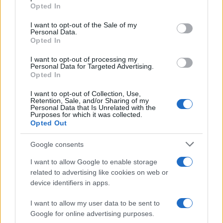
grant or deny consent to Google and its third-party tags to
Opted In
use your data for below specified purposes in below Google
consent section.
I want to opt-out of the Sale of my
Personal Data.
Opted In
Yang Lian a díjat megköszönve kifejtette, hogy Kína és
I want to opt-out of processing my
Európa is gyorsan változó, mozgó világban létezik, amelyben
Personal Data for Targeted Advertising.
Opted In
szükség van a becsületre, majd azt hangsúlyozta: „versei a
legnagyobb lélekkel, lelkesedéssel és becsülettel íródnak”.
I want to opt-out of Collection, Use,
Retention, Sale, and/or Sharing of my
A verseink tartalma és mélysége köt össze bennünket –
Personal Data that Is Unrelated with the
Purposes for which it was collected.
jegyezte meg, arra is kitérve, hogy a költészet ma a kísérleti
Opted Out
poétika korszakát éli. Megfogalmazása szerint „a költészet
Google consents
a tengerfenéken fekszik, ahonnan sötéten és szenvtelenül
I want to allow Google to enable storage
vizsgálja a felettünk zajló viharok világát”.
related to advertising like cookies on web or
device identifiers in apps.
I want to allow my user data to be sent to
Google for online advertising purposes.
A Magyar PEN Club és a Janus Pannonius-díj jelentőségét