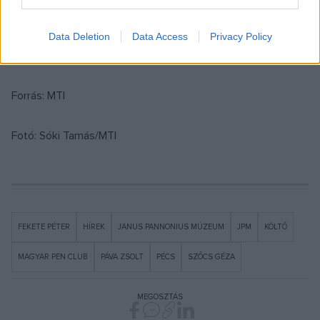
jelentőségét méltatva kiemelte, hogy a kultúra városaként is
emlegetett baranyai megyeszékhelyen immár sokadik
Data Deletion
Data Access
Privacy Policy
alkalommal köszönthetik a világ költészetének nagyjait.
Forrás: MTI
Fotó: Sóki Tamás/MTI
FEKETE PÉTER
HÍREK
JANUS PANNONIUS MÚZEUM
JPM
KÖLTŐ
MAGYAR PEN CLUB
PÁVA ZSOLT
PÉCS
SZŐCS GÉZA
MEGOSZTÁS