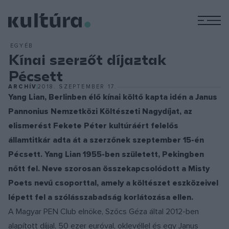
M
EGYÉB
Kínai szerzőt díjaztak
Pécsett
ARCHÍV
2018. SZEPTEMBER 17.
Yang Lian, Berlinben élő kínai költő kapta idén a Janus
Pannonius Nemzetközi Költészeti Nagydíjat, az
elismerést Fekete Péter kultúráért felelős
államtitkár adta át a szerzőnek szeptember 15-én
Pécsett. Yang Lian 1955-ben született, Pekingben
nőtt fel. Neve szorosan összekapcsolódott a Misty
Poets nevű csoporttal, amely a költészet eszközeivel
lépett fel a szólásszabadság korlátozása ellen.
A Magyar PEN Club elnöke, Szőcs Géza által 2012-ben
alapított díjjal, 50 ezer euróval, oklevéllel és egy Janus