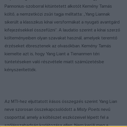
Pannonius-szoborral kitüntetett alkotót Kemény Tamás
költő, a nemzetközi zsűri tagja méltatta: „Yang Liannak
sikerült a klasszikus kínai versformákat a nyugati avantgárd
kifejezésekkel összefűzni”. A laudatio szerint a kínai szerző
költeményeiben olyan szavakat használ, amelyek teremtő
érzéseket ébresztenek az olvasókban. Kemény Tamás
kiemelte azt is, hogy Yang Liant a Tienanmen téri
tüntetéseken való részvétele miatt száműzetésbe
kényszerítették.
Az MTI-hez eljuttatott írásos összegzés szerint Yang Lian
neve szorosan összekapcsolódott a
Misty Poets
nevű
csoporttal, amely a költészet eszközeivel lépett fel a
szólásszabadság korlátozása ellen. Nem kerüli meg a