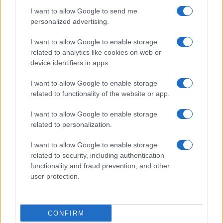
életművében Yang Lian úgy érzékeltette, hogy az ?
I want to allow Google to send me
personalized advertising.
megszilárdítja a költészettel és az élettel szembeni
kötelezettségeit, túllép a földrajzon és a kultúrán,
I want to allow Google to enable storage
megerősíti a credót, hiszen a költészet egy és egyetlen
related to analytics like cookies on web or
device identifiers in apps.
anyanyelvünk?. Beszédét követően a szerző felolvasta
Pillangó Berlin
című opusát.
I want to allow Google to enable storage
related to functionality of the website or app.
I want to allow Google to enable storage
related to personalization.
Szőcs Géza az eseményen ismertette: ebben az évben
I want to allow Google to enable storage
Clive Wilmert és Pál Ferencet tüntették ki műfordítói
related to security, including authentication
díjakkal.
functionality and fraud prevention, and other
user protection.
CONFIRM
Páva Zsolt, Pécs polgármestere a Janus Pannonius-díj