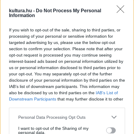
politizálást, állandó témái világirodalmi, politikai és művészeti
kultura.hu -
Do Not Process My Personal
kérdések. Egyik legismertebb munkája az önéletrajzi The
Information
Narrative Poem (
Elbeszélő költemény
). Vers- és
If you wish to opt-out of the sale, sharing to third parties, or
prózakötetei mellett egy esszéválogatást is publikált,
processing of your personal or sensitive information for
műveit több mint húsz nyelvre fordították le, magyarra
targeted advertising by us, please use the below opt-out
eddig még nem.
section to confirm your selection. Please note that after your
opt-out request is processed you may continue seeing
interest-based ads based on personal information utilized by
us or personal information disclosed to third parties prior to
your opt-out. You may separately opt-out of the further
disclosure of your personal information by third parties on the
Szőcs Géza a pécsi Janus Pannonius Múzeum (JPM)
IAB’s list of downstream participants. This information may
Csontváry Múzeumában rendezett esemény helyszínére
also be disclosed by us to third parties on the
IAB’s List of
utalva azt mondta, hogy talán az eddigi díjazottak közül
Downstream Participants
that may further disclose it to other
third parties.
egyik alkotó világa sem állt olyan közel Csontváry Kosztka
Tivadaréhoz, mint Yang Liané, „hiszen az érzelmeken és
Please note that this website/app uses one or more Google
Personal Data Processing Opt Outs
services and may gather and store information including but
fantázián átszőtt szublimált valóság jelenik meg
not limited to your visit or usage behaviour. You may click to
I want to opt-out of the Sharing of my
mindkettőjük művészetében”
personal data.